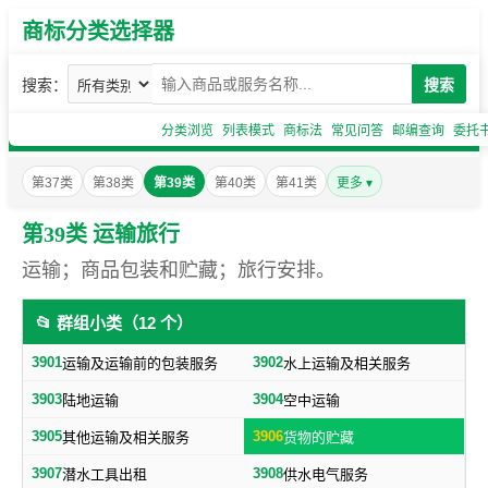
商标分类选择器
搜索：
搜索
分类浏览
列表模式
商标法
常见问答
邮编查询
委托
第37类
第38类
第39类
第40类
第41类
更多 ▾
第39类 运输旅行
运输；商品包装和贮藏；旅行安排。
📂 群组小类（12 个）
3901
3902
运输及运输前的包装服务
水上运输及相关服务
3903
3904
陆地运输
空中运输
3905
3906
其他运输及相关服务
货物的贮藏
3907
3908
潜水工具出租
供水电气服务