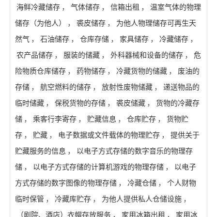
海鲜冷藏储存
，
气体储存
，
信箱出租
，
温室气体的物理
储存（为他人）
，
裘皮储存
，
为他人物理储存可再生天
然气
，
石油储存
，
仓库存储
，
家具储存
，
冷藏储存
，
农产品储存
，
服装的储藏
，
外科器械和设备的储存
，
危
险物质仓库储存
，
药物储存
，
冷藏货物的储藏
，
废油的
存储
，
航空燃料的储存
，
放射性废物储藏
，
递送物品的
临时储藏
，
保税货物的存储
，
裘皮储藏
，
货物的冷藏存
储
，
乘客行李寄存
，
贮藏信息
，
仓库贮存
，
货物贮
存
，
贮藏
，
电子数据或文件载体的物理贮存
，
提供关于
贮藏服务的信息
，
以电子方式存储的数字音乐的物理存
储
，
以电子方式存储的计算机游戏的物理存储
，
以电子
方式存储的数字图像的物理存储
，
冷藏仓储
，
个人财物
临时保管
，
冷藏库贮存
，
为他人提供私人仓储设施
，
（剧院、酒店）衣帽存放服务
，
家用冰箱出租
，
家用冰