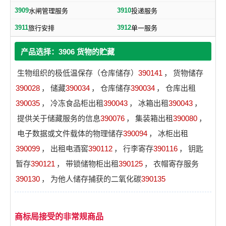
3909
3910
水闸管理服务
投递服务
3911
3912
旅行安排
单一服务
产品选择：3906 货物的贮藏
生物组织的极低温保存（仓库储存）
390141
，
货物储存
390028
，
储藏
390034
，
仓库储存
390034
，
仓库出租
390035
，
冷冻食品柜出租
390043
，
冰箱出租
390043
，
提供关于储藏服务的信息
390076
，
集装箱出租
390080
，
电子数据或文件载体的物理储存
390094
，
冰柜出租
390099
，
出租电酒窖
390112
，
行李寄存
390116
，
钥匙
暂存
390121
，
带锁储物柜出租
390125
，
衣帽寄存服务
390130
，
为他人储存捕获的二氧化碳
390135
商标局接受的非常规商品