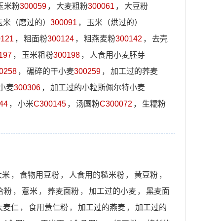
玉米粉
300059
，
大麦粗粉
300061
，
大豆粉
玉米（磨过的）
300091
，
玉米（烘过的）
0121
，
粗面粉
300124
，
粗燕麦粉
300142
，
去壳
197
，
玉米粗粉
300198
，
人食用小麦胚芽
0258
，
碾碎的干小麦
300259
，
加工过的荞麦
小麦
300306
，
加工过的小粒斯佩尔特小麦
44
，
小米
C300145
，
汤圆粉
C300072
，
生糯粉
大米
，
食物用豆粉
，
人食用的糙米粉
，
黄豆粉
，
合粉
，
薏米
，
荞麦面粉
，
加工过的小麦
，
黑麦面
大麦仁
，
食用薏仁粉
，
加工过的燕麦
，
加工过的