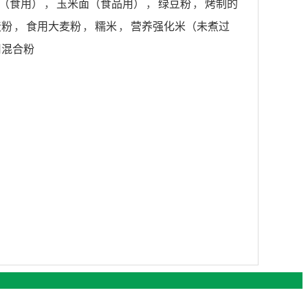
（食用）
，
玉米面（食品用）
，
绿豆粉
，
烤制的
麦粉
，
食用大麦粉
，
糯米
，
营养强化米（未煮过
用混合粉
日期：2026年4月20日