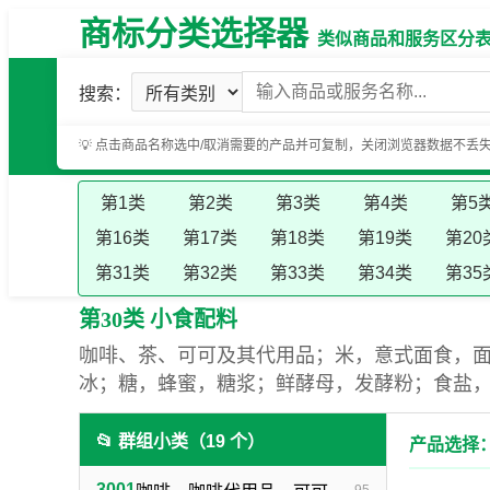
商标分类选择器
类似商品和服务区分表（基
搜索：
💡 点击商品名称选中/取消需要的产品并可复制，关闭浏览器数据不丢
第1类
第2类
第3类
第4类
第5
第16类
第17类
第18类
第19类
第20
第31类
第32类
第33类
第34类
第35
第30类 小食配料
咖啡、茶、可可及其代用品；米，意式面食，
冰；糖，蜂蜜，糖浆；鲜酵母，发酵粉；食盐
📂 群组小类（19 个）
产品选择：
3001