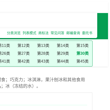
分类浏览
列表模式
商标法
常见问答
邮编查询
委托书
第11类
第12类
第13类
第14类
第15类
第26类
第27类
第28类
第29类
第30类
第41类
第42类
第43类
第44类
第45类
甜食；巧克力；冰淇淋，果汁刨冰和其他食用
品；冰（冻结的水）。