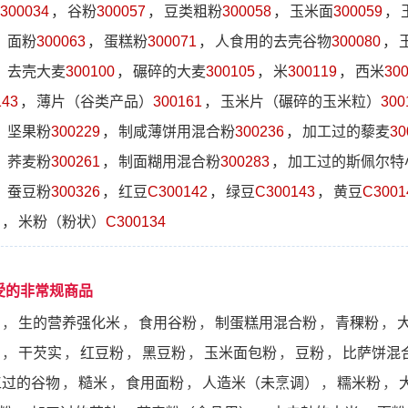
300034
，
谷粉
300057
，
豆类粗粉
300058
，
玉米面
300059
，
，
面粉
300063
，
蛋糕粉
300071
，
人食用的去壳谷物
300080
，
，
去壳大麦
300100
，
碾碎的大麦
300105
，
米
300119
，
西米
30
143
，
薄片（谷类产品）
300161
，
玉米片（碾碎的玉米粒）
300
，
坚果粉
300229
，
制咸薄饼用混合粉
300236
，
加工过的藜麦
30
，
荞麦粉
300261
，
制面糊用混合粉
300283
，
加工过的斯佩尔特
，
蚕豆粉
300326
，
红豆
C300142
，
绿豆
C300143
，
黄豆
C3001
，
米粉（粉状）
C300134
受的非常规商品
，
生的营养强化米
，
食用谷粉
，
制蛋糕用混合粉
，
青稞粉
，
，
干芡实
，
红豆粉
，
黑豆粉
，
玉米面包粉
，
豆粉
，
比萨饼混
工过的谷物
，
糙米
，
食用面粉
，
人造米（未烹调）
，
糯米粉
，