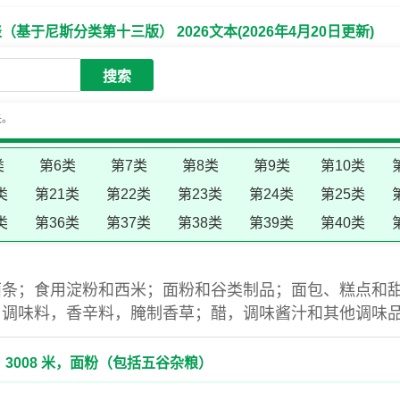
于尼斯分类第十三版） 2026文本(2026年4月20日更新)
搜索
失。
类
第6类
第7类
第8类
第9类
第10类
类
第21类
第22类
第23类
第24类
第25类
类
第36类
第37类
第38类
第39类
第40类
面条；食用淀粉和西米；面粉和谷类制品；面包、糕点和
，调味料，香辛料，腌制香草；醋，调味酱汁和其他调味
3008 米，面粉（包括五谷杂粮）