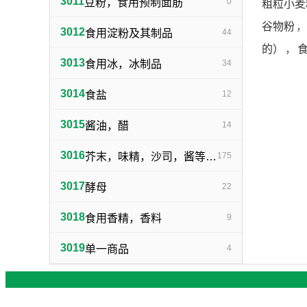
3011
豆粉，食用预制面筋
0
粗粒小麦
谷物粉
，
3012
食用淀粉及其制品
44
的）
，
3013
食用冰，冰制品
34
3014
食盐
12
3015
酱油，醋
14
3016
芥末，味精，沙司，酱等调味品
175
3017
酵母
22
3018
食用香精，香料
9
3019
单一商品
4
客服电话：1398716