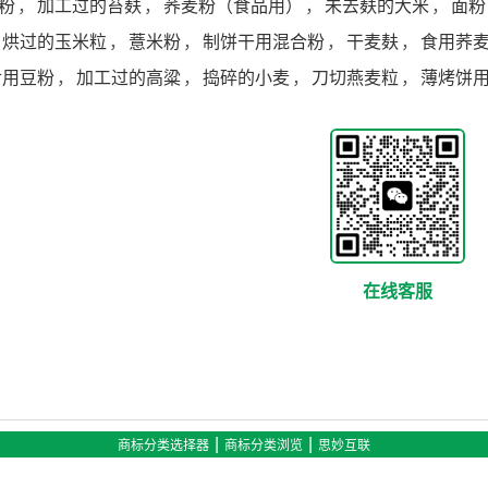
粉
，
加工过的苔麸
，
荞麦粉（食品用）
，
未去麸的大米
，
面粉
烘过的玉米粒
，
薏米粉
，
制饼干用混合粉
，
干麦麸
，
食用荞
食用豆粉
，
加工过的高粱
，
捣碎的小麦
，
刀切燕麦粒
，
薄烤饼
在线客服
|
|
商标分类选择器
商标分类浏览
思妙互联
6208 QQ：928925 邮箱：bj@simiao.cn 商标分类数据基于尼斯分类第十三版 更新