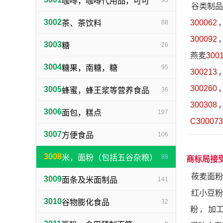
咖啡，咖啡代用品，可可
95
谷类制品
3002
300062
茶、茶饮料
88
300092
3003
糖
26
燕麦
300
3004
糖果，南糖，糖
95
300213
300260
3005
蜂蜜，蜂王浆等营养食品
36
300308
3006
面包，糕点
197
C300073
3007
方便食品
106
3008
米，面粉（包括五谷杂粮）
89
商标局接
莜麦面粉
3009
面条及米面制品
141
红小豆粉
3010
谷物膨化食品
32
粉
，
加