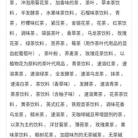
茶
，
冲泡用菊花茶
，
加香味的茶
，
茶叶
，
草本茶饮
料
，
半发酵茶
，
水果味茶饮料
，
石榴味茶饮料
，
青
茶
，
柠檬味红茶
，
紧压茶
，
金银花茶
，
花茶
，
红茶饮
料
，
调味茶
，
袋装茶叶
，
香草茶
，
乌龙茶饮料
，
玫瑰
花茶
，
绿茶饮料
，
苦荞茶
，
莓茶（用作茶叶代用品的显
齿蛇葡萄叶）
，
茶叶粉
，
荞麦茶
，
玫瑰花茶饮料
，
以
植物花为原料的茶叶代用品
，
青茶饮料
，
速溶红茶
，
速
溶黑茶
，
速溶绿茶
，
全发酵茶
，
速溶乌龙茶
，
抹茶
，
速溶白茶
，
茶饮料（香草味）
，
发酵茶
，
速溶青茶
，
黑茶饮料
，
茶饮料（含柚子味）
，
速溶黄茶
，
花茶茶饮
料
，
黄茶饮料
，
英式红茶
，
铁观音茶饮料
，
调味花香
乌龙茶
，
糙米茶
，
速溶茶
，
无咖啡碱且带增甜剂的茶
，
以茶为主的饮料
，
洋甘菊茶
，
薄荷茶
，
玫瑰果茶
，
果
味茶饮料
，
椴树花茶
，
加甜味剂的无茶碱茶
，
无茶碱