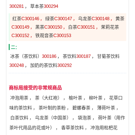
300281
，
草本茶
300294
红茶
C300146
绿茶
C300147
乌龙茶
C300148
黄茶
，
，
，
C300149
黑茶
C300150
白茶
C300151
茉莉花茶
，
，
，
C300152
铁观音茶
C300153
，
二：
冰茶（茶饮料）
300186
，
茶饮料
300187
，
甘菊茶饮料
300248
，
加奶的茶饮料
300292
商标局接受的非常规商品
冲泡用茶
，
茶（大红袍）
，
榆叶茶
，
柳叶茶
，
花草口
味的茶饮料
，
茶叶制的茶粉
，
碧螺春茶
，
薄荷叶茶
，
白茶饮料
，
乌龙茶（中国茶）
，
袋泡茶
，
荷叶茶（用作
茶叶代用品的花或叶）
，
香草茶饮料
，
冲泡用枇杷花