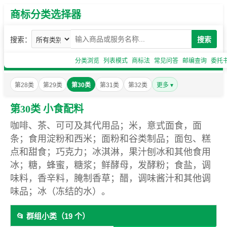
商标分类选择器
搜索：
搜索
分类浏览
列表模式
商标法
常见问答
邮编查询
委托
第28类
第29类
第30类
第31类
第32类
更多 ▾
第30类 小食配料
咖啡、茶、可可及其代用品；米，意式面食，面
条；食用淀粉和西米；面粉和谷类制品；面包、糕
点和甜食；巧克力；冰淇淋，果汁刨冰和其他食用
冰；糖，蜂蜜，糖浆；鲜酵母，发酵粉；食盐，调
味料，香辛料，腌制香草；醋，调味酱汁和其他调
味品；冰（冻结的水）。
📂 群组小类（19 个）