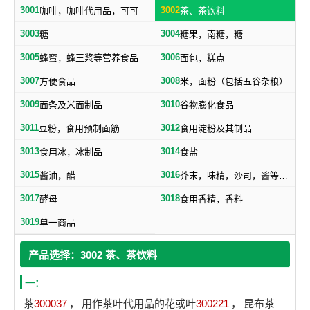
3001
3002
咖啡，咖啡代用品，可可
茶、茶饮料
3003
3004
糖
糖果，南糖，糖
3005
3006
蜂蜜，蜂王浆等营养食品
面包，糕点
3007
3008
方便食品
米，面粉（包括五谷杂粮）
3009
3010
面条及米面制品
谷物膨化食品
3011
3012
豆粉，食用预制面筋
食用淀粉及其制品
3013
3014
食用冰，冰制品
食盐
3015
3016
酱油，醋
芥末，味精，沙司，酱等调味品
3017
3018
酵母
食用香精，香料
3019
单一商品
产品选择：3002 茶、茶饮料
一：
茶
300037
，
用作茶叶代用品的花或叶
300221
，
昆布茶