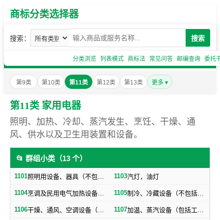
商标分类选择器
搜索：
搜索
分类浏览
列表模式
商标法
常见问答
邮编查询
委托
第9类
第10类
第11类
第12类
第13类
更多 ▾
第11类 家用电器
照明、加热、冷却、蒸汽发生、烹饪、干燥、通
风、供水以及卫生用装置和设备。
📂 群组小类（13 个）
1101
1103
照明用设备、器具（不包括汽灯、油灯）
汽灯，油灯
1104
1105
烹调及民用电气加热设备（不包括厨房用手工用具，食品加工机器）
制冷、冷藏设备（不包括冷藏车）
1106
1107
干燥、通风、空调设备（包括冷暖房设备）
加温、蒸汽设备（包括工业用炉、锅炉，不包括机车锅炉、锅驼机锅炉、蒸汽机锅炉）