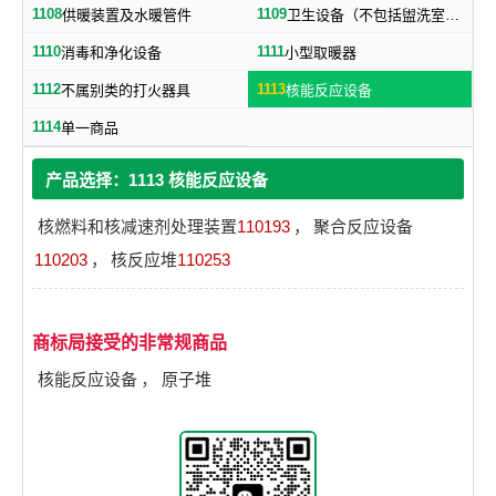
1108
1109
供暖装置及水暖管件
卫生设备（不包括盥洗室用具）
1110
1111
消毒和净化设备
小型取暖器
1112
1113
不属别类的打火器具
核能反应设备
1114
单一商品
产品选择：1113 核能反应设备
核燃料和核减速剂处理装置
110193
，
聚合反应设备
110203
，
核反应堆
110253
商标局接受的非常规商品
核能反应设备
，
原子堆