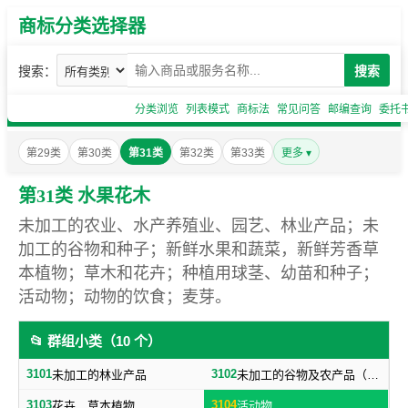
商标分类选择器
搜索：
搜索
分类浏览
列表模式
商标法
常见问答
邮编查询
委托
第29类
第30类
第31类
第32类
第33类
更多 ▾
第31类 水果花木
未加工的农业、水产养殖业、园艺、林业产品；未
加工的谷物和种子；新鲜水果和蔬菜，新鲜芳香草
本植物；草木和花卉；种植用球茎、幼苗和种子；
活动物；动物的饮食；麦芽。
📂 群组小类（10 个）
3101
3102
未加工的林业产品
未加工的谷物及农产品（不包括蔬菜，种子）
3103
3104
花卉，草本植物
活动物