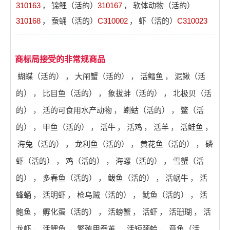
310163
，
锦鲤（活的）
310167
，
软体动物（活的）
310168
，
蚕蛹（活的）
C310002
，
虾（活的）
C310023
商标局接受的非常规商品
蝴蝶（活的）
，
大闸蟹（活的）
，
活鳕鱼
，
泥鳅（活
的）
，
比目鱼（活的）
，
象拔蚌（活的）
，
北极贝（活
的）
，
活的可食用水产动物
，
蝲蛄（活的）
，
鳖（活
的）
，
甲鱼（活的）
，
活牛
，
活鸡
，
活羊
，
活鲑鱼
，
海兔（活的）
，
龙利鱼（活的）
，
黄花鱼（活的）
，
磷
虾（活的）
，
鸡（活的）
，
海螺（活的）
，
雪蟹（活
的）
，
多春鱼（活的）
，
鲅鱼（活的）
，
活蜗牛
，
活
蜂蛹
，
活明虾
，
枪乌贼（活的）
，
鱿鱼（活的）
，
活
鲍鱼
，
孵化蛋（活的）
，
活螃蟹
，
活虾
，
活珊瑚
，
活
龙虾
，
活鲤鱼
，
繁殖用蚕茧
，
活短颈蛤
，
章鱼（活