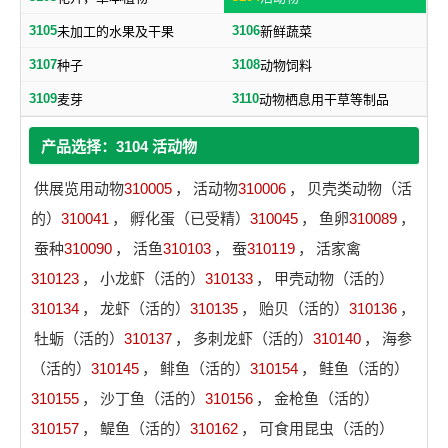
3105
3106
未加工的水果及干果
新鲜蔬菜
3107
3108
种子
动物饲料
3109
3110
麦芽
动物栖息用干草等制品
产品选择：3104 活动物
供展览用动物
310005
，
活动物
310006
，
贝壳类动物（活
的）
310041
，
孵化蛋（已受精）
310045
，
鱼卵
310089
，
蚕种
310090
，
活鱼
310103
，
蚕
310119
，
活家禽
310123
，
小龙虾（活的）
310133
，
甲壳动物（活的）
310134
，
龙虾（活的）
310135
，
贻贝（活的）
310136
，
牡蛎（活的）
310137
，
多刺龙虾（活的）
310140
，
海参
（活的）
310145
，
鲱鱼（活的）
310154
，
鲑鱼（活的）
310155
，
沙丁鱼（活的）
310156
，
金枪鱼（活的）
310157
，
鳀鱼（活的）
310162
，
可食用昆虫（活的）