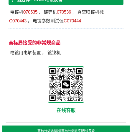
电镀机
070535
，
镀锌机
070536
，
真空喷镀机械
C070443
，
电镀参数测试仪
C070444
商标局接受的非常规商品
电镀用电解装置
，
镀镍机
在线客服
|
|
商标分类选择器
商标分类浏览
思妙互联