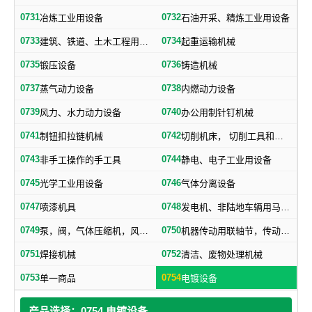
0731
0732
冶炼工业用设备
石油开采、精炼工业用设备
0733
0734
建筑、铁道、土木工程用机械
起重运输机械
0735
0736
锻压设备
铸造机械
0737
0738
蒸气动力设备
内燃动力设备
0739
0740
风力、水力动力设备
办公用制针钉机械
0741
0742
制钮扣拉链机械
切削机床， 切削工具和其他金属加工机械
0743
0744
非手工操作的手工具
静电、电子工业用设备
0745
0746
光学工业用设备
气体分离设备
0747
0748
喷漆机具
发电机、非陆地车辆用马达和引擎及其零部件
0749
0750
泵，阀，气体压缩机，风机，，液压元件，气动元件
机器传动用联轴节，传动带及其他机器零部件
0751
0752
焊接机械
清洁、废物处理机械
0753
0754
单一商品
电镀设备
产品选择：0754 电镀设备