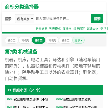
商标分类选择器
搜索：
搜索
分类浏览
列表模式
商标法
常见问答
邮编查询
委托
第5类
第6类
第7类
第8类
第9类
更多 ▾
第7类 机械设备
机器，机床，电动工具；马达和引擎（陆地车辆用
的除外）；机器联结器和传动机件（陆地车辆用的
除外）；除手动手工具以外的农业器具；孵化器；
自动售货机。
📂 群组小类（54 个）
0701
0702
农业用机械及部件（不包括小农具）
渔牧业用机械及器具
0703
0704
伐木、锯木、木材加工及火柴生产用机械及器具
造纸及加工纸制品工业用机械及器具