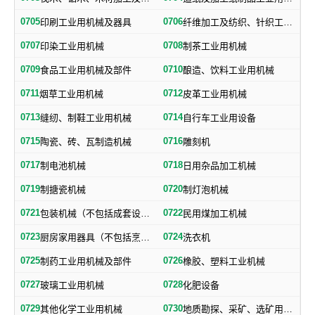
0705
0706
印刷工业用机械及器具
纤维加工及纺织、针织工业用机械及部件
0707
0708
印染工业用机械
制茶工业用机械
0709
0710
食品工业用机械及部件
酿造、饮料工业用机械
0711
0712
烟草工业用机械
皮革工业用机械
0713
0714
缝纫、制鞋工业用机械
自行车工业用设备
0715
0716
陶瓷、砖、瓦制造机械
雕刻机
0717
0718
制电池机械
日用杂品加工机械
0719
0720
制搪瓷机械
制灯泡机械
0721
0722
包装机械（不包括成套设备专用包装机械）
民用煤加工机械
0723
0724
厨房家用器具（不包括烹调、电气加热设备及厨房手工具）
洗衣机
0725
0726
制药工业用机械及部件
橡胶、塑料工业机械
0727
0728
玻璃工业用机械
化肥设备
0729
0730
其他化学工业用机械
地质勘探、采矿、选矿用机械