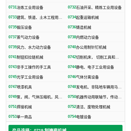
0731
0732
冶炼工业用设备
石油开采、精炼工业用设备
0733
0734
建筑、铁道、土木工程用机械
起重运输机械
0735
0736
锻压设备
铸造机械
0737
0738
蒸气动力设备
内燃动力设备
0739
0740
风力、水力动力设备
办公用制针钉机械
0741
0742
制钮扣拉链机械
切削机床， 切削工具和其他金属加工机械
0743
0744
非手工操作的手工具
静电、电子工业用设备
0745
0746
光学工业用设备
气体分离设备
0747
0748
喷漆机具
发电机、非陆地车辆用马达和引擎及其零部件
0749
0750
泵，阀，气体压缩机，风机，，液压元件，气动元件
机器传动用联轴节，传动带及其他机器零部件
0751
0752
焊接机械
清洁、废物处理机械
0753
0754
单一商品
电镀设备
产品选择：0719 制搪瓷机械