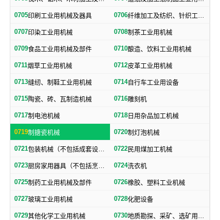
0705
0706
印刷工业用机械及器具
纤维加工及纺织、针织工业用机械及部件
0707
0708
印染工业用机械
制茶工业用机械
0709
0710
食品工业用机械及部件
酿造、饮料工业用机械
0711
0712
烟草工业用机械
皮革工业用机械
0713
0714
缝纫、制鞋工业用机械
自行车工业用设备
0715
0716
陶瓷、砖、瓦制造机械
雕刻机
0717
0718
制电池机械
日用杂品加工机械
0719
0720
制搪瓷机械
制灯泡机械
0721
0722
包装机械（不包括成套设备专用包装机械）
民用煤加工机械
0723
0724
厨房家用器具（不包括烹调、电气加热设备及厨房手工具）
洗衣机
0725
0726
制药工业用机械及部件
橡胶、塑料工业机械
0727
0728
玻璃工业用机械
化肥设备
0729
0730
其他化学工业用机械
地质勘探、采矿、选矿用机械