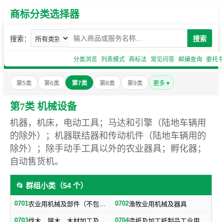
商标分类选择器
搜索：
搜索
分类浏览
列表模式
商标法
常见问答
邮编查询
委托
第5类
第6类
第7类
第8类
第9类
更多 ▾
第7类 机械设备
机器，机床，电动工具；马达和引擎（陆地车辆用
的除外）；机器联结器和传动机件（陆地车辆用的
除外）；除手动手工具以外的农业器具；孵化器；
自动售货机。
📂 群组小类（54 个）
0701
0702
农业用机械及部件（不包括小农具）
渔牧业用机械及器具
0703
0704
伐木、锯木、木材加工及火柴生产用机械及器具
造纸及加工纸制品工业用机械及器具