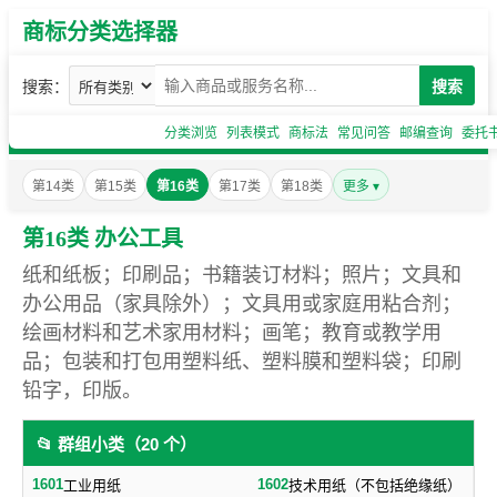
商标分类选择器
搜索：
搜索
分类浏览
列表模式
商标法
常见问答
邮编查询
委托
第14类
第15类
第16类
第17类
第18类
更多 ▾
第16类 办公工具
纸和纸板；印刷品；书籍装订材料；照片；文具和
办公用品（家具除外）；文具用或家庭用粘合剂；
绘画材料和艺术家用材料；画笔；教育或教学用
品；包装和打包用塑料纸、塑料膜和塑料袋；印刷
铅字，印版。
📂 群组小类（20 个）
1601
1602
工业用纸
技术用纸（不包括绝缘纸）