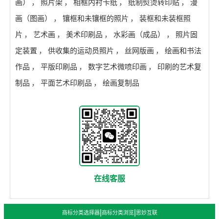
画）
，
照片架
，
相框内衬卡纸
，
纸制熨烫转印贴
，
漫
画（图画）
，
镶框和未镶框的照片
，
装框和未装框照
片
，
艺术画
，
美术印刷品
，
水彩画（成品）
，
照片固
定装置
，
供收集的运动员照片
，
丝网版画
，
绘画和书法
作品
，
平版印刷品
，
数字艺术微喷印画
，
印刷的艺术复
制品
，
平面艺术印刷品
，
绘画复制品
在线客服
|
|
商标分类选择器
商标分类浏览
思妙互联