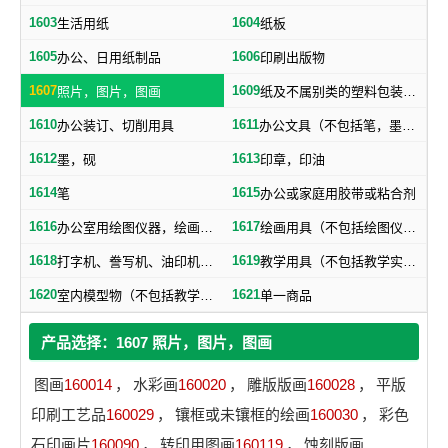
1603
1604
生活用纸
纸板
1605
1606
办公、日用纸制品
印刷出版物
1607
1609
照片，图片，图画
纸及不属别类的塑料包装物品
1610
1611
办公装订、切削用具
办公文具（不包括笔，墨，印，胶水）
1612
1613
墨，砚
印章，印油
1614
1615
笔
办公或家庭用胶带或粘合剂
1616
1617
办公室用绘图仪器，绘画仪器
绘画用具（不包括绘图仪器，笔）
1618
1619
打字机、誊写机、油印机及其附件（包括印刷铅字、印版）
教学用具（不包括教学实验用仪器）
1620
1621
室内模型物（不包括教学用模型标本）
单一商品
产品选择：1607 照片，图片，图画
图画
160014
，
水彩画
160020
，
雕版版画
160028
，
平版
印刷工艺品
160029
，
镶框或未镶框的绘画
160030
，
彩色
石印画片
160090
，
转印用图画
160119
，
蚀刻版画