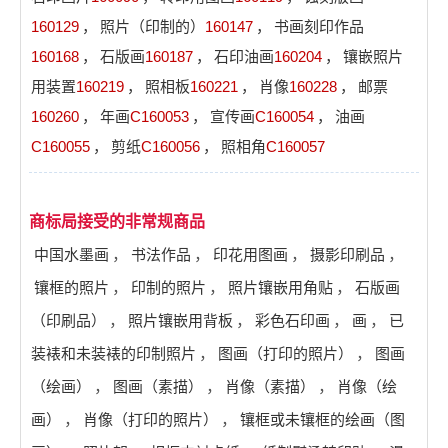
160129
，
照片（印制的）
160147
，
书画刻印作品
160168
，
石版画
160187
，
石印油画
160204
，
镶嵌照片
用装置
160219
，
照相板
160221
，
肖像
160228
，
邮票
160260
，
年画
C160053
，
宣传画
C160054
，
油画
C160055
，
剪纸
C160056
，
照相角
C160057
商标局接受的非常规商品
中国水墨画
，
书法作品
，
印花用图画
，
摄影印刷品
，
镶框的照片
，
印制的照片
，
照片镶嵌用角贴
，
石版画
（印刷品）
，
照片镶嵌用背板
，
彩色石印画
，
画
，
已
装裱和未装裱的印制照片
，
图画（打印的照片）
，
图画
（绘画）
，
图画（素描）
，
肖像（素描）
，
肖像（绘
画）
，
肖像（打印的照片）
，
镶框或未镶框的绘画（图