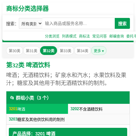
商标分类选择器
搜索：
搜索
分类浏览
列表模式
商标法
常见问答
邮编查询
委托
第30类
第31类
第32类
第33类
第34类
更多 ▾
第32类 啤酒饮料
啤酒；无酒精饮料；矿泉水和汽水；水果饮料及果
汁；糖浆及其他用于制无酒精饮料的制剂。
📂 群组小类（3 个）
3201
3202
啤酒
不含酒精饮料
3203
糖浆及其他供饮料用的制剂
产品选择：3201 啤酒