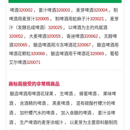
啤酒
320002
，
姜汁啤酒
320003
，
麦芽啤酒
320004
，
制
啤酒用麦芽汁
320005
，
制啤酒用蛇麻子汁
320021
，
麦芽
汁（发酵后成啤酒）
320025
，
以啤酒为主的鸡尾酒
320052
，
大麦啤酒
320059
，
香迪啤酒
320062
，
无醇啤
酒
320065
，
酿造啤酒用冷冻啤酒花
320067
，
酿造啤酒用
啤酒花颗粒
320068
，
酿造啤酒用干啤酒花
320069
，
葡萄
艾尔啤酒
320071
商标局接受的非常规商品
酿造啤酒用啤酒花球果
，
生啤酒
，
蜂蜜啤酒
，
果味啤
酒
，
含酒精的啤酒
，
黑麦啤酒
，
混有碳酸柠檬汁的啤
酒
，
加柠檬汽水的啤酒
，
加入食醋的啤酒
，
姜汁淡啤
酒
，
生产啤酒的麦芽浓缩汁
，
以麦芽为主要原料酿制而