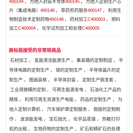
400144
，
为他人封装半导体
400145
，
为他人定制生产芯
片（集成电路）
400146
，
草药煎药服务
400147
，
利用生
物制造技术定制药物
400148
，
药材加工
C400003
，
燃料
加工
C400004
，
化学试剂加工和处理
C400005
商标局接受的非常规商品
石材加工
，
氢能清洁能源生产
，
集装箱的定制制造
，
半
导体电路的定制生产
，
锁的定制生产
，
半导体晶片的定
制生产
，
图画装框
，
半导体封装
，
定制生产假发套
，
工业用铸模的定制
，
可再生能源发电
，
石油化工产品的
精炼
，
利用可再生资源生产电能
，
药品的定制生产
，
为
他人定制计算机
，
汽车保护罩定制服务
，
假肢的定制制
作
，
波浪能发电
，
宝石抛光
，
化学品蒸馏
，
热敏打印
机的出租
，
生物药物的定制生产
，
矿石和精矿石的处理