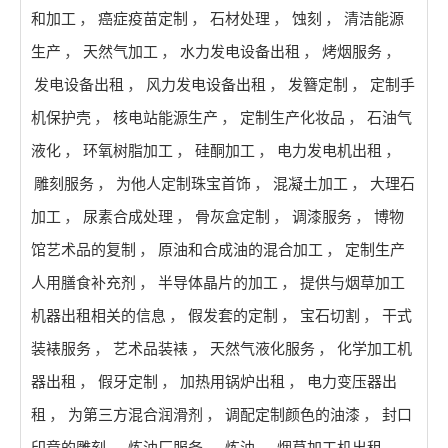
和加工
，
癌症疫苗定制
，
石材处理
，
蚀刻
，
清洁能源
生产
，
天然气加工
，
水力发电设备出租
，
烤烟服务
，
发电设备出租
，
风力发电设备出租
，
发簪定制
，
定制手
机保护壳
，
核电站能源生产
，
定制生产化妆品
，
石油气
液化
，
环氧树脂加工
，
硅酮加工
，
电力发电机出租
，
雕刻服务
，
为他人定制珠宝首饰
，
混凝土加工
，
大理石
加工
，
尿素合成处理
，
骨灰盒定制
，
调漆服务
，
博物
馆艺术品的复制
，
原油和合成油的混合加工
，
定制生产
人用膳食补充剂
，
半导体晶片的加工
，
提供与烟草加工
机器出租相关的信息
，
假发套的定制
，
宝石切割
，
干式
装裱服务
，
艺术品装裱
，
天然气液化服务
，
化学加工机
器出租
，
假牙定制
，
加热用锅炉出租
，
电力变压器出
租
，
为第三方混合润滑剂
，
调配定制颜色的油漆
，
封口
印章的雕刻
，
炼油厂服务
，
炼油
，
烟草加工机出租
，