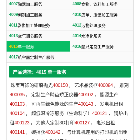
4007
4008
陶器加工服务
食物、饮料加工服务
4009
4010
剥制加工服务
皮革、服装加工服务
4011
4012
影像加工处理服务
污物处理服务
4013
4014
空气调节服务
水净化服务
4015
4016
单一服务
船只定制生产服务
4017
航空器定制生产服务
产品选择：4015 单一服务
珠宝首饰的研磨抛光
400150
，
艺术品装框
400084
，
雕刻
400035
，
定制生产畸齿矫正仪器
400102
，
能源生产
400103
，
可再生绿色能源的生产
400143
，
发电机出租
400104
，
超低温冷冻服务（生命科学）
400121
，
锅炉出
租
400123
，
为他人定制3D打印
400127
，
电池出租
400141
，
碳捕获
400142
，
与计算机连用的打印机的出租