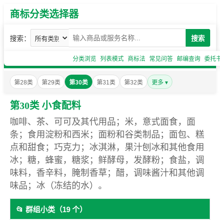
商标分类选择器
搜索：
搜索
分类浏览
列表模式
商标法
常见问答
邮编查询
委托
第28类
第29类
第30类
第31类
第32类
更多 ▾
第30类 小食配料
咖啡、茶、可可及其代用品；米，意式面食，面
条；食用淀粉和西米；面粉和谷类制品；面包、糕
点和甜食；巧克力；冰淇淋，果汁刨冰和其他食用
冰；糖，蜂蜜，糖浆；鲜酵母，发酵粉；食盐，调
味料，香辛料，腌制香草；醋，调味酱汁和其他调
味品；冰（冻结的水）。
📂 群组小类（19 个）