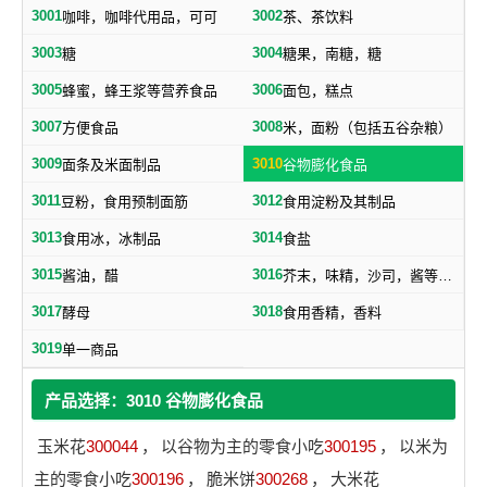
3001
3002
咖啡，咖啡代用品，可可
茶、茶饮料
3003
3004
糖
糖果，南糖，糖
3005
3006
蜂蜜，蜂王浆等营养食品
面包，糕点
3007
3008
方便食品
米，面粉（包括五谷杂粮）
3009
3010
面条及米面制品
谷物膨化食品
3011
3012
豆粉，食用预制面筋
食用淀粉及其制品
3013
3014
食用冰，冰制品
食盐
3015
3016
酱油，醋
芥末，味精，沙司，酱等调味品
3017
3018
酵母
食用香精，香料
3019
单一商品
产品选择：3010 谷物膨化食品
玉米花
300044
，
以谷物为主的零食小吃
300195
，
以米为
主的零食小吃
300196
，
脆米饼
300268
，
大米花