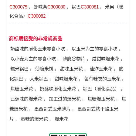
C300079
，
虾味条
C300080
，
锅巴
C300081
，
米果（膨
化食品）
C300082
商标局接受的非常规商品
奶酪味的膨化玉米零食小吃
，
以玉米为主的零食小吃
，
以小麦为主的零食小吃
，
薄脆谷物片
，
咸甜味爆米花
，
糯米锅巴
，
薄脆米饼
，
甜味玉米花
，
油炸玉米花
，
膨
化锅巴
，
大米锅巴
，
甜味爆米花
，
包有糖衣的玉米花
，
焦糖玉米花
，
奶酪味膨化玉米花
，
锅巴（膨化食品）
，
已调味的爆米花
，
加工过的爆米花
，
焦糖爆玉米花
，
焦
糖爆米花
，
墨西哥式玉米薄片
，
墨西哥式烤干酪玉米
片
，
裹糖的爆米花
，
爆米花