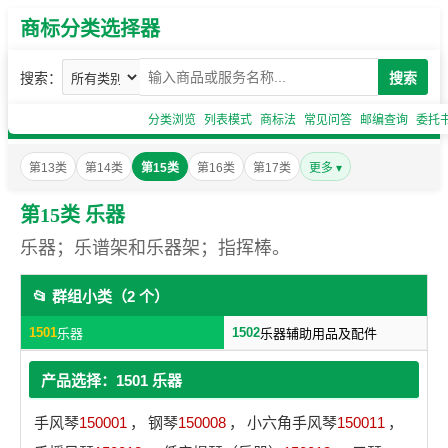
商标分类选择器
搜索：
搜索
分类浏览
列表模式
商标法
常见问答
邮编查询
委托
第13类
第14类
第15类
第16类
第17类
更多 ▾
第15类 乐器
乐器；乐谱架和乐器架；指挥棒。
📂 群组小类（2 个）
1501
1502
乐器
乐器辅助用品及配件
产品选择：1501 乐器
手风琴
150001
，
钢琴
150008
，
小六角手风琴
150011
，