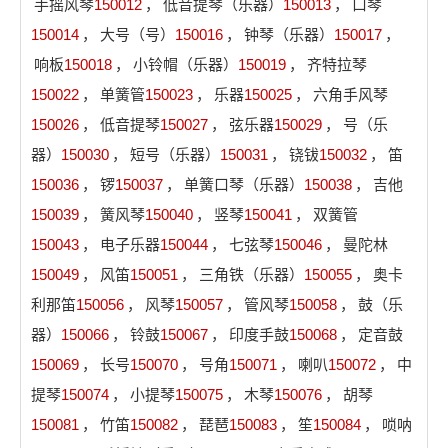
手摇风琴
150012
，
低音提琴（乐器）
150013
，
口琴
150014
，
大号（号）
150016
，
钟琴（乐器）
150017
，
响板
150018
，
小铃帽（乐器）
150019
，
齐特拉琴
150022
，
单簧管
150023
，
乐器
150025
，
六角手风琴
150026
，
低音提琴
150027
，
弦乐器
150029
，
号（乐
器）
150030
，
短号（乐器）
150031
，
铙钹
150032
，
笛
150036
，
锣
150037
，
单簧口琴（乐器）
150038
，
吉他
150039
，
簧风琴
150040
，
竖琴
150041
，
双簧管
150043
，
电子乐器
150044
，
七弦琴
150046
，
曼陀林
150049
，
风笛
150051
，
三角铁（乐器）
150055
，
奥卡
利那笛
150056
，
风琴
150057
，
管风琴
150058
，
鼓（乐
器）
150066
，
铃鼓
150067
，
印度手鼓
150068
，
定音鼓
150069
，
长号
150070
，
号角
150071
，
喇叭
150072
，
中
提琴
150074
，
小提琴
150075
，
木琴
150076
，
胡琴
150081
，
竹笛
150082
，
琵琶
150083
，
笙
150084
，
唢呐