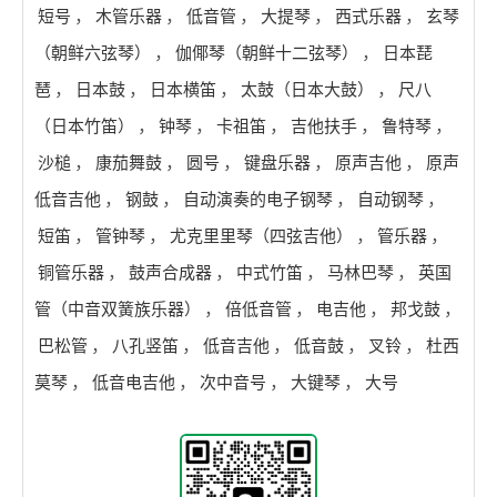
短号
，
木管乐器
，
低音管
，
大提琴
，
西式乐器
，
玄琴
（朝鲜六弦琴）
，
伽倻琴（朝鲜十二弦琴）
，
日本琵
琶
，
日本鼓
，
日本横笛
，
太鼓（日本大鼓）
，
尺八
（日本竹笛）
，
钟琴
，
卡祖笛
，
吉他扶手
，
鲁特琴
，
沙槌
，
康茄舞鼓
，
圆号
，
键盘乐器
，
原声吉他
，
原声
低音吉他
，
钢鼓
，
自动演奏的电子钢琴
，
自动钢琴
，
短笛
，
管钟琴
，
尤克里里琴（四弦吉他）
，
管乐器
，
铜管乐器
，
鼓声合成器
，
中式竹笛
，
马林巴琴
，
英国
管（中音双簧族乐器）
，
倍低音管
，
电吉他
，
邦戈鼓
，
巴松管
，
八孔竖笛
，
低音吉他
，
低音鼓
，
叉铃
，
杜西
莫琴
，
低音电吉他
，
次中音号
，
大键琴
，
大号