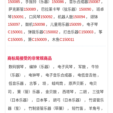
150085
，
手摇铃（乐器）
150086
，
音乐合成器
150087
，
萨克斯管
150089
，
巴拉莱卡琴（弦乐器）
150090
，
班卓
琴
150091
，
口风琴
150092
，
机器人鼓
150094
，
颂钵
150097
，
鼓机
150098
，
儿童用乐器
150099
，
电子琴
C150001
，
弹拨乐器
C150002
，
打击乐器
C150003
，
筝
C150005
，
箫
C150009
，
木鱼
C150011
商标局接受的非常规商品
数码钢琴
，
编钟（乐器）
，
电子风琴
，
军鼓
，
牛铃
（乐器）
，
电钟琴
，
电子音乐合成器
，
电低音吉他
，
低音乐器
，
古筝
，
埙
，
蛙鸣筒
，
原声贝斯
，
电贝
司
，
簧（管）乐器
，
金贝鼓
，
西塔琴
，
二胡
，
三弦琴
（日本乐器）
，
日本筝
，
胡弓（日本乐器）
，
竹竖管乐
器（笙）
，
竹制竖管乐器（筚篥）
，
短竹笛
，
羊角号
，