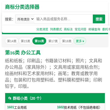
商标分类选择器
搜索：
搜索
分类浏览
列表模式
商标法
常见问答
邮编查询
委托
第14类
第15类
第16类
第17类
第18类
更多 ▾
第16类 办公工具
纸和纸板；印刷品；书籍装订材料；照片；文具和
办公用品（家具除外）；文具用或家庭用粘合剂；
绘画材料和艺术家用材料；画笔；教育或教学用
品；包装和打包用塑料纸、塑料膜和塑料袋；印刷
铅字，印版。
📂 群组小类（20 个）
1601
1602
工业用纸
技术用纸（不包括绝缘纸）