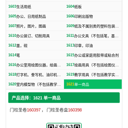
1603
1604
生活用纸
纸板
1605
1606
办公、日用纸制品
印刷出版物
1607
1609
照片，图片，图画
纸及不属别类的塑料包装物品
1610
1611
办公装订、切削用具
办公文具（不包括笔，墨，印，胶水）
1612
1613
墨，砚
印章，印油
1614
1615
笔
办公或家庭用胶带或粘合剂
1616
1617
办公室用绘图仪器，绘画仪器
绘画用具（不包括绘图仪器，笔）
1618
1619
打字机、誊写机、油印机及其附件（包括印刷铅字、印版）
教学用具（不包括教学实验用仪器）
1620
1621
室内模型物（不包括教学用模型标本）
单一商品
产品选择：1621 单一商品
门柱圣卷
160397
，
门柱圣卷盒
160398