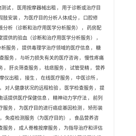
物测试
，
医用按摩器械出租
，
用于诊断或治疗目
假肢安装
，
为医疗目的分析人体成分
，
口腔修
液分析（诊断和治疗用医学分析服务）
，
药房配
室提供的验血（诊断和治疗用医学分析服务）
，
分析服务
，
提供毒理学治疗领域的医疗信息
，
糖
查服务
，
与听力损失有关的医疗咨询
，
慢性疼痛
务
，
肝炎筛查服务
，
祛痣服务
，
试管受精
，
营养
摩仪出租
，
接生
，
在线医疗服务
，
中医诊所
，
，
对人健康状况的远程检验
，
医学检查服务
，
提
电话提供医疗保健信息
，
精神动力学疗法
，
前列
疗服务
，
为医疗目的进行癌症基因检测
，
矫形装
，
免疫检测服务（为医疗目的）
，
食品营养咨
查服务
，
成人脊椎按摩服务
，
为指导治疗和评估