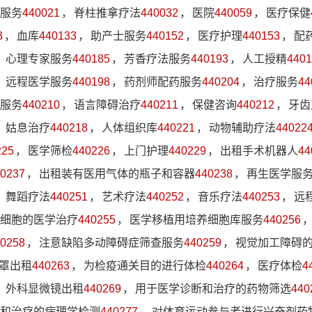
服务
440021
，
脊柱推拿疗法
440032
，
医院
440059
，
医疗保健
3
，
血库
440133
，
助产士服务
440152
，
医疗护理
440153
，
配
，
心理专家服务
440185
，
芳香疗法服务
440193
，
人工授精
4401
，
远程医学服务
440198
，
药剂师配药服务
440204
，
治疗服务
44
服务
440210
，
语言障碍治疗
440211
，
保健咨询
440212
，
牙齿
，
姑息治疗
440218
，
人体组织库
440221
，
动物辅助疗法
44022
225
，
医学筛检
440226
，
上门护理
440229
，
出租手术机器人
44
0237
，
出租装有医用气体的瓶子和容器
440238
，
再生医学服
，
舞蹈疗法
440251
，
艺术疗法
440252
，
音乐疗法
440253
，
远
细胞的医学治疗
440255
，
医学移植用培养细胞库服务
440256
0258
，
注意缺陷多动障碍症筛查服务
440259
，
视觉加工障碍
罩出租
440263
，
为检疫通关目的进行体检
440264
，
医疗体检
4
，
外科显微镜出租
440269
，
用于医学诊断和治疗的药物筛选
440
和治疗的病理学检测
440277
，
对体育运动参与者进行兴奋剂药