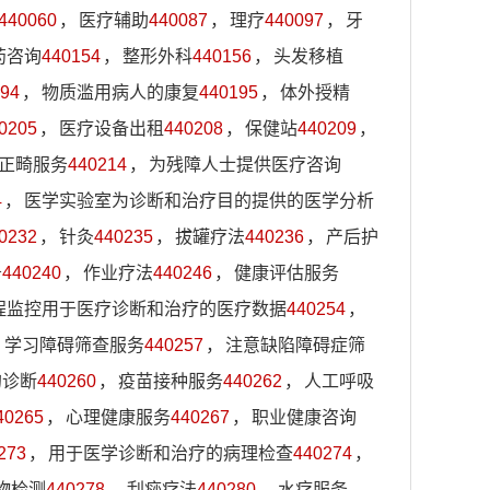
440060
，
医疗辅助
440087
，
理疗
440097
，
牙
药咨询
440154
，
整形外科
440156
，
头发移植
94
，
物质滥用病人的康复
440195
，
体外授精
0205
，
医疗设备出租
440208
，
保健站
440209
，
正畸服务
440214
，
为残障人士提供医疗咨询
4
，
医学实验室为诊断和治疗目的提供的医学分析
0232
，
针灸
440235
，
拔罐疗法
440236
，
产后护
务
440240
，
作业疗法
440246
，
健康评估服务
程监控用于医疗诊断和治疗的医疗数据
440254
，
，
学习障碍筛查服务
440257
，
注意缺陷障碍症筛
的诊断
440260
，
疫苗接种服务
440262
，
人工呼吸
40265
，
心理健康服务
440267
，
职业健康咨询
273
，
用于医学诊断和治疗的病理检查
440274
，
物检测
440278
，
刮痧疗法
440280
，
水疗服务