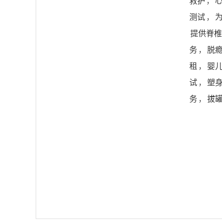
救护
，
测试
，
提供脊椎
务
，
脱
租
，
婴
试
，
塑
务
，
拔