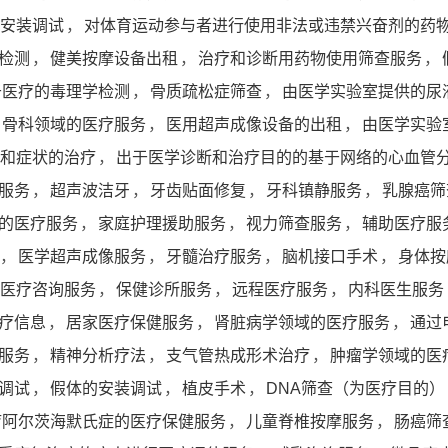
安装调试
，
对体育运动参与者进行使用非法或违禁兴奋剂的药
检测
，
健美按摩设备出租
，
治疗和诊断用药物使用筛查服务
，
于医疗的毒理学检测
，
骨质疏松症筛查
，
由医学实验室提供的尿
骨科领域的医疗服务
，
医用超声成像设备的出租
，
由医学实验
和症状的治疗
，
出于医学诊断和治疗目的的基于网络的心血管
服务
，
超声波洁牙
，
牙齿贴面修复
，
牙科镇静服务
，
乳腺癌筛
的医疗服务
，
家庭护理援助服务
，
视力筛查服务
，
辅助医疗服
，
医学超声成像服务
，
牙髓治疗服务
，
脑机接口手术
，
身体按
医疗咨询服务
，
保健诊所服务
，
远程医疗服务
，
内科医生服务
疗信息
，
居家医疗保健服务
，
肾脏病学领域的医疗服务
，
通过
服务
，
精神分析疗法
，
支气管热成形术治疗
，
肿瘤学领域的医
调试
，
假体的安装调试
，
植皮手术
，
DNA筛查（为医疗目的）
疗阿尔茨海默氏症的医疗保健服务
，
儿童脊椎按摩服务
，
肠癌筛