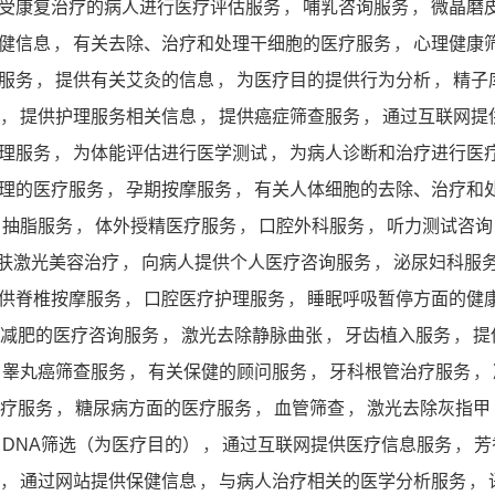
受康复治疗的病人进行医疗评估服务
，
哺乳咨询服务
，
微晶磨
健信息
，
有关去除、治疗和处理干细胞的医疗服务
，
心理健康
服务
，
提供有关艾灸的信息
，
为医疗目的提供行为分析
，
精子
，
提供护理服务相关信息
，
提供癌症筛查服务
，
通过互联网提
理服务
，
为体能评估进行医学测试
，
为病人诊断和治疗进行医
理的医疗服务
，
孕期按摩服务
，
有关人体细胞的去除、治疗和
抽脂服务
，
体外授精医疗服务
，
口腔外科服务
，
听力测试咨询
肤激光美容治疗
，
向病人提供个人医疗咨询服务
，
泌尿妇科服
供脊椎按摩服务
，
口腔医疗护理服务
，
睡眠呼吸暂停方面的健
减肥的医疗咨询服务
，
激光去除静脉曲张
，
牙齿植入服务
，
提
睾丸癌筛查服务
，
有关保健的顾问服务
，
牙科根管治疗服务
，
疗服务
，
糖尿病方面的医疗服务
，
血管筛查
，
激光去除灰指甲
DNA筛选（为医疗目的）
，
通过互联网提供医疗信息服务
，
芳
，
通过网站提供保健信息
，
与病人治疗相关的医学分析服务
，