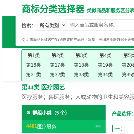
商标分类选择器
类似商品和服务区分表（基
搜索：
💡 点击商品名称选中/取消需要的产品并可复制，关闭浏览器数据不丢
第1类
第2类
第3类
第4类
第5
第16类
第17类
第18类
第19类
第20
第31类
第32类
第33类
第34类
第35
第44类 医疗园艺
医疗服务；兽医服务；人或动物的卫生和美容
📂 群组小类（5 个）
产品选择：
4401
医疗服务
345
一：