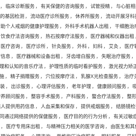
，
临床诊断服务
，
有关保健的咨询服务
，
试管授精
，
与心脏相
的基因检测
，
流动医疗诊所服务
，
休养所服务
，
流动开展牙科
帮助个人戒烟的健康护理服务
，
外科手术机器人出租
，
干细胞治
饮食疗法咨询服务
，
热石按摩疗法服务
，
医疗器械和仪器出租
医疗咨询
，
医疗诊所
，
针灸服务
，
外科
，
妇科
，
艾灸
，
医疗
疗信息
，
医疗器械和设备出租
，
牙齿增白服务
，
失眠治疗服务
，
理和认知的音乐疗法
，
护理性质的临时看护服务
，
激光视力矫
施
，
精子捐赠服务
，
穴位按摩疗法
，
乳腺X光检查服务
，
治疗
装
，
出诊服务
，
心理评估服务
，
老年护理
，
健康顾问服务
，
营养顾问服务
，
整容手术服务
，
产科服务
，
螯合疗法服务
，
整
病人提供用药信息
，
人血采集和保存
，
提供戒烟服务
，
结肠镜检
同通过网络提供的保健服务
，
医疗目的的行为分析
，
有关过敏
，
医疗专用床出租
，
与精神压力相关的医学咨询
，
由医生和其