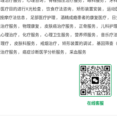
心理治疗服务
，
心理咨询
，
脊椎指压治疗服务
，
眼科服务
，
牙
为医疗目的进行X光检查
，
饮食疗法咨询
，
矫形装置安装
，
运动
按摩疗法信息
，
足部医疗护理
，
酒精成瘾患者的康复医疗
，
日
瘾治疗服务
，
物理康复
，
皮肤癌治疗服务
，
正骨服务
，
儿科护
儿心理治疗
，
化疗服务
，
心理卫生服务
，
营养师服务
，
音乐疗
身理疗
，
皮肤科服务
，
戒烟治疗
，
矫形装置的调试
，
基因筛查
罐治疗服务
，
癌症诊断医学分析服务
，
采血服务
在线客服