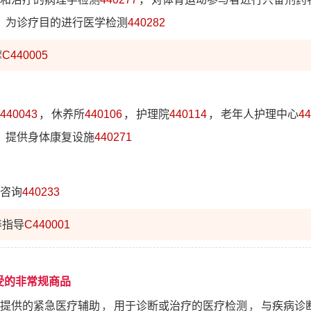
，
为诊疗目的进行医学检测
440282
摩
C440005
440043
，
休养所
440106
，
护理院
440114
，
老年人护理中心
44
，
提供身体康复设施
440271
咨询
440233
养指导
C440001
受的非常规商品
提供的紧急医疗辅助
，
用于诊断或治疗的医疗检测
，
与疾病诊