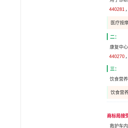
440281
医疗按
二：
康复中心
440270
三：
饮食营养
饮食营
商标局接
救护车内