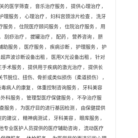
关的医学筛查
，
音乐治疗服务
，
提供心理治疗
，
护理服务
，
心理治疗
，
妇科宫颈涂片检查
，
洗牙
疗服务
，
住院医疗顾问服务
，
住院治疗服务
，
用
，
刮痧治疗
，
拔罐治疗
，
配药
，
营养咨询
，
脐
辅助服务
，
医疗服务
，
疾病诊断
，
护理服务
，
护
超声波诊断设备出租
，
医用X光设备出租
，
针对
正手术服务
，
提供用于疾病的激光治疗
，
提供长
关节脱位、扭伤、骨折或类似损伤（柔道损伤）
，
吸毒病人的康复
，
体重控制咨询服务
，
牙科美容
形外科服务
，
管理型医疗保健服务
，
不孕治疗服
查服务
，
为医疗目的进行基因检测
，
由保健提供
症的建议
，
精神病测试
，
牙科美容
，
眼库服务
，
他专业医护人员提供的医疗辅助咨询
，
流动医疗