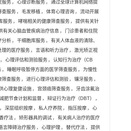
皮服务
，
心理诊断服务
，
通过全球计算机网络提
筛查服务
，
毛发移植
，
体育心理咨询
，
流动开展
库服务
，
哮喘相关的健康筛查服务
，
提供有关针
供有关心脑血管疾病治疗信息
，
门诊患者和住院
疗分析
，
干细胞库服务
，
有关人体血液的清除、
处理的医疗服务
，
言语和听力治疗
，
激光矫正视
，
心理评估和测验服务
，
认知行为治疗（CB
务
，
睡眠呼吸暂停方面的医学筛查服务
，
为慢性
康筛查服务
，
进行心理评估和测验
，
镶牙服务
，
供心理复健设施
，
宫颈癌筛查服务
，
牙齿涂氟治
减肥节食计划和监督
，
辩证行为治疗（DBT）
，
，
深层组织按摩
，
私人疗养院
，
指压按摩
，
心
香疗法
，
矫形器具的调试
，
有关病人治疗的医疗
语言障碍治疗服务
，
心理护理
，
替代疗法
，
提供