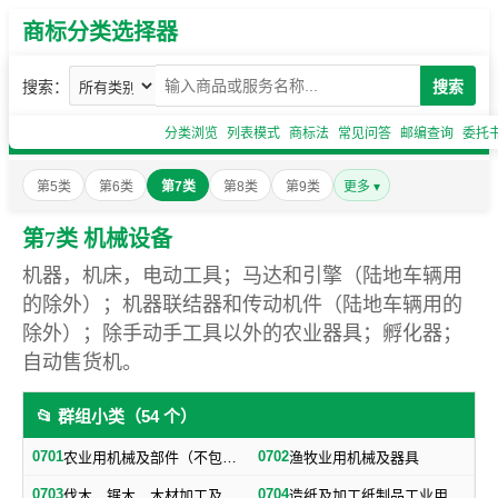
商标分类选择器
搜索：
搜索
分类浏览
列表模式
商标法
常见问答
邮编查询
委托
第5类
第6类
第7类
第8类
第9类
更多 ▾
第7类 机械设备
机器，机床，电动工具；马达和引擎（陆地车辆用
的除外）；机器联结器和传动机件（陆地车辆用的
除外）；除手动手工具以外的农业器具；孵化器；
自动售货机。
📂 群组小类（54 个）
0701
0702
农业用机械及部件（不包括小农具）
渔牧业用机械及器具
0703
0704
伐木、锯木、木材加工及火柴生产用机械及器具
造纸及加工纸制品工业用机械及器具