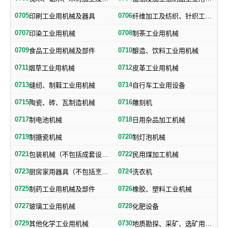
0705
0706
印刷工业用机械及器具
纤维加工及纺织、针织工业用机械及部件
0707
0708
印染工业用机械
制茶工业用机械
0709
0710
食品工业用机械及部件
酿造、饮料工业用机械
0711
0712
烟草工业用机械
皮革工业用机械
0713
0714
缝纫、制鞋工业用机械
自行车工业用设备
0715
0716
陶瓷、砖、瓦制造机械
雕刻机
0717
0718
制电池机械
日用杂品加工机械
0719
0720
制搪瓷机械
制灯泡机械
0721
0722
包装机械（不包括成套设备专用包装机械）
民用煤加工机械
0723
0724
厨房家用器具（不包括烹调、电气加热设备及厨房手工具）
洗衣机
0725
0726
制药工业用机械及部件
橡胶、塑料工业机械
0727
0728
玻璃工业用机械
化肥设备
0729
0730
其他化学工业用机械
地质勘探、采矿、选矿用机械