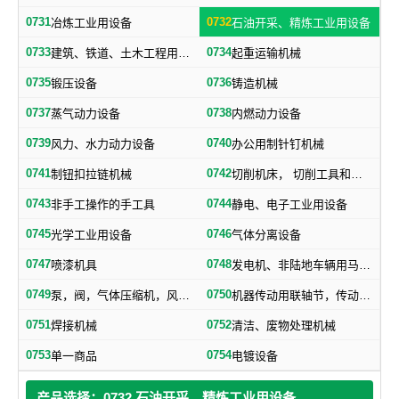
0731
0732
冶炼工业用设备
石油开采、精炼工业用设备
0733
0734
建筑、铁道、土木工程用机械
起重运输机械
0735
0736
锻压设备
铸造机械
0737
0738
蒸气动力设备
内燃动力设备
0739
0740
风力、水力动力设备
办公用制针钉机械
0741
0742
制钮扣拉链机械
切削机床， 切削工具和其他金属加工机械
0743
0744
非手工操作的手工具
静电、电子工业用设备
0745
0746
光学工业用设备
气体分离设备
0747
0748
喷漆机具
发电机、非陆地车辆用马达和引擎及其零部件
0749
0750
泵，阀，气体压缩机，风机，，液压元件，气动元件
机器传动用联轴节，传动带及其他机器零部件
0751
0752
焊接机械
清洁、废物处理机械
0753
0754
单一商品
电镀设备
产品选择：0732 石油开采、精炼工业用设备