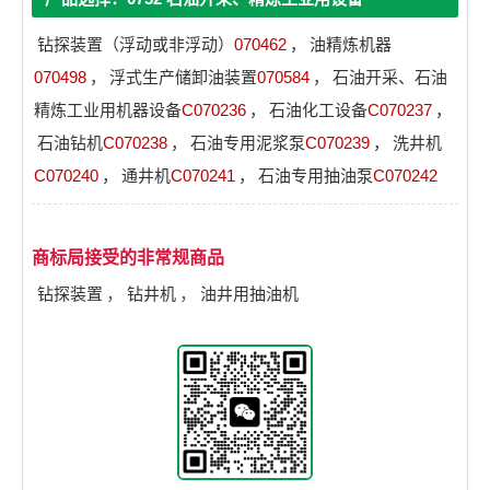
钻探装置（浮动或非浮动）
070462
，
油精炼机器
070498
，
浮式生产储卸油装置
070584
，
石油开采、石油
精炼工业用机器设备
C070236
，
石油化工设备
C070237
，
石油钻机
C070238
，
石油专用泥浆泵
C070239
，
洗井机
C070240
，
通井机
C070241
，
石油专用抽油泵
C070242
商标局接受的非常规商品
钻探装置
，
钻井机
，
油井用抽油机