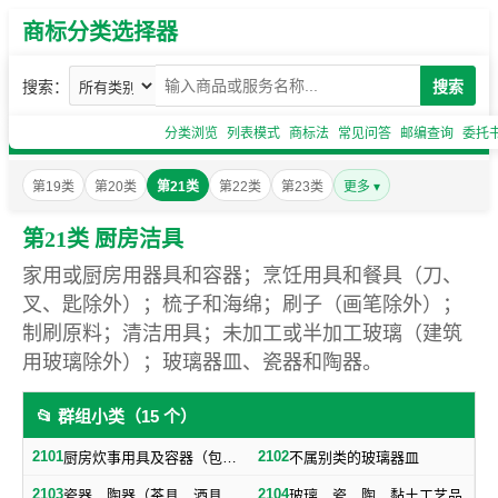
商标分类选择器
搜索：
搜索
分类浏览
列表模式
商标法
常见问答
邮编查询
委托
第19类
第20类
第21类
第22类
第23类
更多 ▾
第21类 厨房洁具
家用或厨房用器具和容器；烹饪用具和餐具（刀、
叉、匙除外）；梳子和海绵；刷子（画笔除外）；
制刷原料；清洁用具；未加工或半加工玻璃（建筑
用玻璃除外）；玻璃器皿、瓷器和陶器。
📂 群组小类（15 个）
2101
2102
厨房炊事用具及容器（包括不属别类的餐具）
不属别类的玻璃器皿
2103
2104
瓷器，陶器（茶具，酒具除外）
玻璃、瓷、陶、黏土工艺品