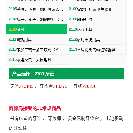
2105
2106
茶具、酒具、咖啡具及饮水用具
家庭日用及卫生器具
2107
2108
梳子，刷子，制刷材料（不包括牙刷）
刷牙用具
2109
2110
牙签
化妆用具
2111
2112
隔热用具
家用擦洗用具
2113
2114
未加工或半加工玻璃（不包括建筑用玻璃）
不属别类的动植物器具
2115
家用灭虫、灭鼠用具
产品选择：2109 牙签
牙签
210105
，
牙签盒
210275
，
牙线
210320
商标局接受的非常规商品
带有味道的牙签
，
牙线棒
，
贵金属制牙签盒
，
电池驱动
的牙线棒