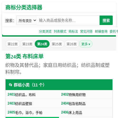
商标分类选择器
搜索：
搜索
分类浏览
列表模式
商标法
常见问答
邮编查询
委托
第22类
第23类
第24类
第25类
第26类
更多 ▾
第24类 布料床单
织物及其替代品；家庭日用纺织品；纺织品制或塑
料制帘。
📂 群组小类（11 个）
2401
2402
纺织品，布料
特殊用织物
2403
2404
纺织品壁挂
毡及毡制品
2405
2406
毛巾，浴巾，手帕
床上用品