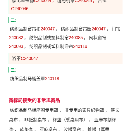
家电遮盖物
C240044
缝纫机罩
C240045
台毯
，
，
C240046
二：
纺织品制窗帘扣
240047
，
纺织品制窗帘圈
240047
，
门帘
240082
，
纺织品制或塑料制帘
240085
，
网状窗帘
240093
，
纺织品制或塑料制浴帘
240119
浴罩
C240047
三：
纺织品制马桶盖罩
240118
商标局接受的非常规商品
纺织品制马桶座圈专用罩
，
非专用的家具织物罩
，
狭长
桌布
，
非纸制桌布
，
杯垫（餐桌用布）
，
亚麻布制杯
垫
，
软垫套
，
亚麻桌布
，
波幔窗帘
，
帷幔（厚垂