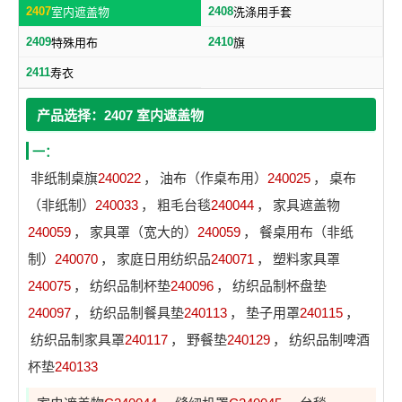
2407
2408
室内遮盖物
洗涤用手套
2409
2410
特殊用布
旗
2411
寿衣
产品选择：2407 室内遮盖物
一：
非纸制桌旗
240022
，
油布（作桌布用）
240025
，
桌布
（非纸制）
240033
，
粗毛台毯
240044
，
家具遮盖物
240059
，
家具罩（宽大的）
240059
，
餐桌用布（非纸
制）
240070
，
家庭日用纺织品
240071
，
塑料家具罩
240075
，
纺织品制杯垫
240096
，
纺织品制杯盘垫
240097
，
纺织品制餐具垫
240113
，
垫子用罩
240115
，
纺织品制家具罩
240117
，
野餐垫
240129
，
纺织品制啤酒
杯垫
240133