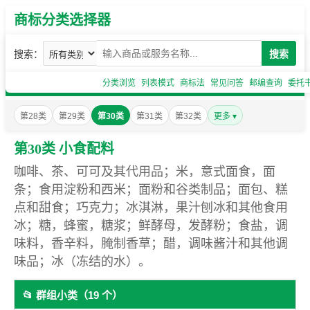
商标分类选择器
搜索：
搜索
分类浏览
列表模式
商标法
常见问答
邮编查询
委托
第28类
第29类
第30类
第31类
第32类
更多 ▾
第30类 小食配料
咖啡、茶、可可及其代用品；米，意式面食，面
条；食用淀粉和西米；面粉和谷类制品；面包、糕
点和甜食；巧克力；冰淇淋，果汁刨冰和其他食用
冰；糖，蜂蜜，糖浆；鲜酵母，发酵粉；食盐，调
味料，香辛料，腌制香草；醋，调味酱汁和其他调
味品；冰（冻结的水）。
📂 群组小类（19 个）