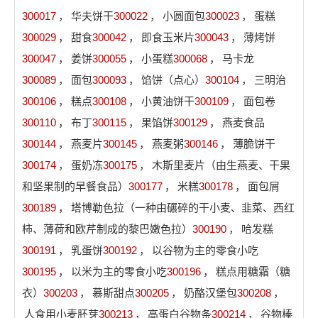
300017
，
华夫饼干
300022
，
小圆面包
300023
，
蛋糕
300029
，
甜食
300042
，
即食玉米片
300043
，
薄烤饼
300047
，
姜饼
300055
，
小蛋糕
300068
，
马卡龙
300089
，
面包
300093
，
馅饼（点心）
300104
，
三明治
300106
，
糕点
300108
，
小黄油饼干
300109
，
面包卷
300110
，
布丁
300115
，
果馅饼
300129
，
燕麦食品
300144
，
燕麦片
300145
，
燕麦粥
300146
，
薄脆饼干
300174
，
蛋奶冻
300175
，
木斯里麦片（由生燕麦、干果
和坚果制的早餐食品）
300177
，
米糕
300178
，
面包屑
300189
，
塔博勒色拉（一种由碾碎的干小麦、韭菜、西红
柿、薄荷和欧芹制成的黎巴嫩色拉）
300190
，
哈发糕
300191
，
乳蛋饼
300192
，
以谷物为主的零食小吃
300195
，
以米为主的零食小吃
300196
，
糕点用糖霜（糖
衣）
300203
，
慕斯甜点
300205
，
奶酪汉堡包
300208
，
人食用小麦胚芽
300213
，
高蛋白谷物条
300214
，
谷物棒