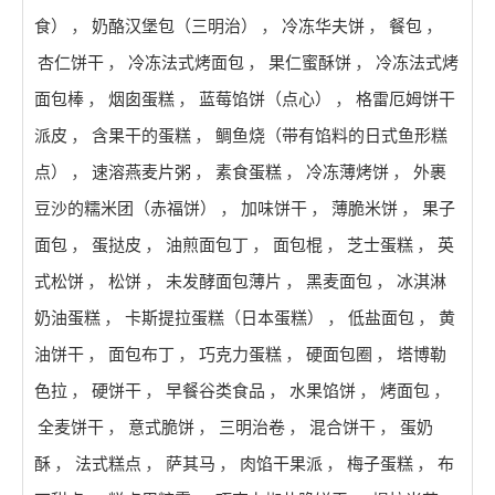
食）
，
奶酪汉堡包（三明治）
，
冷冻华夫饼
，
餐包
，
杏仁饼干
，
冷冻法式烤面包
，
果仁蜜酥饼
，
冷冻法式烤
面包棒
，
烟囱蛋糕
，
蓝莓馅饼（点心）
，
格雷厄姆饼干
派皮
，
含果干的蛋糕
，
鲷鱼烧（带有馅料的日式鱼形糕
点）
，
速溶燕麦片粥
，
素食蛋糕
，
冷冻薄烤饼
，
外裹
豆沙的糯米团（赤福饼）
，
加味饼干
，
薄脆米饼
，
果子
面包
，
蛋挞皮
，
油煎面包丁
，
面包棍
，
芝士蛋糕
，
英
式松饼
，
松饼
，
未发酵面包薄片
，
黑麦面包
，
冰淇淋
奶油蛋糕
，
卡斯提拉蛋糕（日本蛋糕）
，
低盐面包
，
黄
油饼干
，
面包布丁
，
巧克力蛋糕
，
硬面包圈
，
塔博勒
色拉
，
硬饼干
，
早餐谷类食品
，
水果馅饼
，
烤面包
，
全麦饼干
，
意式脆饼
，
三明治卷
，
混合饼干
，
蛋奶
酥
，
法式糕点
，
萨其马
，
肉馅干果派
，
梅子蛋糕
，
布