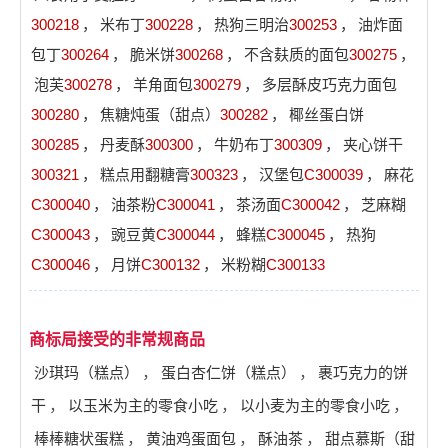
300218
，
米布丁
300228
，
热狗三明治
300253
，
油炸面
包丁
300264
，
脆米饼
300268
，
不含麸质的面包
300275
，
泡芙
300278
，
羊角面包
300279
，
多层酥皮巧克力面包
300280
，
焦糖炖蛋（甜点）
300282
，
椰丝蛋白饼
300285
，
丹麦酥
300300
，
牛奶布丁
300309
，
夹心饼干
300321
，
糕点用翻糖膏
300323
，
汉堡包
C300039
，
麻花
C300040
，
油茶粉
C300041
，
茶汤面
C300042
，
芝麻糊
C300043
，
豌豆黄
C300044
，
蜂糕
C300045
，
热狗
C300046
，
月饼
C300132
，
米粉糊
C300133
商标局接受的非常规商品
沙琪玛（糕点）
，
蛋白杏仁饼（糕点）
，
裹巧克力的饼
干
，
以玉米为主的零食小吃
，
以小麦为主的零食小吃
，
棒棒糖状蛋糕
，
黄油鸡蛋面包
，
酥油茶
，
甜点慕斯（甜