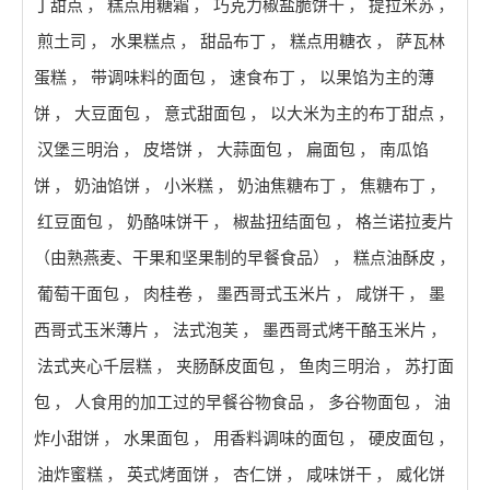
丁甜点
，
糕点用糖霜
，
巧克力椒盐脆饼干
，
提拉米苏
，
煎土司
，
水果糕点
，
甜品布丁
，
糕点用糖衣
，
萨瓦林
蛋糕
，
带调味料的面包
，
速食布丁
，
以果馅为主的薄
饼
，
大豆面包
，
意式甜面包
，
以大米为主的布丁甜点
，
汉堡三明治
，
皮塔饼
，
大蒜面包
，
扁面包
，
南瓜馅
饼
，
奶油馅饼
，
小米糕
，
奶油焦糖布丁
，
焦糖布丁
，
红豆面包
，
奶酪味饼干
，
椒盐扭结面包
，
格兰诺拉麦片
（由熟燕麦、干果和坚果制的早餐食品）
，
糕点油酥皮
，
葡萄干面包
，
肉桂卷
，
墨西哥式玉米片
，
咸饼干
，
墨
西哥式玉米薄片
，
法式泡芙
，
墨西哥式烤干酪玉米片
，
法式夹心千层糕
，
夹肠酥皮面包
，
鱼肉三明治
，
苏打面
包
，
人食用的加工过的早餐谷物食品
，
多谷物面包
，
油
炸小甜饼
，
水果面包
，
用香料调味的面包
，
硬皮面包
，
油炸蜜糕
，
英式烤面饼
，
杏仁饼
，
咸味饼干
，
威化饼