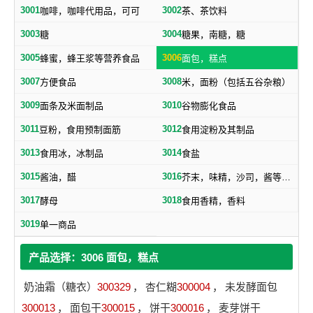
3001
3002
咖啡，咖啡代用品，可可
茶、茶饮料
3003
3004
糖
糖果，南糖，糖
3005
3006
蜂蜜，蜂王浆等营养食品
面包，糕点
3007
3008
方便食品
米，面粉（包括五谷杂粮）
3009
3010
面条及米面制品
谷物膨化食品
3011
3012
豆粉，食用预制面筋
食用淀粉及其制品
3013
3014
食用冰，冰制品
食盐
3015
3016
酱油，醋
芥末，味精，沙司，酱等调味品
3017
3018
酵母
食用香精，香料
3019
单一商品
产品选择：3006 面包，糕点
奶油霜（糖衣）
300329
，
杏仁糊
300004
，
未发酵面包
300013
，
面包干
300015
，
饼干
300016
，
麦芽饼干