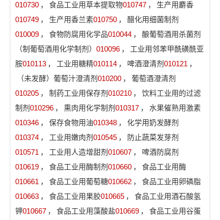
010730
，
食品工业用草本提取物
010747
，
生产用麝香
010749
，
生产用香兰素
010750
，
醋化用细菌制剂
010009
，
食物防腐用化学品
010044
，
酿葡萄酒用杀菌剂
（制葡萄酒用化学制剂）
010096
，
工业用邻苯甲酰磺酰亚
胺
010113
，
工业用糖精
010114
，
啤酒澄清剂
010121
，
（未发酵）葡萄汁澄清剂
010200
，
葡萄酒澄清剂
010205
，
制药工业用保存剂
010210
，
饮料工业用的过滤
制剂
010296
，
熏肉用化学制剂
010317
，
水果催熟用激素
010346
，
保存食物用油
010348
，
化学用奶发酵剂
010374
，
工业用嫩肉剂
010545
，
防止蔬菜发芽剂
010571
，
工业用人造增甜剂
010607
，
啤酒防腐剂
010619
，
食品工业用酶制剂
010660
，
食品工业用酶
010661
，
食品工业用葡萄糖
010662
，
食品工业用卵磷脂
010663
，
食品工业用果胶
010665
，
食品工业用酒石酸氢
钾
010667
，
食品工业用藻酸盐
010669
，
食品工业用谷蛋