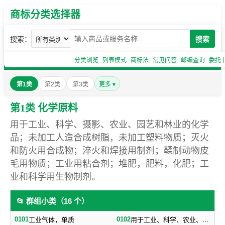
商标分类选择器
搜索：
搜索
分类浏览
列表模式
商标法
常见问答
邮编查询
委托
第1类
第2类
第3类
更多 ▾
第1类 化学原料
用于工业、科学、摄影、农业、园艺和林业的化学
品；未加工人造合成树脂，未加工塑料物质；灭火
和防火用合成物；淬火和焊接用制剂；鞣制动物皮
毛用物质；工业用粘合剂；堆肥，肥料，化肥；工
业和科学用生物制剂。
📂 群组小类（16 个）
0101
0102
工业气体，单质
用于工业、科学、农业、园艺、林业的工业化工原料