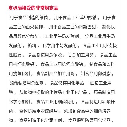
商标局接受的非常规商品
用于食品制造的细菌
，
用于食品工业苯甲酸钠
，
用于食
品工业的山梨酸钾
，
用于食品工业的阿斯巴甜
，
制化妆
品用颜色分散剂
，
工业用牛奶发酵剂
，
食品工业用牛奶
发酵剂
，
糖精
，
化学用牛奶发酵剂
，
食品工业用小麦极
性脂质
，
食品制造用瓜尔胶
，
甘蔗加工用酶
，
食品工业
用抗坏血酸钙
，
食品工业用抗坏血酸钠
，
制食品和饮料
用抗氧化剂
，
食品副产品加工用酶
，
制食品用卵磷脂
，
酿葡萄酒用杀菌剂
，
食品储存用化学品
，
面包工业用
酶
，
从植物中提取的化妆品工业用化学品
，
药品制造用
化学添加剂
，
食品工业用细菌制剂
，
食品制造用乳酸杆
菌
，
食物防腐用亚硫酸盐
，
添加到食品中的细菌培养
物
，
食品制造用化学添加剂
，
食品保鲜防腐用化学品
，