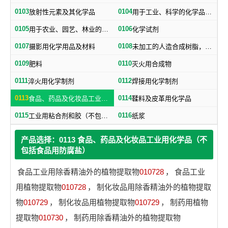
0103
0104
放射性元素及其化学品
用于工业、科学的化学品、化学制剂，不属于其他类别的产品用的化学制品
0105
0106
用于农业、园艺、林业的化学品、化学制剂
化学试剂
0107
0108
摄影用化学用品及材料
未加工的人造合成树脂，未加工塑料物质（不包括未加工的天然树脂）
0109
0110
肥料
灭火用合成物
0111
0112
淬火用化学制剂
焊接用化学制剂
0113
0114
食品、药品及化妆品工业用化学品（不包括食品用防腐盐）
鞣料及皮革用化学品
0115
0116
工业用粘合剂和胶（不包括纸用粘合剂）
纸浆
产品选择：0113 食品、药品及化妆品工业用化学品（不
包括食品用防腐盐）
食品工业用除香精油外的植物提取物
010728
，
食品工业
用植物提取物
010728
，
制化妆品用除香精油外的植物提取
物
010729
，
制化妆品用植物提取物
010729
，
制药用植物
提取物
010730
，
制药用除香精油外的植物提取物