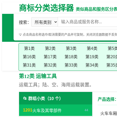
商标分类选择器
类似商品和服务区分表（基
搜索：
💡 点击商品名称选中/取消需要的产品并可复制，关闭浏览器数据不丢
第1类
第2类
第3类
第4类
第5
第16类
第17类
第18类
第19类
第20
第31类
第32类
第33类
第34类
第35
第12类 运输工具
运载工具；陆、空、海用运载装置。
📂 群组小类（10 个）
产品选择：
1201
火车及其零部件
44
火车车厢