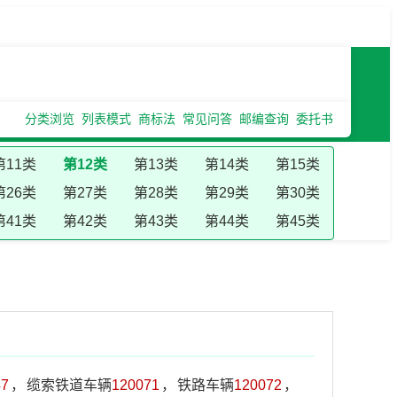
分类浏览
列表模式
商标法
常见问答
邮编查询
委托书
第11类
第12类
第13类
第14类
第15类
第26类
第27类
第28类
第29类
第30类
第41类
第42类
第43类
第44类
第45类
47
，
缆索铁道车辆
120071
，
铁路车辆
120072
，