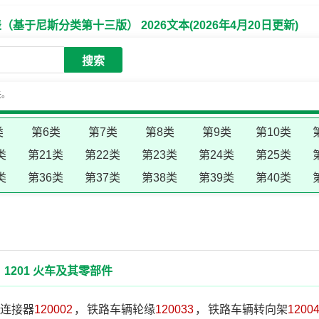
于尼斯分类第十三版） 2026文本(2026年4月20日更新)
搜索
失。
类
第6类
第7类
第8类
第9类
第10类
类
第21类
第22类
第23类
第24类
第25类
类
第36类
第37类
第38类
第39类
第40类
1201 火车及其零部件
连接器
120002
，
铁路车辆轮缘
120033
，
铁路车辆转向架
1200