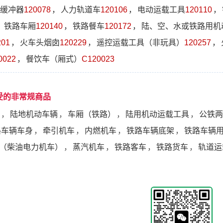
缓冲器
120078
，
人力轨道车
120106
，
电动运载工具
120110
，
，
铁路车厢
120140
，
铁路餐车
120172
，
陆、空、水或铁路用机
201
，
火车头烟囱
120229
，
遥控运载工具（非玩具）
120257
，
0022
，
餐饮车（厢式）
C120023
受的非常规商品
，
陆地机动车辆
，
车厢（铁路）
，
陆用机动运载工具
，
公铁两
路车辆车身
，
牵引机车
，
内燃机车
，
铁路车辆底架
，
铁路车辆
（柴油电力机车）
，
蒸汽机车
，
铁路客车
，
铁路货车
，
轨道运