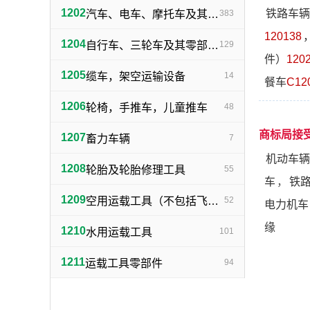
1202
铁路车辆
汽车、电车、摩托车及其零部件（不包括轮胎）
383
120138
1204
自行车、三轮车及其零部件（不包括轮胎）
129
件）
120
1205
缆车，架空运输设备
14
餐车
C12
1206
轮椅，手推车，儿童推车
48
商标局接
1207
畜力车辆
7
机动车辆
1208
轮胎及轮胎修理工具
55
车
，
铁
1209
空用运载工具（不包括飞机轮胎）
52
电力机车
缘
1210
水用运载工具
101
1211
运载工具零部件
94