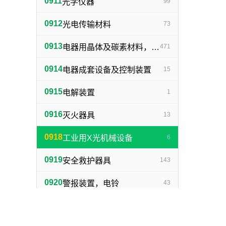
0911
光学仪器
99
0912
光电传输材料
73
0913
电器用晶体及碳素材料，电子、电气通用元件
471
0914
电器成套设备及控制装置
15
0915
电解装置
1
0916
灭火器具
13
0918
工业用X光机械设备
6
0919
安全救护器具
143
0920
警报装置，电铃
43
0921
眼镜及附件
0