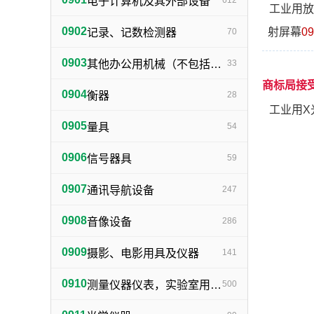
电子计算机及其外部设备
612
工业用放
0902
射屏幕
09
记录、记数检测器
70
0903
其他办公用机械（不包括打字机、誉写机、油印机）
33
商标局接
0904
衡器
28
工业用X
0905
量具
54
0906
信号器具
59
0907
通讯导航设备
247
0908
音像设备
286
0909
摄影、电影用具及仪器
141
0910
测量仪器仪表，实验室用器具，电测量仪器，科学仪器
500