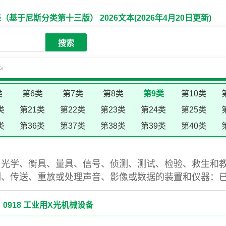
于尼斯分类第十三版） 2026文本(2026年4月20日更新)
搜索
失。
类
第6类
第7类
第8类
第9类
第10类
类
第21类
第22类
第23类
第24类
第25类
类
第36类
第37类
第38类
第39类
第40类
、光学、衡具、量具、信号、侦测、测试、检验、救生和
制、传送、重放或处理声音、影像或数据的装置和仪器：
0918 工业用X光机械设备