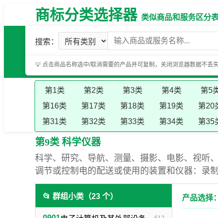
商标分类选择器
类似商品和服务区分表（基
搜索：
💡 点击商品名称选中/取消需要的产品并可复制，关闭浏览器数据不丢
第1类
第2类
第3类
第4类
第5
第16类
第17类
第18类
第19类
第20
第31类
第32类
第33类
第34类
第35
第9类 科学仪器
科学、研究、导航、测量、摄影、电影、视听
调节或控制电的配送或使用的装置和仪器：录
📂 群组小类（23 个）
产品选择：
0901