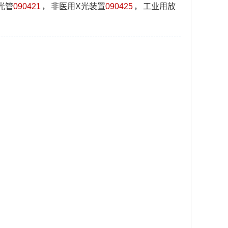
光管
090421
，
非医用X光装置
090425
，
工业用放