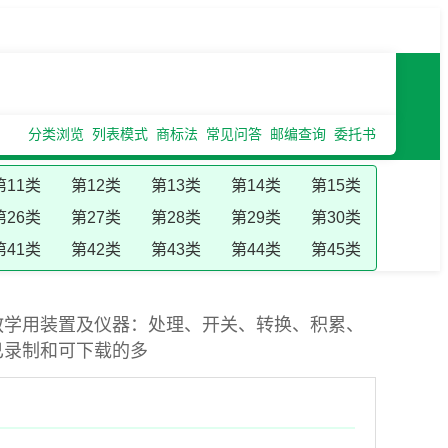
分类浏览
列表模式
商标法
常见问答
邮编查询
委托书
第11类
第12类
第13类
第14类
第15类
第26类
第27类
第28类
第29类
第30类
第41类
第42类
第43类
第44类
第45类
教学用装置及仪器：处理、开关、转换、积累、
已录制和可下载的多