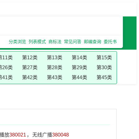
分类浏览
列表模式
商标法
常见问答
邮编查询
委托书
第11类
第12类
第13类
第14类
第15类
第26类
第27类
第28类
第29类
第30类
第41类
第42类
第43类
第44类
第45类
播放
380021
，
无线广播
380048