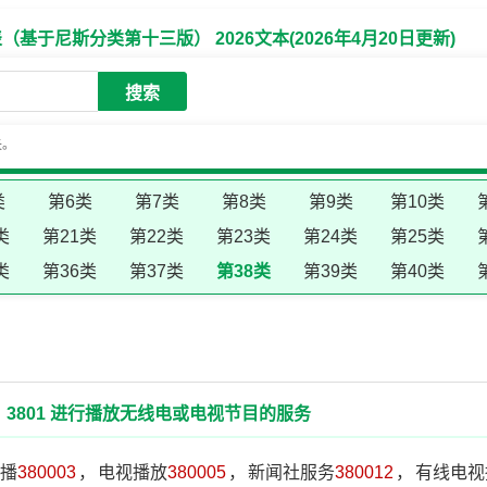
于尼斯分类第十三版） 2026文本(2026年4月20日更新)
搜索
失。
类
第6类
第7类
第8类
第9类
第10类
类
第21类
第22类
第23类
第24类
第25类
类
第36类
第37类
第38类
第39类
第40类
3801 进行播放无线电或电视节目的服务
播
380003
，
电视播放
380005
，
新闻社服务
380012
，
有线电视