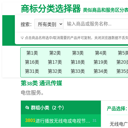
商标分类选择器
类似商品和服务区分表（基
搜索：
💡 点击商品名称选中/取消需要的产品并可复制，关闭浏览器数据不丢
第1类
第2类
第3类
第4类
第5
第16类
第17类
第18类
第19类
第20
第31类
第32类
第33类
第34类
第35
第38类 通讯传媒
电信服务。
📂 群组小类（2 个）
产品选择：
3801
进行播放无线电或电视节目的服务
31
无线电广