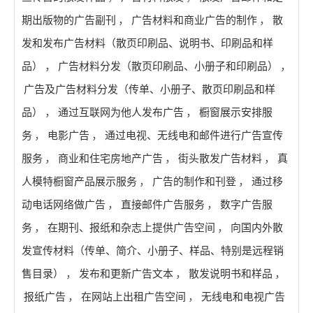
期出版物的广告副刊
，
广告材料和商业广告的制作
，
散
发和发布广告材料（散页印刷品、说明书、印刷品和样
品）
，
广告材料分发（散页印刷品、小册子和印刷品）
，
广告及广告材料分发（传单、小册子、散页印刷品和样
品）
，
通过互联网为他人发布广告
，
橱窗展示安排服
务
，
电影广告
，
通过电视、无线电和邮件进行广告宣传
服务
，
商业和住宅房地产广告
，
街头散发广告材料
，
真
人模特橱窗产品展示服务
，
广告的制作和刊登
，
通过移
动电话网络做广告
，
直接邮件广告服务
，
数字广告服
务
，
在期刊、报纸和杂志上提供广告空间
，
向国内外散
发宣传材料（传单、简介、小册子、样品、特别是远程销
售目录）
，
发布和更新广告文本
，
散发说明书和样品
，
报纸广告
，
在网站上出租广告空间
，
无线电和电视广告