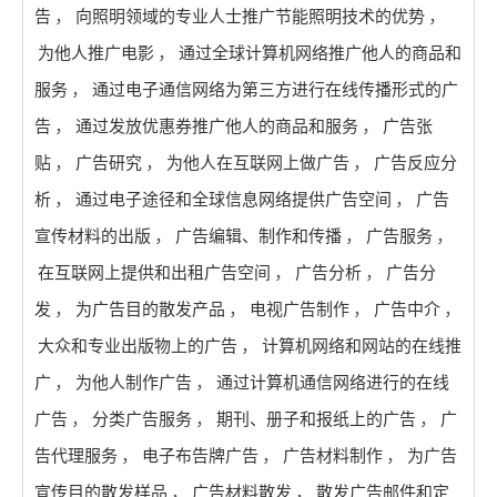
告
，
向照明领域的专业人士推广节能照明技术的优势
，
为他人推广电影
，
通过全球计算机网络推广他人的商品和
服务
，
通过电子通信网络为第三方进行在线传播形式的广
告
，
通过发放优惠券推广他人的商品和服务
，
广告张
贴
，
广告研究
，
为他人在互联网上做广告
，
广告反应分
析
，
通过电子途径和全球信息网络提供广告空间
，
广告
宣传材料的出版
，
广告编辑、制作和传播
，
广告服务
，
在互联网上提供和出租广告空间
，
广告分析
，
广告分
发
，
为广告目的散发产品
，
电视广告制作
，
广告中介
，
大众和专业出版物上的广告
，
计算机网络和网站的在线推
广
，
为他人制作广告
，
通过计算机通信网络进行的在线
广告
，
分类广告服务
，
期刊、册子和报纸上的广告
，
广
告代理服务
，
电子布告牌广告
，
广告材料制作
，
为广告
宣传目的散发样品
，
广告材料散发
，
散发广告邮件和定