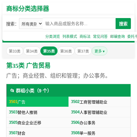
商标分类选择器
搜索：
搜索
分类浏览
列表模式
商标法
常见问答
邮编查询
委托
第33类
第34类
第35类
第36类
第37类
更多 ▾
第35类 广告贸易
广告；商业经营、组织和管理；办公事务。
📂 群组小类（9 个）
3501
3502
广告
工商管理辅助业
3503
3504
替他人推销
人事管理辅助业
3505
3506
商业企业迁移
办公事务
3507
3508
财会
单一服务