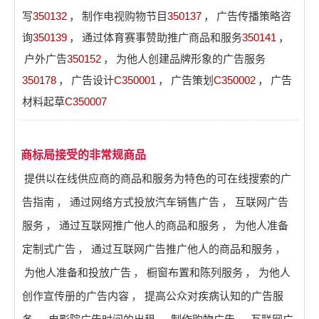
写
350132
，
制作电视购物节目
350137
，
广告传播策略咨
询
350139
，
通过体育赛事赞助推广商品和服务
350141
，
户外广告
350152
，
为他人创建品牌形象的广告服务
350178
，
广告设计
C350001
，
广告策划
C350002
，
广告
材料起草
C350007
商标局接受的非常规商品
提供以在线供应商的商品和服务为特色的可在线搜索的广
告指南
，
通过网络方式投放汽车销售广告
，
互联网广告
服务
，
通过互联网推广他人的商品和服务
，
为他人准备
定制式广告
，
通过互联网广告推广他人的商品和服务
，
为他人准备和投放广告
，
橱窗布置和陈列服务
，
为他人
创作宣传册的广告内容
，
提高公众对疾病认知的广告服