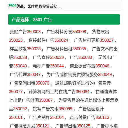
3509
药品、医疗用品零售或批发服务
产品选择：3501 广告
张贴广告
350003
，
广告材料分发
350008
，
货物展出
350023
，
直接邮件广告
350024
，
广告材料更新
350027
，
样品散发
350028
，
广告材料出租
350035
，
广告文本的出
版
350038
，
广告宣传
350039
，
广告
350039
，
无线电广
告
350040
，
电视广告
350044
，
商业橱窗布置
350046
，
广告代理
350047
，
为广告或推销提供模特服务
350049
，
广告空间出租
350070
，
通过邮购订单进行的广告宣传
350077
，
计算机网络上的在线广告
350084
，
在通信媒体
上出租广告时间
350087
，
为零售目的在通信媒体上展示商
品
350092
，
撰写广告文本
350099
，
广告版面设计
350101
，
广告片制作
350104
，
点击付费广告
350113
，
广告概念开发
350121
，
广告牌出租
350125
，
广告脚本编