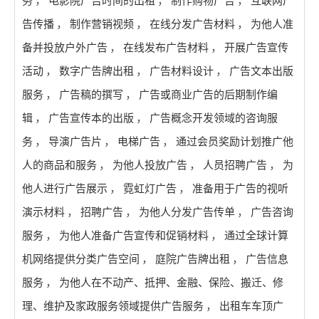
务
，
电影院广告时间的出租
，
制作购物广告
，
互联网广
告传播
，
制作营销视频
，
在线分发广告材料
，
为他人准
备并投放户外广告
，
在线发布广告材料
，
开展广告宣传
活动
，
数字广告牌出租
，
广告材料设计
，
广告文本出版
服务
，
广告稿的撰写
，
广告或商业广告的后期制作编
辑
，
广告宣传本的出版
，
广告概念开发领域的咨询服
务
，
导演广告片
，
电梯广告
，
通过会员奖励计划推广他
人的商品和服务
，
为他人投放广告
，
人员招聘广告
，
为
他人进行广告展示
，
霓虹灯广告
，
准备用于广告的视听
演示材料
，
招聘广告
，
为他人分发广告传单
，
广告咨询
服务
，
为他人准备广告宣传和促销材料
，
通过全球计算
机网络提供分类广告空间
，
庭院广告牌出租
，
广告信息
服务
，
为他人在不动产、抵押、金融、保险、搬迁、修
理、维护及家政服务领域提供广告服务
，
出租车车顶广