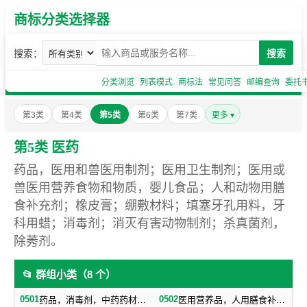
商标分类选择器
搜索：
搜索
分类浏览
列表模式
商标法
常见问答
邮编查询
委托
第3类
第4类
第5类
第6类
第7类
更多 ▾
第5类 医药
药品，医用和兽医用制剂；医用卫生制剂；医用或
兽医用营养食物和物质，婴儿食品；人和动物用膳
食补充剂；橡皮膏；绷敷材料；填塞牙孔用料，牙
科用蜡；消毒剂；消灭有害动物制剂；杀真菌剂，
除莠剂。
📂 群组小类（8 个）
0501
0502
药品，消毒剂，中药药材，药酒
医用营养品，人用膳食补充剂，婴儿食品