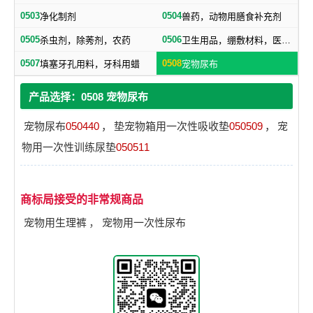
0503
0504
净化制剂
兽药，动物用膳食补充剂
0505
0506
杀虫剂，除莠剂，农药
卫生用品，绷敷材料，医用保健袋
0507
0508
填塞牙孔用料，牙科用蜡
宠物尿布
产品选择：0508 宠物尿布
宠物尿布
050440
，
垫宠物箱用一次性吸收垫
050509
，
宠
物用一次性训练尿垫
050511
商标局接受的非常规商品
宠物用生理裤
，
宠物用一次性尿布