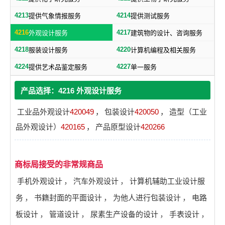
4213
4214
提供气象情报服务
提供测试服务
4216
4217
外观设计服务
建筑物的设计、咨询服务
4218
4220
服装设计服务
计算机编程及相关服务
4224
4227
提供艺术品鉴定服务
单一服务
产品选择：4216 外观设计服务
工业品外观设计
420049
，
包装设计
420050
，
造型（工业
品外观设计）
420165
，
产品原型设计
420266
商标局接受的非常规商品
手机外观设计
，
汽车外观设计
，
计算机辅助工业设计服
务
，
书籍封面的平面设计
，
为他人进行包装设计
，
电路
板设计
，
管道设计
，
尿素生产设备的设计
，
手表设计
，