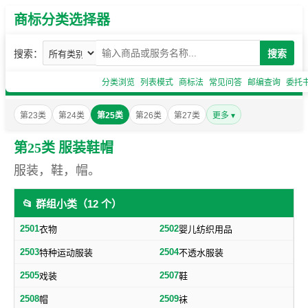
商标分类选择器
搜索：
搜索
分类浏览
列表模式
商标法
常见问答
邮编查询
委托
第23类
第24类
第25类
第26类
第27类
更多 ▾
第25类 服装鞋帽
服装，鞋，帽。
📂 群组小类（12 个）
2501
2502
衣物
婴儿纺织用品
2503
2504
特种运动服装
不透水服装
2505
2507
戏装
鞋
2508
2509
帽
袜