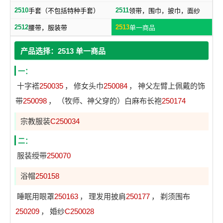
2510
2511
手套（不包括特种手套）
领带，围巾，披巾，面纱
2512
2513
腰带，服装带
单一商品
产品选择：2513 单一商品
一：
十字褡
250035
，
修女头巾
250084
，
神父左臂上佩戴的饰
带
250098
，
（牧师、神父穿的）白麻布长袍
250174
宗教服装
C250034
二：
服装绶带
250070
浴帽
250158
睡眠用眼罩
250163
，
理发用披肩
250177
，
剃须围布
250209
，
婚纱
C250028