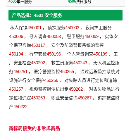
4505
4506
单一服务
法律服务
产品选择：4501 安全服务
私人保镖
450001
，
侦探服务
450003
，
夜间护卫服务
450006
，
寻人调查
450053
，
警卫服务
450099
，
实体安
全保卫咨询
450117
，
安全及防盗警报系统的监控
450194
，
行李安检
450196
，
个人背景调查
450199
，
工
厂安全检查
450202
，
救生员服务
450243
，
无人机监控服
务
450251
，
医疗警报监控
450255
，
通过远程监控系统对
设施进行安全保护
450256
，
对失踪人员进行定位和追踪
450257
，
视频监控摄像机出租
450262
，
对丢失物品进行
定位和追踪
450263
，
职业安全咨询
450267
，
追踪被盗财
产
450222
商标局接受的非常规商品