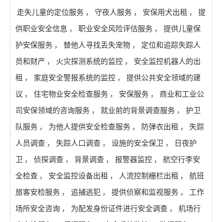
走失儿童的定位服务
，
守夜人服务
，
安保用犬出租
，
提
供职业安全信息
，
职业安全风险评估服务
，
提供儿童保
护安保服务
，
替他人寻找丢失宠物
，
定位和追踪失踪人
员和财产
，
火灾探测系统的监控
，
安全监控机器人的出
租
，
家庭安全警报系统的监控
，
提供公共安全领域的建
议
，
住宅物业安全检查服务
，
安保服务
，
商业和工业公
司安保领域的咨询服务
，
就业前的背景调查服务
，
护卫
队服务
，
为他人提供安全检查服务
，
防弹衣出租
，
失踪
人员调查
，
失踪人口调查
，
设施的安全保卫
，
日夜护
卫
，
侦探调查
，
背景调查
，
报警器监控
，
航空行李安
全检查
，
安全监控设备出租
，
人流控制栅栏出租
，
航班
旅客安检服务
，
追捕逃犯
，
提供侦察和监视服务
，
工作
场所安全咨询
，
为配发身份证件进行安全调查
，
机场行