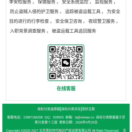
李安检服务
，
保镖服务
，
安全系统监控
，
监视服务
，
防止盗贼入侵的护卫服务
，
追踪被盗运载工具
，
为安全
目的进行的行李检查
，
安全保卫咨询
，
夜班警卫服务
，
入职背景调查服务
，
被盗运载工具追回服务
在线客服
|
|
商标分类选择器
商标分类浏览
思妙互联
客服电话：13987166208 QQ：928925 邮箱：bj@simiao.cn 商标分类数据基于尼
斯分类第十三版 更新日期：2026年4月20日
Copyright ©2020-2027 北京思妙时代知识产权运营有限公司 All Right Reserved. 京