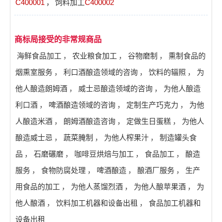
C400001
，
饲料加工
C400002
商标局接受的非常规商品
海鲜食品加工
，
农业粮食加工
，
谷物磨制
，
熏制食品的
烟熏室服务
，
利口酒酿造领域的咨询
，
饮料的辐照
，
为
他人酿造朗姆酒
，
威士忌酿造领域的咨询
，
为他人酿造
利口酒
，
啤酒酿造领域的咨询
，
定制生产巧克力
，
为他
人酿造米酒
，
朗姆酒酿造咨询
，
定做生日蛋糕
，
为他人
酿造威士忌
，
蔬菜腌制
，
为他人榨果汁
，
制造罐头食
品
，
石磨碾磨
，
咖啡豆烘焙与加工
，
食品加工
，
酿造
服务
，
食物防腐处理
，
啤酒酿造
，
酿酒厂服务
，
生产
用食品的加工
，
为他人蒸馏烈酒
，
为他人酿苹果酒
，
为
他人酿酒
，
饮料加工机器和设备出租
，
食品加工机器和
设备出租