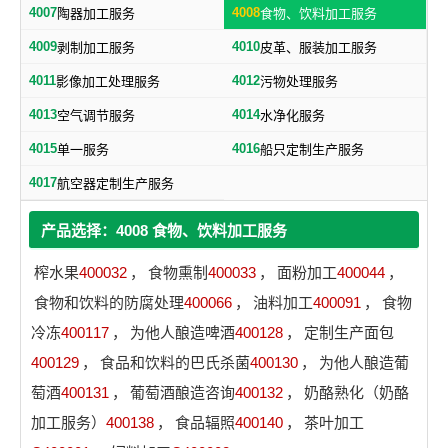
4007
4008
陶器加工服务
食物、饮料加工服务
4009
4010
剥制加工服务
皮革、服装加工服务
4011
4012
影像加工处理服务
污物处理服务
4013
4014
空气调节服务
水净化服务
4015
4016
单一服务
船只定制生产服务
4017
航空器定制生产服务
产品选择：4008 食物、饮料加工服务
榨水果
400032
，
食物熏制
400033
，
面粉加工
400044
，
食物和饮料的防腐处理
400066
，
油料加工
400091
，
食物
冷冻
400117
，
为他人酿造啤酒
400128
，
定制生产面包
400129
，
食品和饮料的巴氏杀菌
400130
，
为他人酿造葡
萄酒
400131
，
葡萄酒酿造咨询
400132
，
奶酪熟化（奶酪
加工服务）
400138
，
食品辐照
400140
，
茶叶加工