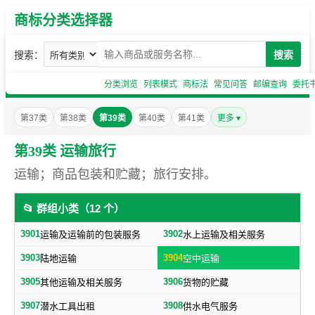
商标分类选择器
搜索：
搜索
分类浏览
列表模式
商标法
常见问答
邮编查询
委托
第37类
第38类
第39类
第40类
第41类
更多 ▾
第39类 运输旅行
运输；商品包装和贮藏；旅行安排。
📂 群组小类（12 个）
3901
3902
运输及运输前的包装服务
水上运输及相关服务
3903
3904
陆地运输
空中运输
3905
3906
其他运输及相关服务
货物的贮藏
3907
3908
潜水工具出租
供水电气服务