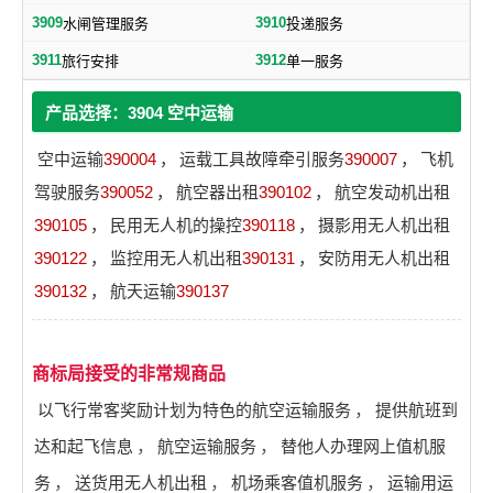
3909
3910
水闸管理服务
投递服务
3911
3912
旅行安排
单一服务
产品选择：3904 空中运输
空中运输
390004
，
运载工具故障牵引服务
390007
，
飞机
驾驶服务
390052
，
航空器出租
390102
，
航空发动机出租
390105
，
民用无人机的操控
390118
，
摄影用无人机出租
390122
，
监控用无人机出租
390131
，
安防用无人机出租
390132
，
航天运输
390137
商标局接受的非常规商品
以飞行常客奖励计划为特色的航空运输服务
，
提供航班到
达和起飞信息
，
航空运输服务
，
替他人办理网上值机服
务
，
送货用无人机出租
，
机场乘客值机服务
，
运输用运