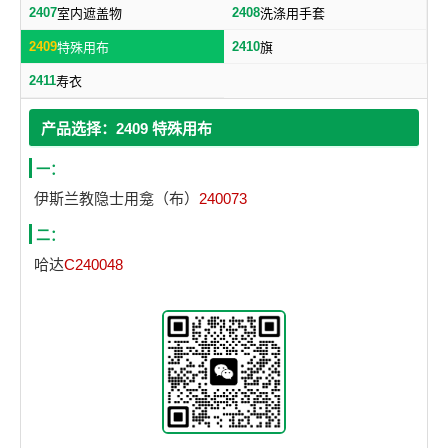
2407
2408
室内遮盖物
洗涤用手套
2409
2410
特殊用布
旗
2411
寿衣
产品选择：2409 特殊用布
一：
伊斯兰教隐士用龛（布）
240073
二：
哈达
C240048