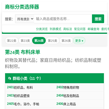
商标分类选择器
搜索：
搜索
分类浏览
列表模式
商标法
常见问答
邮编查询
委托
第22类
第23类
第24类
第25类
第26类
更多 ▾
第24类 布料床单
织物及其替代品；家庭日用纺织品；纺织品制或塑
料制帘。
📂 群组小类（11 个）
2401
2402
纺织品，布料
特殊用织物
2403
2404
纺织品壁挂
毡及毡制品
2405
2406
毛巾，浴巾，手帕
床上用品