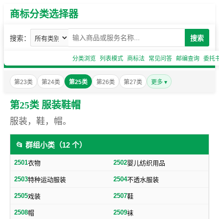
商标分类选择器
搜索：
搜索
分类浏览
列表模式
商标法
常见问答
邮编查询
委托
第23类
第24类
第25类
第26类
第27类
更多 ▾
第25类 服装鞋帽
服装，鞋，帽。
📂 群组小类（12 个）
2501
2502
衣物
婴儿纺织用品
2503
2504
特种运动服装
不透水服装
2505
2507
戏装
鞋
2508
2509
帽
袜