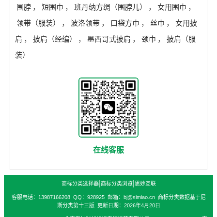
围脖
，
短围巾
，
班丹纳方绸（围脖儿）
，
女用围巾
，
领带（服装）
，
波洛领带
，
口袋方巾
，
丝巾
，
女用披
肩
，
披肩（经编）
，
墨西哥式披肩
，
颈巾
，
披肩（服
装）
在线客服
|
|
商标分类选择器
商标分类浏览
思妙互联
客服电话：13987166208 QQ：928925 邮箱：bj@simiao.cn 商标分类数据基于尼
斯分类第十三版 更新日期：2026年4月20日