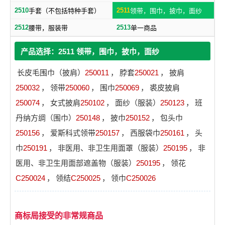
2510
2511
手套（不包括特种手套）
领带，围巾，披巾，面纱
2512
2513
腰带，服装带
单一商品
产品选择：2511 领带，围巾，披巾，面纱
长皮毛围巾（披肩）
250011
，
脖套
250021
，
披肩
250032
，
领带
250060
，
围巾
250069
，
裘皮披肩
250074
，
女式披肩
250102
，
面纱（服装）
250123
，
班
丹纳方绸（围巾）
250148
，
披巾
250152
，
包头巾
250156
，
爱斯科式领带
250157
，
西服袋巾
250161
，
头
巾
250191
，
非医用、非卫生用面罩（服装）
250195
，
非
医用、非卫生用面部遮盖物（服装）
250195
，
领花
C250024
，
领结
C250025
，
领巾
C250026
商标局接受的非常规商品