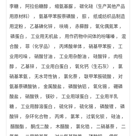
李糖
，
阿拉伯糖醇
，
缩氨基脲
，
碳化硅（生产其他产品
用原材料）
，
氨基甲苯胺萘磺酸
，
腙
，
纸或纺织品制造
用淀粉
，
乙基碘化锌
，
呋喃
，
赤藓醇
，
氧化偶氮苯
，
磷蛋白
，
工业用无机盐
，
用作药物中间体的吩噻嗪
，
混
合酸
，
菲（化学品）
，
丙烯酸单体
，
硝基甲苯胺
，
工
业用吲哚
，
硝酸甘油
，
工业用杂酚油
，
硅酸锌
，
肉桂
醇
，
乙基锌
，
工业用白蛋白
，
氧化钙（生石灰）
，
氯
硝基苯氨
，
无水苛性钠
，
氯化萘
，
联甲苯胺硫酸
，
对
氨基萘磺酸钠
，
金属酸盐
，
磷酸钠铝
，
氧化锡
，
硼磷
酸盐
，
硝酸铁
，
镁砂
，
工业用球蛋白
，
工业用半乳
糖
，
工业用醇溶蛋白
，
硫化锌
，
硫化锡
，
磷酸锂
，
磷
酸锌
，
杂环化合物
，
丙烯
，
氯苯
，
过氧化钡
，
硅油
，
醋酸酯
，
酮戊二酸
，
木醋酸
，
氯化锆
，
二硝基萘
，
二