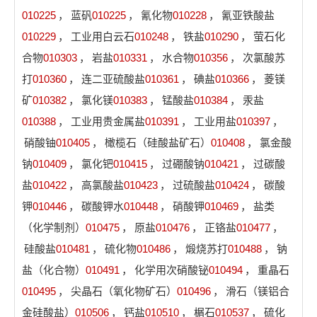
010225
，
蓝矾
010225
，
氰化物
010228
，
氰亚铁酸盐
010229
，
工业用白云石
010248
，
铁盐
010290
，
萤石化
合物
010303
，
岩盐
010331
，
水合物
010356
，
次氯酸苏
打
010360
，
连二亚硫酸盐
010361
，
碘盐
010366
，
菱镁
矿
010382
，
氯化镁
010383
，
锰酸盐
010384
，
汞盐
010388
，
工业用贵金属盐
010391
，
工业用盐
010397
，
硝酸铀
010405
，
橄榄石（硅酸盐矿石）
010408
，
氯金酸
钠
010409
，
氯化钯
010415
，
过硼酸钠
010421
，
过碳酸
盐
010422
，
高氯酸盐
010423
，
过硫酸盐
010424
，
碳酸
钾
010446
，
碳酸钾水
010448
，
硝酸钾
010469
，
盐类
（化学制剂）
010475
，
原盐
010476
，
正铬盐
010477
，
硅酸盐
010481
，
硫化物
010486
，
煅烧苏打
010488
，
钠
盐（化合物）
010491
，
化学用次硝酸铋
010494
，
重晶石
010495
，
尖晶石（氧化物矿石）
010496
，
滑石（镁铝合
金硅酸盐）
010506
，
钙盐
010510
，
榍石
010537
，
硫化