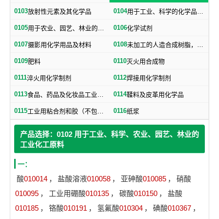
0103
0104
放射性元素及其化学品
用于工业、科学的化学品、化学制剂，不属于其他类别的产品用的化学制品
0105
0106
用于农业、园艺、林业的化学品、化学制剂
化学试剂
0107
0108
摄影用化学用品及材料
未加工的人造合成树脂，未加工塑料物质（不包括未加工的天然树脂）
0109
0110
肥料
灭火用合成物
0111
0112
淬火用化学制剂
焊接用化学制剂
0113
0114
食品、药品及化妆品工业用化学品（不包括食品用防腐盐）
鞣料及皮革用化学品
0115
0116
工业用粘合剂和胶（不包括纸用粘合剂）
纸浆
产品选择：0102 用于工业、科学、农业、园艺、林业的
工业化工原料
一：
酸
010014
，
盐酸溶液
010058
，
亚砷酸
010085
，
硝酸
010095
，
工业用硼酸
010135
，
碳酸
010150
，
盐酸
010185
，
铬酸
010191
，
氢氟酸
010304
，
碘酸
010367
，