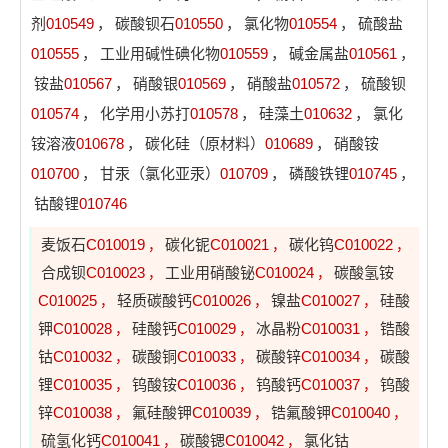
剂
010549
，
碳酸钡石
010550
，
氯化物
010554
，
硫酸盐
010555
，
工业用碱性碘化物
010559
，
碱金属盐
010561
，
铵盐
010567
，
硝酸银
010569
，
硝酸盐
010572
，
硫酸钡
010574
，
化学用小苏打
010578
，
硅藻土
010632
，
氯化
铵溶液
010678
，
碳化硅（原材料）
010689
，
硝酸铵
010700
，
甘汞（氯化亚汞）
010709
，
磷酸铁锂
010745
，
钴酸锂
010746
麦饭石
C010019
碳化铌
C010021
碳化钨
C010022
，
，
，
合成钡
C010023
工业用硝酸铋
C010024
碳酸氢铵
，
，
C010025
轻质碳酸钙
C010026
镍盐
C010027
硅酸
，
，
，
钾
C010028
硅酸钙
C010029
冰晶粉
C010031
锆酸
，
，
，
钴
C010032
碳酸铜
C010033
碳酸锌
C010034
碳酸
，
，
，
锂
C010035
钨酸铵
C010036
钨酸钙
C010037
钨酸
，
，
，
锌
C010038
氟硅酸钾
C010039
锆氟酸钾
C010040
，
，
，
硫氢化钙
C010041
碳酸锶
C010042
氯化钴
，
，