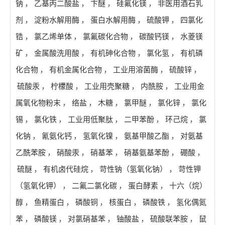
钠
，
乙基丙二酸盐
，
卞醚
，
硅氟化镁
，
非医用酒石乳
剂
，
淀粉水解用酶
，
蛋白水解用酶
，
硫酸钾
，
四氯化
锆
，
氯乙烯单体
，
氯氟碳化合物
，
碳酸钙镁
，
水菱镁
矿
，
金属酸洗用酸
，
有机砷化合物
，
氯化氢
，
有机磷
化合物
，
有机金属化合物
，
工业用溶菌酶
，
硫酸锌
，
硫酸汞
，
柠檬酸
，
工业用壳聚糖
，
内酰胺
，
工业用金
属氧化物粉末
，
络盐
，
木糖
，
氯甲醚
，
氯化锌
，
氯化
锡
，
氯化铁
，
工业用低聚肽
，
二甲苯酚
，
环己烷
，
氯
化钠
，
氰氨化钙
，
氢氧化镍
，
氨基甲酸乙酯
，
对氨基
乙酰苯胺
，
硝酸汞
，
硝基苯
，
硝基氨基苯酚
，
硼酸
，
硫醚
，
有机卤代硅烷
，
苛性钠（氢氧化钠）
，
苛性钾
（氢氧化钾）
，
二氟二氯化碳
，
蛋白酵素
，
十六（烷）
醇
，
鱼精蛋白
，
磷酸铜
，
核蛋白
，
磷酸铁
，
氢化偶氮
苯
，
磷酸镁
，
对氯硝基苯
，
铀酸盐
，
硫酸联苯胺
，
鼠