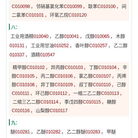
C010098
邻硝基氯化苯
C010099
联苯
C010100
间
，
，
，
二氯苯
C010101
环氧乙烷
C010120
，
八：
工业用酒精
010040
，
乙醇
010041
，
戊醇
010065
，
木醇
010131
，
工业用甘油
010252
，
香叶醇
C010257
，
乙二醇
010337
，
酒精
010547
精甲醇
C010102
异丙醇
C010103
丁醇
C010104
辛
，
，
，
醇
C010105
丙二醇
C010106
氯乙醇
C010107
丙烯
，
，
，
醇
C010108
异丁醇
C010109
叔丁醇
C010110
己醇
，
，
，
C010111
环己醇
C010112
一缩二乙二醇
C010113
，
，
，
二缩三乙二醇
C010114
季戊四醇
C010115
糖醇
，
，
C010116
山梨醇
C010117
，
九：
醚
010281
，
乙醚
010282
，
乙二醇醚
010283
，
甲醚