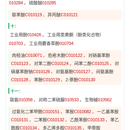
010284
，
硫酸醚
010285
联苯醚
C010119
异丙醚
C010121
，
十：
工业用酚
010426
，
工业用类黄酮（酚类化合物）
010703
，
工业用麝香草酚
010704
肉桂油
C010071
愈疮木酚
C010122
对硝基苯酚
，
，
C010123
对苯二酚
C010124
间苯二酚
C010125
对
，
，
，
硝基苯酚钠
C010126
对氨基酚
C010127
间氨基酚
，
，
C010128
苯酚
C010129
2-萘酚
C010130
，
，
十一：
联氨
010358
，
对称二苯硫脲
010533
，
生物碱
010562
过氧化二苯甲酰
C010151
苯胺
C010082
一乙基苯胺
，
，
C010131
二苯胺
C010132
乙酰苯胺
C010133
苯乙
，
，
，
酰胺
C010134
多乙烯多胺
C010135
甲萘胺
，
，