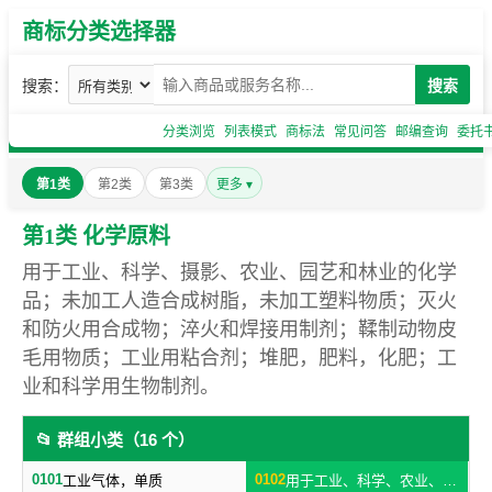
商标分类选择器
搜索：
搜索
分类浏览
列表模式
商标法
常见问答
邮编查询
委托
第1类
第2类
第3类
更多 ▾
第1类 化学原料
用于工业、科学、摄影、农业、园艺和林业的化学
品；未加工人造合成树脂，未加工塑料物质；灭火
和防火用合成物；淬火和焊接用制剂；鞣制动物皮
毛用物质；工业用粘合剂；堆肥，肥料，化肥；工
业和科学用生物制剂。
📂 群组小类（16 个）
0101
0102
工业气体，单质
用于工业、科学、农业、园艺、林业的工业化工原料