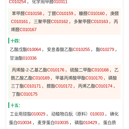
C010254
，
化学用甲醛
010311
苯甲醛
C010158
丁醛
C010159
糠醛
C010160
庚醛
，
，
，
C010161
三聚甲醛
C010162
多聚甲醛
C010163
丙
，
，
，
烯醛
C010167
十四：
乙酸戊酯
010064
，
安息香酸乙酯
C010255
，
酯
010279
，
甘油酯
010336
丙烯酸-2-乙基乙酯
C010176
硫酸二甲酯
C010168
乙
，
，
酰乙酸乙酯
C010169
甲基丙烯酸甲酯
C010170
磷酸
，
，
三丁酯
C010171
醛酯
C010172
丙烯乙酯
C010174
，
，
，
丁酯
C010175
十五：
工业用琼脂
010029
，
动植物白朊（原料）
010033
，
碘化
蛋白
010034
，
麦芽蛋白
010035
，
磷脂
010429
，
蛋白质