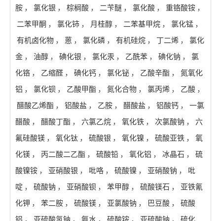
胺
，
氯化银
，
棕榈酸
，
二苄醚
，
氯化酸
，
重铬酸铵
，
二苯甲酮
，
氯化铈
，
月桂醇
，
二苯基甲烷
，
氯化锰
，
有机卤化物
，
蒽
，
氯化磷
，
有机硅烷
，
丁二烯
，
氯化
金
，
油醇
，
碘化银
，
氯化汞
，
乙酰苯
，
碘化钠
，
氯
化铬
，
乙缩醛
，
碘化钙
，
氯化铋
，
乙酸辛酯
，
氮氧化
铝
，
氯化钡
，
乙酸甲酯
，
氮化合物
，
氯丙烯
，
乙酸
，
醋酸乙烯酯
，
铝酸盐
，
乙胺
，
醋酸盐
，
铝酸钙
，
一氯
醋酸
，
醋酸丁酯
，
六氯乙烷
，
氧化铁
，
次氯酸钠
，
六
氟硅酸镁
，
氧化钛
，
硫酸银
，
氧化镍
，
硫酸亚铁
，
氧
化镁
，
丙二酸二乙酯
，
硫酸铅
，
氧化铝
，
冰晶石
，
硫
酸镍铵
，
亚硝酸银
，
吡咯
，
硫酸镍
，
亚硝酸钠
，
吡
啶
，
硫酸钠
，
亚硝酸钡
，
苯甲醇
，
硫酸镁石
，
亚铁氰
化钾
，
苯二胺
，
硫酸镁
，
亚氯酸钠
，
巴豆酸
，
硫酸
铝
，
亚硫酸氢钠
，
氨水
，
硫酸铵
，
亚硫酸钠
，
硫化