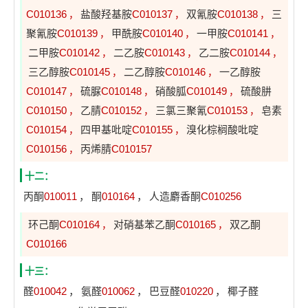
C010136
盐酸羟基胺
C010137
双氰胺
C010138
三
，
，
，
聚氰胺
C010139
甲酰胺
C010140
一甲胺
C010141
，
，
，
二甲胺
C010142
二乙胺
C010143
乙二胺
C010144
，
，
，
三乙醇胺
C010145
二乙醇胺
C010146
一乙醇胺
，
，
C010147
硫脲
C010148
硝酸胍
C010149
硫酸肼
，
，
，
C010150
乙腈
C010152
三氯三聚氰
C010153
皂素
，
，
，
C010154
四甲基吡啶
C010155
溴化棕榈酸吡啶
，
，
C010156
丙烯腈
C010157
，
十二：
丙酮
010011
，
酮
010164
，
人造麝香酮
C010256
环己酮
C010164
对硝基苯乙酮
C010165
双乙酮
，
，
C010166
十三：
醛
010042
，
氨醛
010062
，
巴豆醛
010220
，
椰子醛