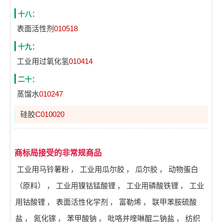
十八：
表面活性剂
010518
十九：
工业用过氧化氢
010414
二十：
蒸馏水
010247
硅胶
C010020
商标局接受的非常规商品
工业用马铃薯粉
，
工业用瓜尔胶
，
瓜尔胶
，
动物蛋白
（原料）
，
工业用镍钴锰酸锂
，
工业用磷酸铁锂
，
工业
用钴酸锂
，
表面活性化学剂
，
富勒烯
，
联甲苯胺硫酸
盐
，
氮化镓
，
苯甲酸钠
，
吡咯并喹啉醌二钠盐
，
纺织