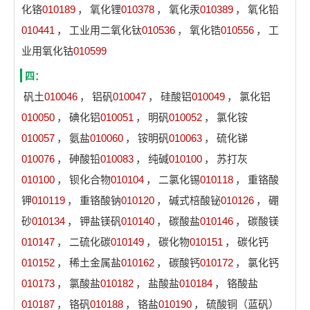
化铬
010189
，
氧化锂
010378
，
氧化汞
010389
，
氧化铅
010441
，
工业用二氧化钛
010536
，
氧化锆
010556
，
工
业用氧化钴
010599
四：
矾土
010046
，
铝矾
010047
，
硅酸铝
010049
，
氯化铝
010050
，
碘化铝
010051
，
明矾
010052
，
氯化铵
010057
，
氨盐
010060
，
铵明矾
010063
，
硫化锑
010076
，
砷酸铅
010083
，
纯碱
010100
，
苏打灰
010100
，
钡化合物
010104
，
二氯化锡
010118
，
重铬酸
钾
010119
，
重铬酸钠
010120
，
碱式棓酸铋
010126
，
硼
砂
010134
，
钾盐镁矾
010140
，
碳酸盐
010146
，
碳酸镁
010147
，
二硫化碳
010149
，
碳化物
010151
，
碳化钙
010152
，
稀土金属盐
010162
，
碳酸钙
010172
，
氯化钙
010173
，
氯酸盐
010182
，
盐酸盐
010184
，
铬酸盐
010187
，
铬矾
010188
，
铬盐
010190
，
硫酸铜（蓝矾）