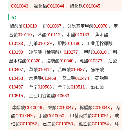
C010043
氯化镉
C010044
硫化铁
C010045
，
，
五：
醋酸酐
010010
，
酐
010067
，
邻氨基苯甲酸
010070
，
苯
基酸
010110
，
苯酸
010112
，
木醋
010133
，
焦木酸
010133
，
儿茶
010139
，
胆酸
010186
，
工业用柠檬酸
010199
，
冰醋酸（稀醋酸）
010277
，
甲酸
010310
，
制
墨用棓酸
010320
，
脂肪酸
010340
，
乳酸
010373
，
油酸
010407
，
草酸
010412
，
苦味酸
010437
，
焦棓酸
010453
，
水杨酸
010468
，
癸二酸
010474
，
硬脂酸
010497
，
单宁
010508
，
单宁酸
010511
，
酒石酸
010515
，
工业用谷氨酸
010683
冰醋酸
C010046
蚁酸
C010047
稀醋酸
C010048
丙
，
，
，
酸
C010049
丁酸
C010050
甲基丙烯酸
C010051
琥
，
，
，
珀酸
C010052
己二酸
C010053
氯乙酸
C010054
环
，
，
，