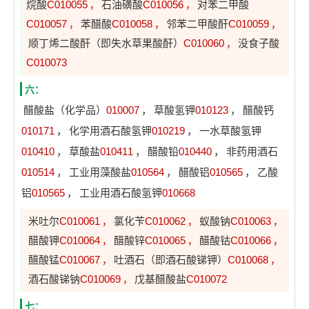
烷酸
C010055
石油磺酸
C010056
对苯二甲酸
，
，
C010057
苯醋酸
C010058
邻苯二甲酸酐
C010059
，
，
，
顺丁烯二酸酐（即失水草果酸酐）
C010060
没食子酸
，
C010073
六：
醋酸盐（化学品）
010007
，
草酸氢钾
010123
，
醋酸钙
010171
，
化学用酒石酸氢钾
010219
，
一水草酸氢钾
010410
，
草酸盐
010411
，
醋酸铅
010440
，
非药用酒石
010514
，
工业用藻酸盐
010564
，
醋酸铝
010565
，
乙酸
铝
010565
，
工业用酒石酸氢钾
010668
米吐尔
C010061
氯化苄
C010062
蚁酸钠
C010063
，
，
，
醋酸钾
C010064
醋酸锌
C010065
醋酸钴
C010066
，
，
，
醋酸锰
C010067
吐酒石（即酒石酸锑钾）
C010068
，
，
酒石酸锑钠
C010069
戊基醋酸盐
C010072
，
七：