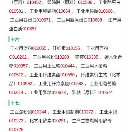
（原料）
010452
，
卵磷脂（原料）
010588
，
工业酪蛋白
010591
，
工业用卵磷脂
010664
，
工业用果胶
010666
，
工业用谷蛋白
010671
，
工业用胶原蛋白
010688
，
生产用
蛋白质
010697
十六：
工业用淀粉
010055
，
纤维素
010155
，
工业用面粉
C010262
，
工业用谷粉
010289
，
糖苷
010335
，
碳水化合
物
010357
，
工业用土豆粉
010444
，
工业用木薯粉
010512
，
工业用纤维素酯
010590
，
纤维素衍生物（化学
品）
010592
，
工业用纤维素醚
010593
，
工业用葡萄糖
010614
，
工业用乳糖
010673
，
乳糖（原料）
010674
十七：
工业淀粉酶
010244
，
工业用酶制剂
010272
，
工业用酶
010273
，
化学用酵素
010291
，
生产生物燃料用酵母
010725