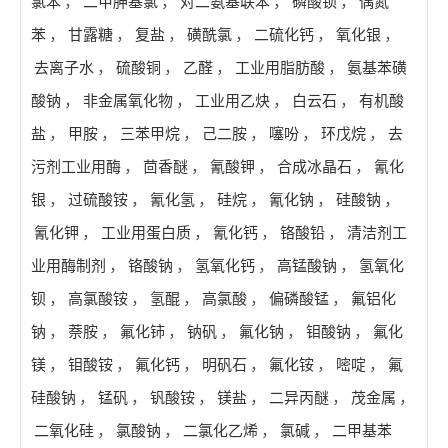
氯苯
，
二甲胂基氯
，
对二氨基联苯
，
磷酸钡
，
偶氮
苯
，
甘露糖
，
复盐
，
磺酰氯
，
二硫化钙
，
氧化银
，
去离子水
，
硫酸铜
，
乙醛
，
工业用脂肪酸
，
氨基苯磺
酸钠
，
非金属氧化物
，
工业用乙炔
，
白云石
，
有机酸
盐
，
甲胺
，
三苯甲烷
，
己二胺
，
噻吩
，
环戊烷
，
去
污剂工业用酶
，
茴香醚
，
氰酸钾
，
合成冰晶石
，
氰化
银
，
过硫酸铵
，
氰化氢
，
硅烷
，
氰化钠
，
硅酸钠
，
氰化钾
，
工业用蛋白质
，
氰化钙
，
铬酸铅
，
清洁剂工
业用酶制剂
，
铬酸钠
，
氢氧化钙
，
高锰酸钠
，
氢氧化
钡
，
高氯酸铵
，
氢醌
，
高氯酸
，
偏磷酸锰
，
氟铝化
钠
，
萘胺
，
氟化铈
，
钠矾
，
氟化钠
，
钼酸钠
，
氟化
镁
，
钼酸铵
，
氟化钙
，
明矾石
，
氟化铵
，
嘧啶
，
氟
硅酸钠
，
锰矾
，
钒酸铵
，
镁盐
，
二异丙醚
，
茂金属
，
二氧化硅
，
氯酸钠
，
二氯化乙烯
，
氯碱
，
二甲基苯