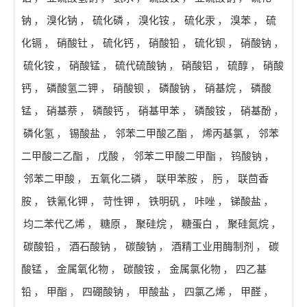
钠
，
溴化钠
，
硫化磷
，
溴化铵
，
硫化汞
，
溴苯
，
硫
化镉
，
硝酸钍
，
硫化钙
，
硝酸铅
，
硫化钡
，
硝酸钠
，
硫化铵
，
硝酸锰
，
硫代硫酸钠
，
硝酸铝
，
硫醇
，
硝酸
钙
，
磷酸氢二钾
，
硝酸钡
，
磷酸钠
，
硝基烷
，
磷酸
锰
，
硝基萘
，
磷酸钙
，
硝基甲苯
，
磷酸铵
，
硝基酚
，
磷化氢
，
锡酸盐
，
邻苯二甲酸乙酯
，
烯丙基氯
，
邻苯
二甲酸二乙酯
，
戊酸
，
邻苯二甲酸二甲酯
，
钨酸钠
，
邻苯二甲酸
，
五氧化二磷
，
联甲苯胺
，
肟
，
联茴香
胺
，
铁氰化钾
，
苛性钾
，
铁明矾
，
咔唑
，
锑酸盐
，
均二苯代乙烯
，
糖原
，
聚硅烷
，
糖蛋白
，
聚硅氮烷
，
碳酸铅
，
酒石酸钠
，
碳酸钠
，
酒精工业用酶制剂
，
碳
酸锰
，
金属氧化物
，
碳酸铵
，
金属氯化物
，
四乙基
铅
，
甲酯
，
四硼酸钠
，
甲酸盐
，
四氯乙烯
，
甲醛
，