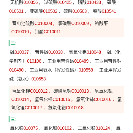
无机酸
010396
，
过硫酸
010425
，
磷酸
010433
，
磺酸
010501
，
亚硫酸
010502
，
硫酸
010503
，
钨酸
010541
蓄电池硫酸
C010008
氯磺酸
C010009
铬酸酐
，
，
C010010
钼酸
C010011
，
二：
碱
010037
，
苛性碱
010038
，
氢氧化铝
010048
，
碱（化
学制剂）
010106
，
工业用苛性碱
010489
，
工业用苛性钠
010490
，
工业用氨水（挥发性碱）
010558
，
工业用挥发
碱（氨水）
010558
氢氧化钾
C010012
碳酸氢钠
C010013
氢氧化锶
，
，
C010014
氢氧化镁
C010015
氢氧化铈
C010016
氢
，
，
，
氧化锂
C010017
氢氧化镨
C010018
，
三：
氧化锑
010075
，
氧化钡
010102
，
二氧化锰
010124
，
氧