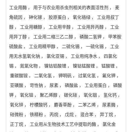
工业用酶
，
用于与农业用杀虫剂相关的表面活性剂
，
麦
角硫因
，
砷化镓
，
胶原蛋白
，
氧化铬绿
，
工业用叔丁
醇
，
工业用糖醇
，
工业用辛醇
，
工业用异丙醇
，
工业
用异丁醇
，
工业用二缩三乙二醇
，
磷酸二氢钾
，
甲苯胺
硫酸盐
，
工业用精甲醇
，
二硫化锡
，
一硫化锡
，
工业
用无水氢氧化钠
，
氯化亚锡
，
工业用纯净水
，
四氯化
锡
，
氮氧化物
，
镍钴铝酸锂
，
镍钴锰酸锂
，
锰酸锂
，
重碳酸铵
，
二氧化氢
，
钾明矾
，
过氧化氢
，
氟化钾
，
亚磺酸
，
苛性钠
，
尿素
，
磷酸盐
，
工业用蛋白
，
磷酸
钾
，
氧化钼
，
聚乙烯醇
，
碳化硅
，
氧化铟
，
氢化钙
，
氧化锌
，
柠檬酸钙
，
麝香草酚
，
二苯乙烯
，
尿素酶
，
硅微粉
，
铁精粉
，
丙烷
，
戊烷
，
混合苯
，
异丁烷
，
正丁烷
，
工业用从生物技术工艺中提取的酶
，
氯化金