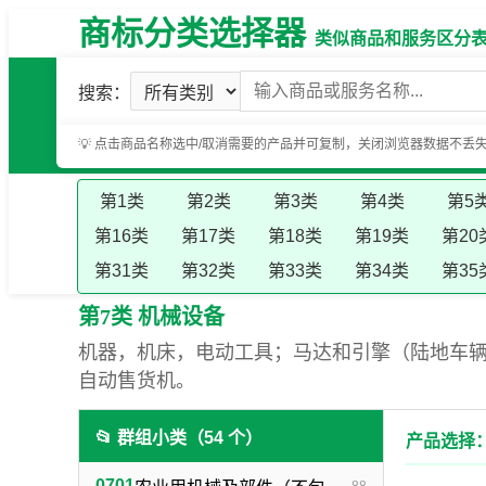
商标分类选择器
类似商品和服务区分表（基
搜索：
💡 点击商品名称选中/取消需要的产品并可复制，关闭浏览器数据不丢
第1类
第2类
第3类
第4类
第5
第16类
第17类
第18类
第19类
第20
第31类
第32类
第33类
第34类
第35
第7类 机械设备
机器，机床，电动工具；马达和引擎（陆地车
自动售货机。
📂 群组小类（54 个）
产品选择：
0701