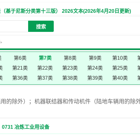
于尼斯分类第十三版） 2026文本(2026年4月20日更新)
搜索
失。
类
第6类
第7类
第8类
第9类
第10类
类
第21类
第22类
第23类
第24类
第25类
类
第36类
第37类
第38类
第39类
第40类
辆用的除外）；机器联结器和传动机件（陆地车辆用的除
0731 冶炼工业用设备