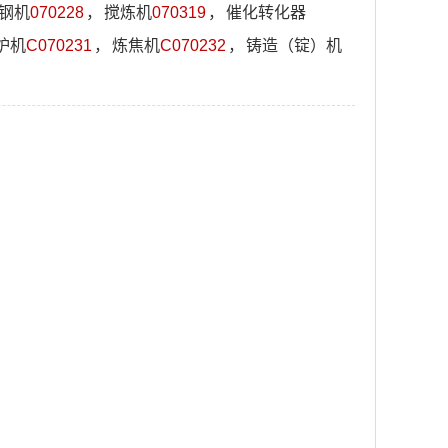
钢机
070228
，
搅炼机
070319
，
催化转化器
炉机
C070231
，
炼焦机
C070232
，
铸造（锭）机