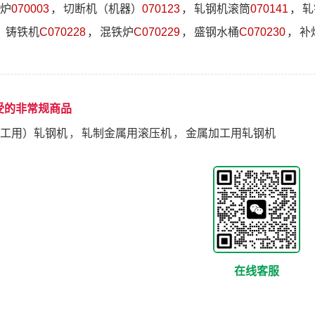
炉
070003
，
切断机（机器）
070123
，
轧钢机滚筒
070141
，
轧
，
铸铁机
C070228
，
混铁炉
C070229
，
盛钢水桶
C070230
，
补
受的非常规商品
工用）轧钢机
，
轧制金属用滚压机
，
金属加工用轧钢机
在线客服