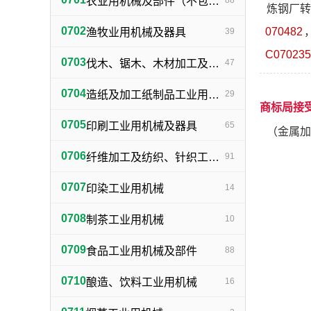
农业用机械及部件（不包括小农具）
88
炼钢厂转
0702
070482
渔牧业用机械及器具
39
C070235
0703
伐木、锯木、木材加工及火柴生产用机械及器具
47
0704
造纸及加工纸制品工业用机械及器具
29
商标局接
0705
印刷工业用机械及器具
65
（金属加
0706
纤维加工及纺织、针织工业用机械及部件
91
0707
印染工业用机械
14
0708
制茶工业用机械
10
0709
食品工业用机械及部件
88
0710
酿造、饮料工业用机械
16