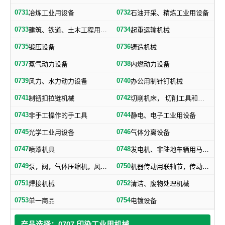
0731
0732
冶炼工业用设备
石油开采、精炼工业用设备
0733
0734
建筑、铁道、土木工程用机械
起重运输机械
0735
0736
锻压设备
铸造机械
0737
0738
蒸气动力设备
内燃动力设备
0739
0740
风力、水力动力设备
办公用制针钉机械
0741
0742
制钮扣拉链机械
切削机床， 切削工具和其他金属加工机械
0743
0744
非手工操作的手工具
静电、电子工业用设备
0745
0746
光学工业用设备
气体分离设备
0747
0748
喷漆机具
发电机、非陆地车辆用马达和引擎及其零部件
0749
0750
泵，阀，气体压缩机，风机，，液压元件，气动元件
机器传动用联轴节，传动带及其他机器零部件
0751
0752
焊接机械
清洁、废物处理机械
0753
0754
单一商品
电镀设备
产品选择：0707 印染工业用机械