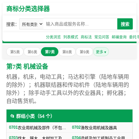
商标分类选择器
搜索：
搜索
分类浏览
列表模式
商标法
常见问答
邮编查询
委托
第5类
第6类
第7类
第8类
第9类
更多 ▾
第7类 机械设备
机器，机床，电动工具；马达和引擎（陆地车辆用
的除外）；机器联结器和传动机件（陆地车辆用的
除外）；除手动手工具以外的农业器具；孵化器；
自动售货机。
📂 群组小类（54 个）
0701
0702
农业用机械及部件（不包括小农具）
渔牧业用机械及器具
0703
0704
伐木、锯木、木材加工及火柴生产用机械及器具
造纸及加工纸制品工业用机械及器具