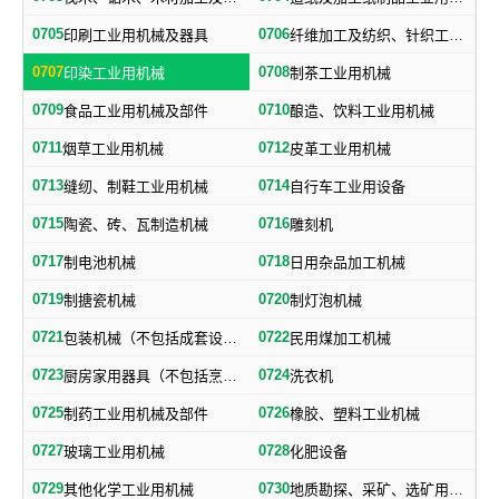
0705
0706
印刷工业用机械及器具
纤维加工及纺织、针织工业用机械及部件
0707
0708
印染工业用机械
制茶工业用机械
0709
0710
食品工业用机械及部件
酿造、饮料工业用机械
0711
0712
烟草工业用机械
皮革工业用机械
0713
0714
缝纫、制鞋工业用机械
自行车工业用设备
0715
0716
陶瓷、砖、瓦制造机械
雕刻机
0717
0718
制电池机械
日用杂品加工机械
0719
0720
制搪瓷机械
制灯泡机械
0721
0722
包装机械（不包括成套设备专用包装机械）
民用煤加工机械
0723
0724
厨房家用器具（不包括烹调、电气加热设备及厨房手工具）
洗衣机
0725
0726
制药工业用机械及部件
橡胶、塑料工业机械
0727
0728
玻璃工业用机械
化肥设备
0729
0730
其他化学工业用机械
地质勘探、采矿、选矿用机械