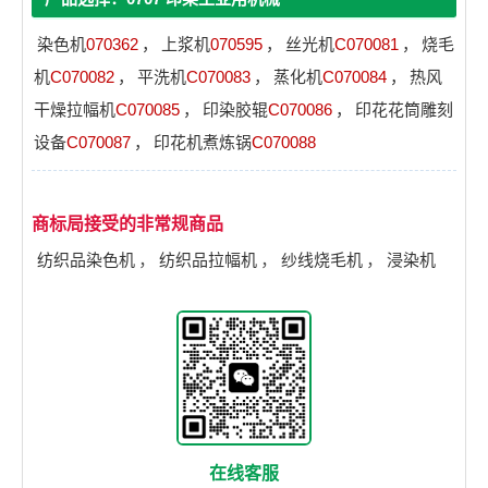
染色机
070362
，
上浆机
070595
，
丝光机
C070081
，
烧毛
机
C070082
，
平洗机
C070083
，
蒸化机
C070084
，
热风
干燥拉幅机
C070085
，
印染胶辊
C070086
，
印花花筒雕刻
设备
C070087
，
印花机煮炼锅
C070088
商标局接受的非常规商品
纺织品染色机
，
纺织品拉幅机
，
纱线烧毛机
，
浸染机
在线客服