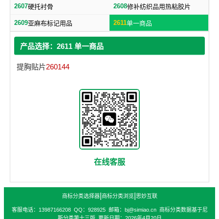
2607
2608
硬托衬骨
修补纺织品用热粘胶片
2609
2611
亚麻布标记用品
单一商品
产品选择：2611 单一商品
提胸贴片
260144
在线客服
|
|
商标分类选择器
商标分类浏览
思妙互联
客服电话：13987166208 QQ：928925 邮箱：bj@simiao.cn 商标分类数据基于尼
斯分类第十三版 更新日期：2026年4月20日