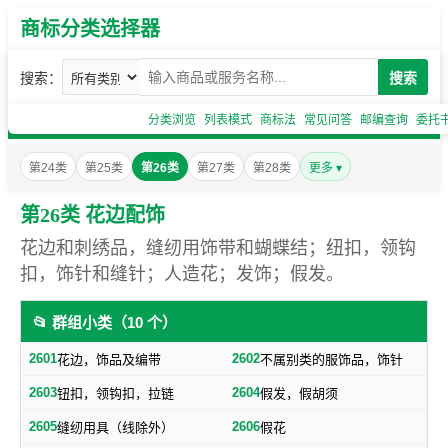
商标分类选择器
搜索：
搜索
分类浏览
列表模式
商标法
常见问答
邮编查询
委托
第24类
第25类
第26类
第27类
第28类
更多 ▾
第26类 花边配饰
花边和刺绣品，缝纫用饰带和蝴蝶结；纽扣，领钩
扣，饰针和缝针；人造花；发饰；假发。
📂 群组小类（10 个）
2601
2602
花边，饰品及编带
不属别类的服饰品，饰针
2603
2604
钮扣，领钩扣，拉链
假发，假胡须
2605
2606
缝纫用具（线除外）
假花