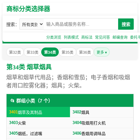
商标分类选择器
搜索：
搜索
分类浏览
列表模式
商标法
常见问答
邮编查询
委托
第32类
第33类
第34类
第35类
第36类
更多 ▾
第34类 烟草烟具
烟草和烟草代用品；香烟和雪茄；电子香烟和吸烟
者用口腔雾化器；烟具；火柴。
📂 群组小类（7 个）
3401
3402
烟草及其制品
烟具
3403
3404
火柴
吸烟用打火机
3405
3406
烟纸，过滤嘴
香烟用调味品