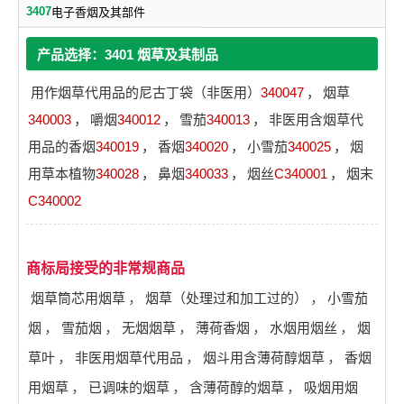
3407
电子香烟及其部件
产品选择：3401 烟草及其制品
用作烟草代用品的尼古丁袋（非医用）
340047
，
烟草
340003
，
嚼烟
340012
，
雪茄
340013
，
非医用含烟草代
用品的香烟
340019
，
香烟
340020
，
小雪茄
340025
，
烟
用草本植物
340028
，
鼻烟
340033
，
烟丝
C340001
，
烟末
C340002
商标局接受的非常规商品
烟草筒芯用烟草
，
烟草（处理过和加工过的）
，
小雪茄
烟
，
雪茄烟
，
无烟烟草
，
薄荷香烟
，
水烟用烟丝
，
烟
草叶
，
非医用烟草代用品
，
烟斗用含薄荷醇烟草
，
香烟
用烟草
，
已调味的烟草
，
含薄荷醇的烟草
，
吸烟用烟