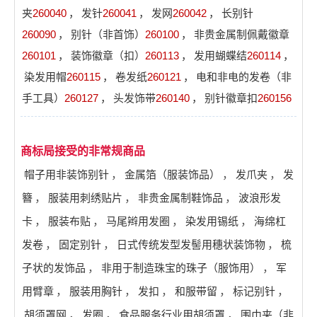
夹
260040
，
发针
260041
，
发网
260042
，
长别针
260090
，
别针（非首饰）
260100
，
非贵金属制佩戴徽章
260101
，
装饰徽章（扣）
260113
，
发用蝴蝶结
260114
，
染发用帽
260115
，
卷发纸
260121
，
电和非电的发卷（非
手工具）
260127
，
头发饰带
260140
，
别针徽章扣
260156
商标局接受的非常规商品
帽子用非装饰别针
，
金属箔（服装饰品）
，
发爪夹
，
发
簪
，
服装用刺绣贴片
，
非贵金属制鞋饰品
，
波浪形发
卡
，
服装布贴
，
马尾辫用发圈
，
染发用锡纸
，
海绵杠
发卷
，
固定别针
，
日式传统发型发髻用穗状装饰物
，
梳
子状的发饰品
，
非用于制造珠宝的珠子（服饰用）
，
军
用臂章
，
服装用胸针
，
发扣
，
和服带留
，
标记别针
，
胡须罩网
，
发圈
，
食品服务行业用胡须罩
，
围巾夹（非