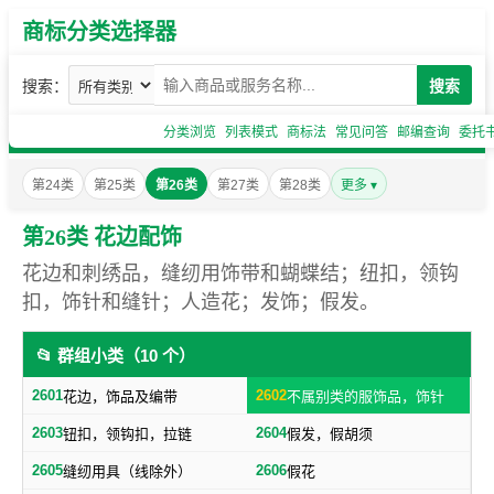
商标分类选择器
搜索：
搜索
分类浏览
列表模式
商标法
常见问答
邮编查询
委托
第24类
第25类
第26类
第27类
第28类
更多 ▾
第26类 花边配饰
花边和刺绣品，缝纫用饰带和蝴蝶结；纽扣，领钩
扣，饰针和缝针；人造花；发饰；假发。
📂 群组小类（10 个）
2601
2602
花边，饰品及编带
不属别类的服饰品，饰针
2603
2604
钮扣，领钩扣，拉链
假发，假胡须
2605
2606
缝纫用具（线除外）
假花