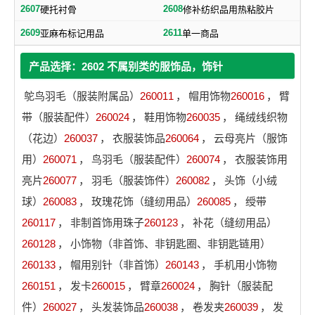
2607
2608
硬托衬骨
修补纺织品用热粘胶片
2609
2611
亚麻布标记用品
单一商品
产品选择：2602 不属别类的服饰品，饰针
鸵鸟羽毛（服装附属品）
260011
，
帽用饰物
260016
，
臂
带（服装配件）
260024
，
鞋用饰物
260035
，
绳绒线织物
（花边）
260037
，
衣服装饰品
260064
，
云母亮片（服饰
用）
260071
，
鸟羽毛（服装配件）
260074
，
衣服装饰用
亮片
260077
，
羽毛（服装饰件）
260082
，
头饰（小绒
球）
260083
，
玫瑰花饰（缝纫用品）
260085
，
绶带
260117
，
非制首饰用珠子
260123
，
补花（缝纫用品）
260128
，
小饰物（非首饰、非钥匙圈、非钥匙链用）
260133
，
帽用别针（非首饰）
260143
，
手机用小饰物
260151
，
发卡
260015
，
臂章
260024
，
胸针（服装配
件）
260027
，
头发装饰品
260038
，
卷发夹
260039
，
发