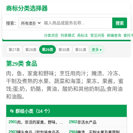
商标分类选择器
搜索：
搜索
分类浏览
列表模式
商标法
常见问答
邮编查询
委托
第27类
第28类
第29类
第30类
第31类
更多 ▾
第29类 食品
肉，鱼，家禽和野味；烹饪用肉汁；腌渍、冷冻、
干制及煮熟的水果、蔬菜和海藻；果冻，果酱，蜜
饯;蛋;奶，奶酪，黄油，酸奶和其他奶制品;食用油
和油脂。
📂 群组小类（14 个）
2901
2902
肉，非活的家禽，野味，肉汁
非活水产品
2903
2904
罐头食品（软包装食品不包括在内，随原料制成品归类）
腌渍、干制水果及果蔬制零食小吃