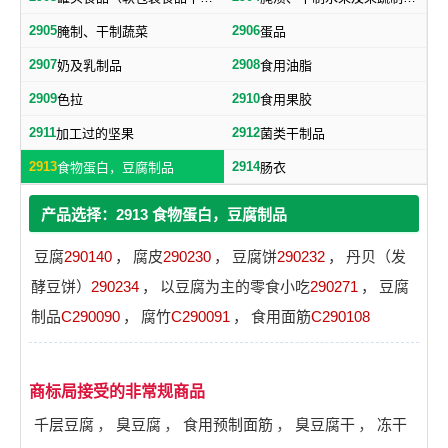
2905
2906
腌制、干制蔬菜
蛋品
2907
2908
奶及乳制品
食用油脂
2909
2910
色拉
食用果胶
2911
2912
加工过的坚果
菌类干制品
2913
2914
食物蛋白，豆腐制品
肠衣
产品选择：2913 食物蛋白，豆腐制品
豆腐
290140
，
腐皮
290230
，
豆腐饼
290232
，
丹贝（发
酵豆饼）
290234
，
以豆腐为主的零食小吃
290271
，
豆腐
制品
C290090
，
腐竹
C290091
，
食用面筋
C290108
商标局接受的非常规商品
千层豆腐
，
臭豆腐
，
食用预制面筋
，
臭豆腐干
，
冻干