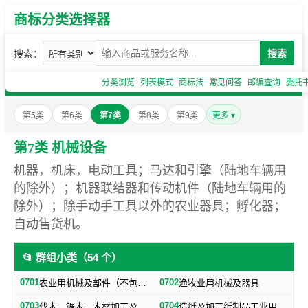
商标分类选择器
搜索：
搜索
分类浏览
列表模式
商标法
常见问答
邮编查询
委托
第5类
第6类
第7类
第8类
第9类
更多 ▾
第7类 机械设备
机器，机床，电动工具；马达和引擎（陆地车辆用
的除外）；机器联结器和传动机件（陆地车辆用的
除外）；除手动手工具以外的农业器具；孵化器；
自动售货机。
📂 群组小类（54 个）
0701
0702
农业用机械及部件（不包括小农具）
渔牧业用机械及器具
0703
0704
伐木、锯木、木材加工及火柴生产用机械及器具
造纸及加工纸制品工业用机械及器具