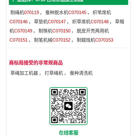
制绳机
070119
，
蚕种脱水机
C070145
，
织苇席机
C070146
，
草垫机
C070147
，
织草席机
C070148
，
草帽
机
C070149
，
制筷机
C070150
，
脱皮开壳两用机
C070151
，
制笔机械
C070152
，
制蜡烛机
C070153
商标局接受的非常规商品
草绳加工机器
，
打草绳机
，
蚕种清洗机
在线客服