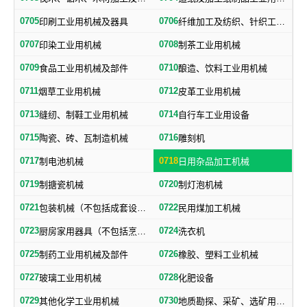
0705
0706
印刷工业用机械及器具
纤维加工及纺织、针织工业用机械及部件
0707
0708
印染工业用机械
制茶工业用机械
0709
0710
食品工业用机械及部件
酿造、饮料工业用机械
0711
0712
烟草工业用机械
皮革工业用机械
0713
0714
缝纫、制鞋工业用机械
自行车工业用设备
0715
0716
陶瓷、砖、瓦制造机械
雕刻机
0717
0718
制电池机械
日用杂品加工机械
0719
0720
制搪瓷机械
制灯泡机械
0721
0722
包装机械（不包括成套设备专用包装机械）
民用煤加工机械
0723
0724
厨房家用器具（不包括烹调、电气加热设备及厨房手工具）
洗衣机
0725
0726
制药工业用机械及部件
橡胶、塑料工业机械
0727
0728
玻璃工业用机械
化肥设备
0729
0730
其他化学工业用机械
地质勘探、采矿、选矿用机械