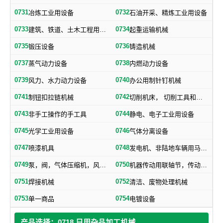
0731
0732
冶炼工业用设备
石油开采、精炼工业用设备
0733
0734
建筑、铁道、土木工程用机械
起重运输机械
0735
0736
锻压设备
铸造机械
0737
0738
蒸气动力设备
内燃动力设备
0739
0740
风力、水力动力设备
办公用制针钉机械
0741
0742
制钮扣拉链机械
切削机床， 切削工具和其他金属加工机械
0743
0744
非手工操作的手工具
静电、电子工业用设备
0745
0746
光学工业用设备
气体分离设备
0747
0748
喷漆机具
发电机、非陆地车辆用马达和引擎及其零部件
0749
0750
泵，阀，气体压缩机，风机，，液压元件，气动元件
机器传动用联轴节，传动带及其他机器零部件
0751
0752
焊接机械
清洁、废物处理机械
0753
0754
单一商品
电镀设备
产品选择：0718 日用杂品加工机械