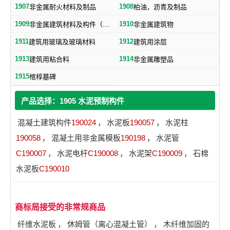
1907
1908
非金属耐火材料及制品
柏油，沥青及制品
1909
1910
非金属建筑材料及构件（不包括水泥预制构件）
非金属建筑物
1911
1912
建筑用玻璃及玻璃材料
建筑用涂层
1913
1914
建筑用粘合料
非金属雕塑品
1915
棺椁墓碑
产品选择：1905 水泥预制构件
混凝土建筑构件
190024
，
水泥板
190057
，
水泥柱
190058
，
混凝土用非金属模板
190198
，
水泥管
C190007
，
水泥电杆
C190008
，
水泥架
C190009
，
石棉
水泥板
C190010
商标局接受的非常规商品
纤维水泥板
，
休姆管（离心混凝土管）
，
木纤维加固的