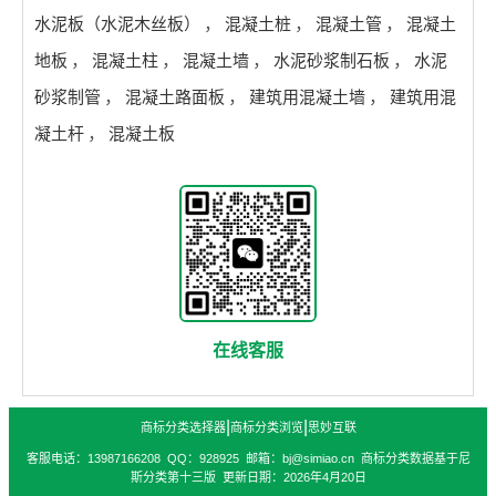
水泥板（水泥木丝板）
，
混凝土桩
，
混凝土管
，
混凝土
地板
，
混凝土柱
，
混凝土墙
，
水泥砂浆制石板
，
水泥
砂浆制管
，
混凝土路面板
，
建筑用混凝土墙
，
建筑用混
凝土杆
，
混凝土板
在线客服
|
|
商标分类选择器
商标分类浏览
思妙互联
客服电话：13987166208 QQ：928925 邮箱：bj@simiao.cn 商标分类数据基于尼
斯分类第十三版 更新日期：2026年4月20日