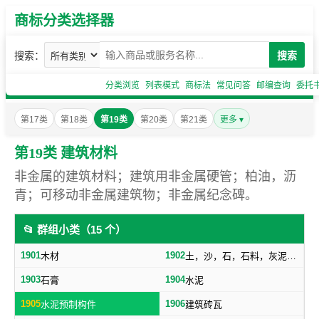
商标分类选择器
搜索：
搜索
分类浏览
列表模式
商标法
常见问答
邮编查询
委托
第17类
第18类
第19类
第20类
第21类
更多 ▾
第19类 建筑材料
非金属的建筑材料；建筑用非金属硬管；柏油，沥
青；可移动非金属建筑物；非金属纪念碑。
📂 群组小类（15 个）
1901
1902
木材
土，沙，石，石料，灰泥，炉渣等建筑用料
1903
1904
石膏
水泥
1905
1906
水泥预制构件
建筑砖瓦