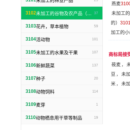
未加工的林业产品
25
燕麦
310
3102
未加工的
未加工的谷物及农产品（不包括蔬菜，种子）
37
的）
310
3103
花卉，草本植物
59
加工的小
3104
活动物
101
3105
未加工的水果及干果
107
商标局接
莜麦
，
3106
新鲜蔬菜
137
豆
，
未
3107
种子
20
米
，
未
3108
动物饲料
114
3109
麦芽
1
3110
动物栖息用干草等制品
19