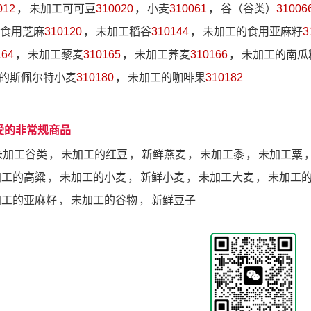
012
，
未加工可可豆
310020
，
小麦
310061
，
谷（谷类）
31006
食用芝麻
310120
，
未加工稻谷
310144
，
未加工的食用亚麻籽
3
164
，
未加工藜麦
310165
，
未加工荞麦
310166
，
未加工的南瓜
的斯佩尔特小麦
310180
，
未加工的咖啡果
310182
受的非常规商品
未加工谷类
，
未加工的红豆
，
新鲜燕麦
，
未加工黍
，
未加工粟
加工的高粱
，
未加工的小麦
，
新鲜小麦
，
未加工大麦
，
未加工
加工的亚麻籽
，
未加工的谷物
，
新鲜豆子