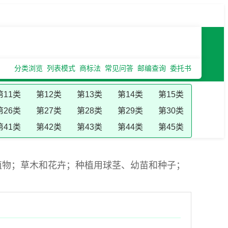
分类浏览
列表模式
商标法
常见问答
邮编查询
委托书
第11类
第12类
第13类
第14类
第15类
第26类
第27类
第28类
第29类
第30类
第41类
第42类
第43类
第44类
第45类
植物；草木和花卉；种植用球茎、幼苗和种子；