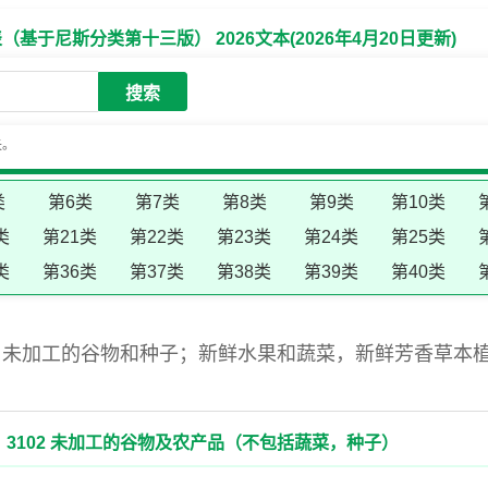
于尼斯分类第十三版） 2026文本(2026年4月20日更新)
搜索
失。
类
第6类
第7类
第8类
第9类
第10类
类
第21类
第22类
第23类
第24类
第25类
类
第36类
第37类
第38类
第39类
第40类
；未加工的谷物和种子；新鲜水果和蔬菜，新鲜芳香草本
3102 未加工的谷物及农产品（不包括蔬菜，种子）