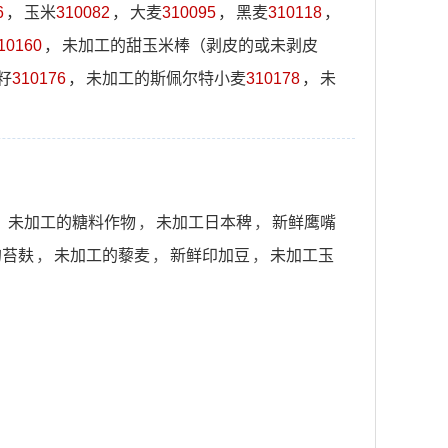
6
，
玉米
310082
，
大麦
310095
，
黑麦
310118
，
10160
，
未加工的甜玉米棒（剥皮的或未剥皮
籽
310176
，
未加工的斯佩尔特小麦
310178
，
未
，
未加工的糖料作物
，
未加工日本稗
，
新鲜鹰嘴
的苔麸
，
未加工的藜麦
，
新鲜印加豆
，
未加工玉