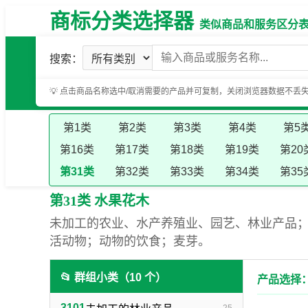
商标分类选择器
类似商品和服务区分表（基
搜索：
💡 点击商品名称选中/取消需要的产品并可复制，关闭浏览器数据不丢
第1类
第2类
第3类
第4类
第5
第16类
第17类
第18类
第19类
第20
第31类
第32类
第33类
第34类
第35
第31类 水果花木
未加工的农业、水产养殖业、园艺、林业产品
活动物；动物的饮食；麦芽。
📂 群组小类（10 个）
产品选择：
3101