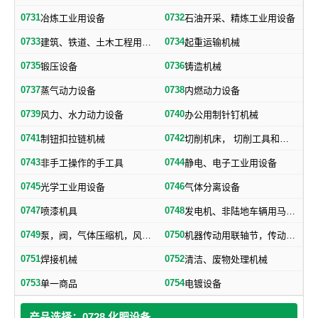
0731
0732
冶炼工业用设备
石油开采、精炼工业用设备
0733
0734
建筑、铁道、土木工程用机械
起重运输机械
0735
0736
锻压设备
铸造机械
0737
0738
蒸气动力设备
内燃动力设备
0739
0740
风力、水力动力设备
办公用制针钉机械
0741
0742
制钮扣拉链机械
切削机床， 切削工具和其他金属加工机械
0743
0744
非手工操作的手工具
静电、电子工业用设备
0745
0746
光学工业用设备
气体分离设备
0747
0748
喷漆机具
发电机、非陆地车辆用马达和引擎及其零部件
0749
0750
泵，阀，气体压缩机，风机，，液压元件，气动元件
机器传动用联轴节，传动带及其他机器零部件
0751
0752
焊接机械
清洁、废物处理机械
0753
0754
单一商品
电镀设备
产品选择：0728 化肥设备