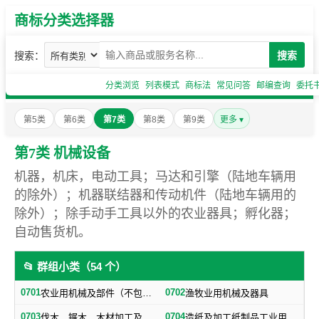
商标分类选择器
搜索：
搜索
分类浏览
列表模式
商标法
常见问答
邮编查询
委托
第5类
第6类
第7类
第8类
第9类
更多 ▾
第7类 机械设备
机器，机床，电动工具；马达和引擎（陆地车辆用
的除外）；机器联结器和传动机件（陆地车辆用的
除外）；除手动手工具以外的农业器具；孵化器；
自动售货机。
📂 群组小类（54 个）
0701
0702
农业用机械及部件（不包括小农具）
渔牧业用机械及器具
0703
0704
伐木、锯木、木材加工及火柴生产用机械及器具
造纸及加工纸制品工业用机械及器具