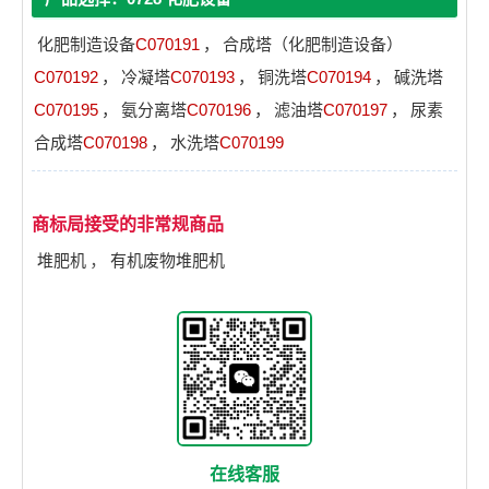
化肥制造设备
C070191
，
合成塔（化肥制造设备）
C070192
，
冷凝塔
C070193
，
铜洗塔
C070194
，
碱洗塔
C070195
，
氨分离塔
C070196
，
滤油塔
C070197
，
尿素
合成塔
C070198
，
水洗塔
C070199
商标局接受的非常规商品
堆肥机
，
有机废物堆肥机
在线客服