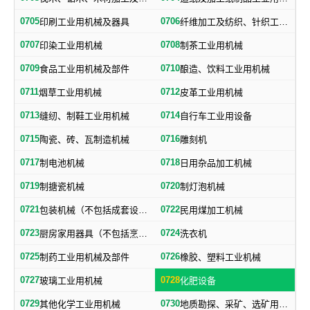
0705
0706
印刷工业用机械及器具
纤维加工及纺织、针织工业用机械及部件
0707
0708
印染工业用机械
制茶工业用机械
0709
0710
食品工业用机械及部件
酿造、饮料工业用机械
0711
0712
烟草工业用机械
皮革工业用机械
0713
0714
缝纫、制鞋工业用机械
自行车工业用设备
0715
0716
陶瓷、砖、瓦制造机械
雕刻机
0717
0718
制电池机械
日用杂品加工机械
0719
0720
制搪瓷机械
制灯泡机械
0721
0722
包装机械（不包括成套设备专用包装机械）
民用煤加工机械
0723
0724
厨房家用器具（不包括烹调、电气加热设备及厨房手工具）
洗衣机
0725
0726
制药工业用机械及部件
橡胶、塑料工业机械
0727
0728
玻璃工业用机械
化肥设备
0729
0730
其他化学工业用机械
地质勘探、采矿、选矿用机械