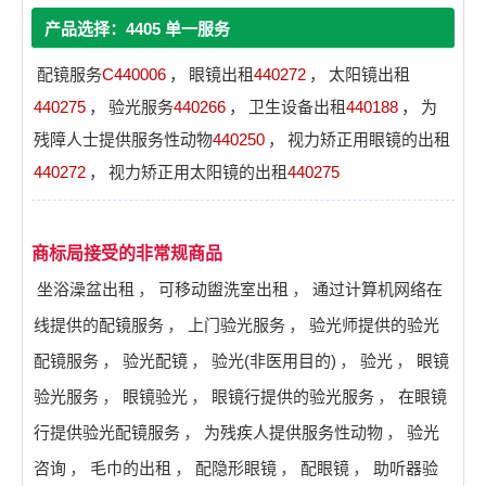
产品选择：4405 单一服务
配镜服务
C440006
，
眼镜出租
440272
，
太阳镜出租
440275
，
验光服务
440266
，
卫生设备出租
440188
，
为
残障人士提供服务性动物
440250
，
视力矫正用眼镜的出租
440272
，
视力矫正用太阳镜的出租
440275
商标局接受的非常规商品
坐浴澡盆出租
，
可移动盥洗室出租
，
通过计算机网络在
线提供的配镜服务
，
上门验光服务
，
验光师提供的验光
配镜服务
，
验光配镜
，
验光(非医用目的)
，
验光
，
眼镜
验光服务
，
眼镜验光
，
眼镜行提供的验光服务
，
在眼镜
行提供验光配镜服务
，
为残疾人提供服务性动物
，
验光
咨询
，
毛巾的出租
，
配隐形眼镜
，
配眼镜
，
助听器验