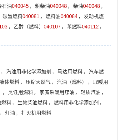
轻石油
040045
，
粗柴油
040048
，
柴油
040048
，
，
碳氢燃料
040081
，
燃料油
040084
，
发动机燃
103
，
乙醇（燃料）
040107
，
苯燃料
040112
，
，
汽油用非化学添加剂
，
马达用燃料
，
汽车燃
液体燃料
，
压缩天然气
，
汽油（燃料）
，
取暖用
）
，
烹饪用燃料
，
家庭采暖用煤油
，
轻质汽油
，
类燃料
，
生物柴油燃料
，
燃料用非化学添加剂
，
，
灯油
，
打火机用燃料