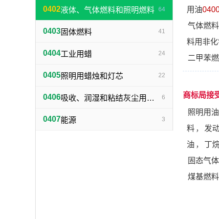
0402
用油
040
液体、气体燃料和照明燃料
64
气体燃料
0403
固体燃料
41
料用非化
0404
工业用蜡
24
二甲苯燃
0405
照明用蜡烛和灯芯
22
商标局接
0406
吸收、润湿和粘结灰尘用合成物
6
照明用油
0407
能源
3
料
，
发
油
，
丁
固态气体
煤基燃料