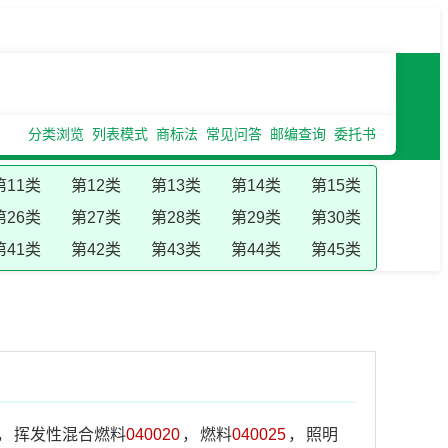
分类浏览
列表模式
商标法
常见问答
邮编查询
委托书
第11类
第12类
第13类
第14类
第15类
第26类
第27类
第28类
第29类
第30类
第41类
第42类
第43类
第44类
第45类
。
，
挥发性混合燃料
040020
，
燃料
040025
，
照明