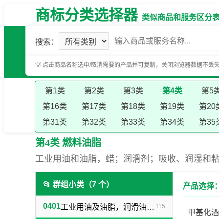
商标分类选择器
类似商品和服务区分表（基
搜索：
💡 点击商品名称选中/取消需要的产品并可复制，关闭浏览器数据不丢
第1类
第2类
第3类
第4类
第5
第16类
第17类
第18类
第19类
第20
第31类
第32类
第33类
第34类
第35
第4类 燃料油脂
工业用油和油脂，蜡；润滑剂；吸收、润湿和
📂 群组小类（7 个）
产品选择：
0401
工业用油及油脂，润滑油，润滑剂（不包括燃料用油）
115
甲基化酒