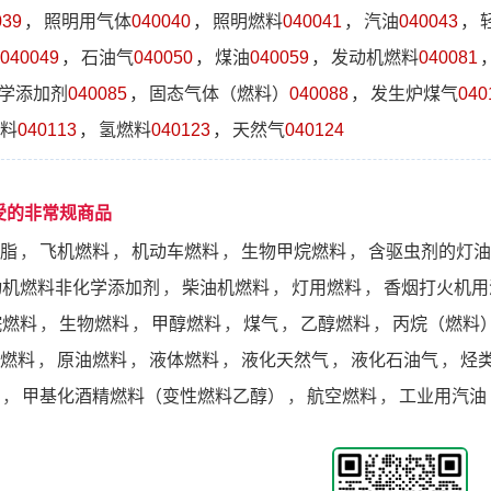
039
，
照明用气体
040040
，
照明燃料
040041
，
汽油
040043
，
040049
，
石油气
040050
，
煤油
040059
，
发动机燃料
040081
学添加剂
040085
，
固态气体（燃料）
040088
，
发生炉煤气
040
料
040113
，
氢燃料
040123
，
天然气
040124
受的非常规商品
脂
，
飞机燃料
，
机动车燃料
，
生物甲烷燃料
，
含驱虫剂的灯油
动机燃料非化学添加剂
，
柴油机燃料
，
灯用燃料
，
香烟打火机用
烷燃料
，
生物燃料
，
甲醇燃料
，
煤气
，
乙醇燃料
，
丙烷（燃料
燃料
，
原油燃料
，
液体燃料
，
液化天然气
，
液化石油气
，
烃
，
甲基化酒精燃料（变性燃料乙醇）
，
航空燃料
，
工业用汽油