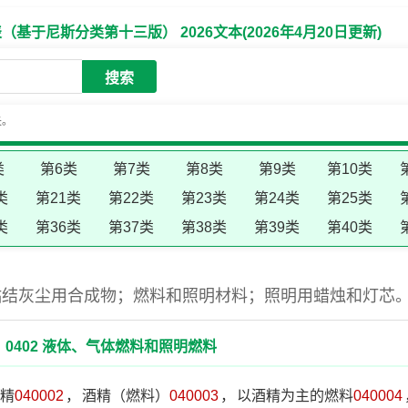
于尼斯分类第十三版） 2026文本(2026年4月20日更新)
搜索
失。
类
第6类
第7类
第8类
第9类
第10类
类
第21类
第22类
第23类
第24类
第25类
类
第36类
第37类
第38类
第39类
第40类
粘结灰尘用合成物；燃料和照明材料；照明用蜡烛和灯芯
0402 液体、气体燃料和照明燃料
精
040002
，
酒精（燃料）
040003
，
以酒精为主的燃料
040004