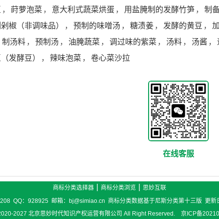
豆
，
莳萝泡菜
，
意大利式蔬菜烘蛋
，
用盐腌制的发酵竹笋
，
制
制剁椒（非调味品）
，
预制的味噌汤
，
糖渍姜
，
发酵的黄豆
，
，
制汤料
，
预制汤
，
油腌蔬菜
，
调过味的紫菜
，
汤料
，
汤酱
，
豆（发酵豆）
，
辣味泡菜
，
卷心菜沙拉
在线客服
|
|
商标分类选择器
商标分类浏览
思妙互联
6208 QQ：928925 邮箱：bj@simiao.cn 商标分类数据基于尼斯分类第十三版 更新
 ©2020-2027 北京思妙时代知识产权运营有限公司 All Right Reserved. 京ICP备2021