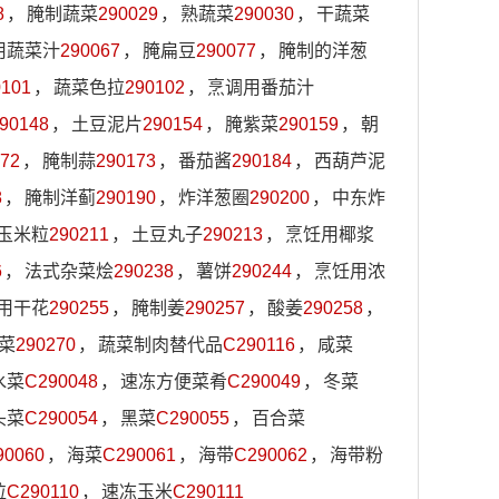
8
，
腌制蔬菜
290029
，
熟蔬菜
290030
，
干蔬菜
用蔬菜汁
290067
，
腌扁豆
290077
，
腌制的洋葱
0101
，
蔬菜色拉
290102
，
烹调用番茄汁
90148
，
土豆泥片
290154
，
腌紫菜
290159
，
朝
72
，
腌制蒜
290173
，
番茄酱
290184
，
西葫芦泥
8
，
腌制洋蓟
290190
，
炸洋葱圈
290200
，
中东炸
玉米粒
290211
，
土豆丸子
290213
，
烹饪用椰浆
6
，
法式杂菜烩
290238
，
薯饼
290244
，
烹饪用浓
用干花
290255
，
腌制姜
290257
，
酸姜
290258
，
菜
290270
，
蔬菜制肉替代品
C290116
，
咸菜
水菜
C290048
，
速冻方便菜肴
C290049
，
冬菜
头菜
C290054
，
黑菜
C290055
，
百合菜
90060
，
海菜
C290061
，
海带
C290062
，
海带粉
粒
C290110
，
速冻玉米
C290111