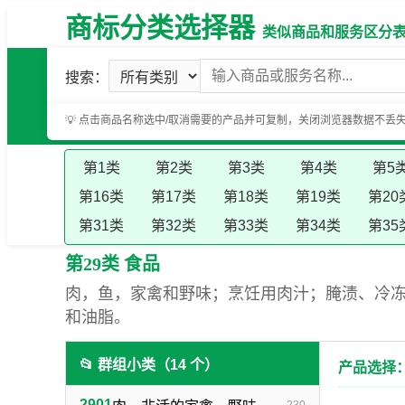
商标分类选择器
类似商品和服务区分表（基
搜索：
💡 点击商品名称选中/取消需要的产品并可复制，关闭浏览器数据不丢
第1类
第2类
第3类
第4类
第5
第16类
第17类
第18类
第19类
第20
第31类
第32类
第33类
第34类
第35
第29类 食品
肉，鱼，家禽和野味；烹饪用肉汁；腌渍、冷冻
和油脂。
📂 群组小类（14 个）
产品选择：
2901