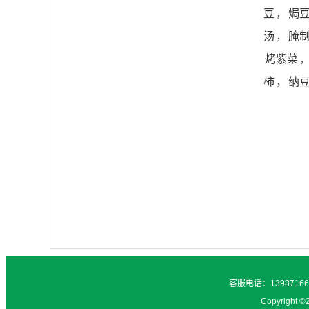
豆
，
焗
汤
，
腌
烤紫菜
柿
，
纳
客服电话：1398716
Copyright