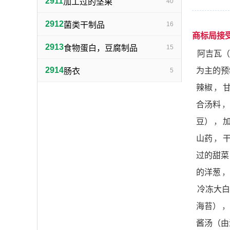
2911
加工过的坚果
40
2912
菌类干制品
16
商标局接
2913
食物蛋白，豆腐制品
15
阿吉瓦（
2914
为主的预
肠衣
5
辣椒
，
合汤料
，
豆）
，
山药
，
过的甜菜
的洋葱
，
冷冻大白
海苔）
，
酱汤（由