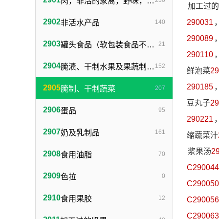
肉，非活的家禽，野味，肉汁
230
加工过的
2902
290031
非活水产品
140
290089
2903
罐头食品（软包装食品不包括在内，随原料制成品归类）
21
290110
2904
腌渍、干制水果及果蔬制零食小吃
152
鲜泡菜
29
290185
2905
腌制、干制蔬菜
207
豆丸子
29
2906
蛋品
95
290221
2907
奶及乳制品
161
缩蔬菜汁
浆果汤
2
2908
食用油脂
70
C290044
2909
色拉
0
C290050
2910
食用果胶
12
C290056
C290063