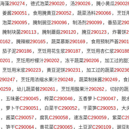
海藻
290274
，
德式泡菜
290020
，
汤
290026
，
腌小黄瓜
29002
，
姜酱
290051
，
食用腌黄豆
290052
，
蔬菜汤料
290066
，
烹饪
，
泡菜
290095
，
腌制豌豆
290096
，
制汤剂
290099
，
番茄泥
29
，
腌制块菌
290113
，
腌制蘑菇
290120
，
腌豆
290123
，
炸薯饼
2
0162
，
腌辣椒
290165
，
蔬菜慕斯
290169
，
食用预制芦荟
2901
，
茄子泥
290186
，
烹饪用花生浆
290187
，
烹饪用杏仁浆
29018
0201
，
烹饪用柠檬汁
290202
，
冻干蔬菜
290206
，
加工过的甜
，
烹饪用米浆
290223
，
黄豆泥饼
290231
，
加工过的蔬菜
29023
290247
，
烹饪用浓缩水果汁
290248
，
蔬菜制抹酱
290249
，
食
90259
，
幼儿蔬菜餐
290261
，
烹饪用酸果汁
290262
，
切好的蔬
，
五味姜
C290045
，
榨菜
C290046
，
五香萝卜
C290047
，
脱
，
萝卜干
C290051
，
白菜干
C290052
，
干菜笋
C290053
，
大
，
酱菜
C290057
，
腐乳
C290058
，
速冻菜
C290059
，
紫菜
C2
，
笋干
C290064
，
黄花菜
C290065
，
土豆泥
C290109
，
豌豆