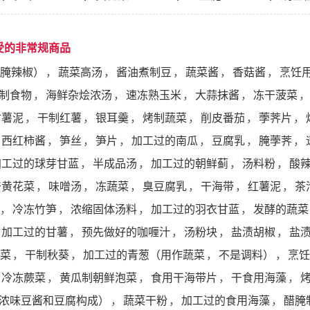
受的非常规商品
腌辣椒）
，
蔬菜高汤
，
酱油煮制豆
，
蔬菜酱
，
香菇酱
，
烹饪
制食物
，
海鲜杂烩浓汤
，
速冻熟玉米
，
大蒜抹酱
，
冻干菠菜
，
甘薯泥
，
干制红薯
，
银耳羹
，
烤制蔬菜
，
削皮番茄
，
荸荠片
，
西红柿酱
，
笋丝
，
笋片
，
加工过的南瓜
，
豆腐乳
，
腌荸荠
，
加工过的球芽甘蓝
，
半成品汤
，
加工过的朝鲜蓟
，
汤料粉
，
酸
干黄花菜
，
味噌汤
，
冻蔬菜
，
臭豆腐乳
，
干海带
，
红薯泥
，
茶
，
冷冻竹笋
，
浓缩固体汤料
，
加工过的羽衣甘蓝
，
发酵的蔬菜
加工过的甘薯
，
预先做好的咖喱汁
，
汤粉块
，
盐渍胡椒
，
盐
菜
，
干制秋葵
，
加工过的青葱（用作蔬菜
，
不是调料）
，
烹饪
冷冻蕨菜
，
黄瓜制朝鲜泡菜
，
食用干海带片
，
干食用海藻
，
浓味豆酱和豆腐构成）
，
蔬菜干粉
，
加工过的食用海藻
，
醋腌