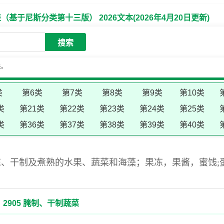
于尼斯分类第十三版） 2026文本(2026年4月20日更新)
搜索
失。
类
第6类
第7类
第8类
第9类
第10类
类
第21类
第22类
第23类
第24类
第25类
类
第36类
第37类
第38类
第39类
第40类
、干制及煮熟的水果、蔬菜和海藻；果冻，果酱，蜜饯;蛋
2905 腌制、干制蔬菜