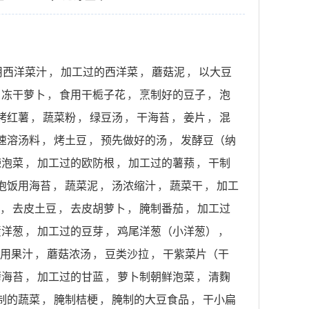
用西洋菜汁
，
加工过的西洋菜
，
蘑菇泥
，
以大豆
冻干萝卜
，
食用干栀子花
，
烹制好的豆子
，
泡
烤红薯
，
蔬菜粉
，
绿豆汤
，
干海苔
，
姜片
，
混
速溶汤料
，
烤土豆
，
预先做好的汤
，
发酵豆（纳
辣泡菜
，
加工过的欧防根
，
加工过的薯蓣
，
干制
泡饭用海苔
，
蔬菜泥
，
汤浓缩汁
，
蔬菜干
，
加工
，
去皮土豆
，
去皮胡萝卜
，
腌制番茄
，
加工过
渍洋葱
，
加工过的豆芽
，
鸡尾洋葱（小洋葱）
，
用果汁
，
蘑菇浓汤
，
豆类沙拉
，
干紫菜片（干
烤海苔
，
加工过的甘蓝
，
萝卜制朝鲜泡菜
，
清麴
制的蔬菜
，
腌制桔梗
，
腌制的大豆食品
，
干小扁