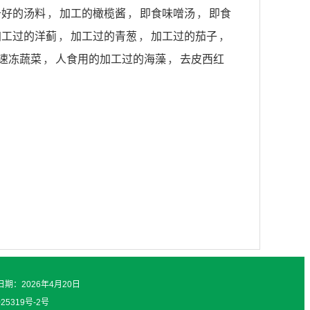
备好的汤料
，
加工的橄榄酱
，
即食味噌汤
，
即食
加工过的洋蓟
，
加工过的青葱
，
加工过的茄子
，
速冻蔬菜
，
人食用的加工过的海藻
，
去皮西红
日期：2026年4月20日
025319号-2号