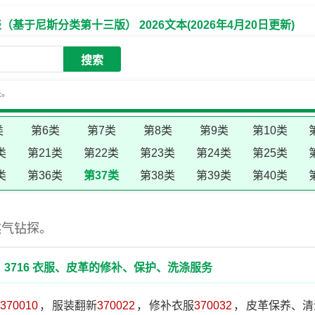
于尼斯分类第十三版） 2026文本(2026年4月20日更新)
搜索
失。
类
第6类
第7类
第8类
第9类
第10类
类
第21类
第22类
第23类
第24类
第25类
类
第36类
第37类
第38类
第39类
第40类
然气钻探。
3716 衣服、皮革的修补、保护、洗涤服务
370010
，
服装翻新
370022
，
修补衣服
370032
，
皮革保养、清