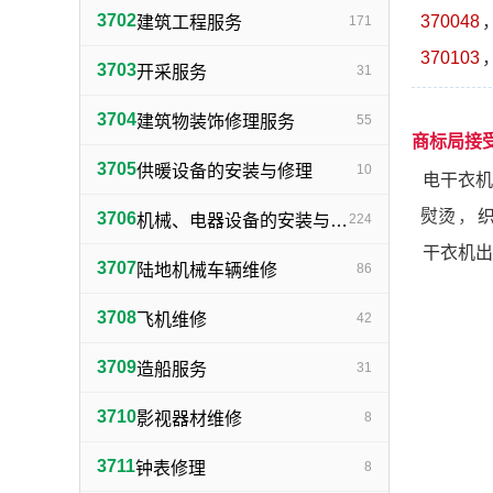
3702
370048
建筑工程服务
171
370103
3703
开采服务
31
3704
建筑物装饰修理服务
55
商标局接
3705
供暖设备的安装与修理
10
电干衣机
熨烫
，
3706
机械、电器设备的安装与修理
224
干衣机出
3707
陆地机械车辆维修
86
3708
飞机维修
42
3709
造船服务
31
3710
影视器材维修
8
3711
钟表修理
8