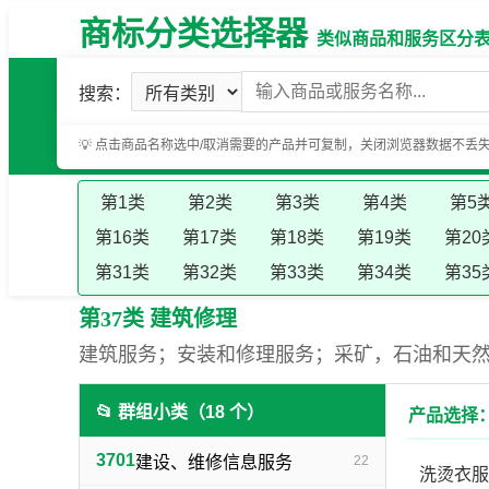
商标分类选择器
类似商品和服务区分表（基
搜索：
💡 点击商品名称选中/取消需要的产品并可复制，关闭浏览器数据不丢
第1类
第2类
第3类
第4类
第5
第16类
第17类
第18类
第19类
第20
第31类
第32类
第33类
第34类
第35
第37类 建筑修理
建筑服务；安装和修理服务；采矿，石油和天
📂 群组小类（18 个）
产品选择：
3701
建设、维修信息服务
22
洗烫衣服