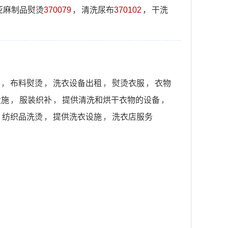
亚麻制品熨烫
370079
，
清洗尿布
370102
，
干洗
，
布料熨烫
，
洗衣设备出租
，
熨烫衣服
，
衣物
设施
，
服装织补
，
提供清洗和烘干衣物的设备
，
，
纺织品洗烫
，
提供洗衣设施
，
洗衣店服务