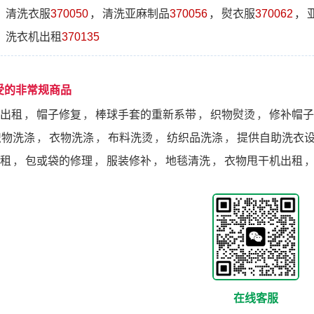
，
清洗衣服
370050
，
清洗亚麻制品
370056
，
熨衣服
370062
，
，
洗衣机出租
370135
受的非常规商品
出租
，
帽子修复
，
棒球手套的重新系带
，
织物熨烫
，
修补帽子
织物洗涤
，
衣物洗涤
，
布料洗烫
，
纺织品洗涤
，
提供自助洗衣
租
，
包或袋的修理
，
服装修补
，
地毯清洗
，
衣物甩干机出租
在线客服