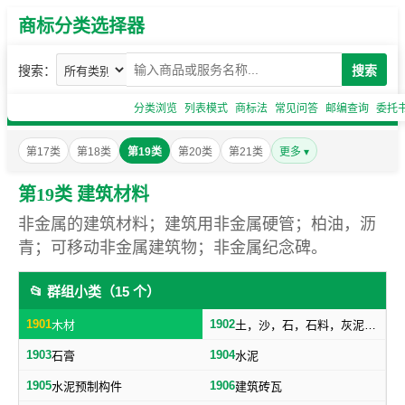
商标分类选择器
搜索：
搜索
分类浏览
列表模式
商标法
常见问答
邮编查询
委托
第17类
第18类
第19类
第20类
第21类
更多 ▾
第19类 建筑材料
非金属的建筑材料；建筑用非金属硬管；柏油，沥
青；可移动非金属建筑物；非金属纪念碑。
📂 群组小类（15 个）
1901
1902
木材
土，沙，石，石料，灰泥，炉渣等建筑用料
1903
1904
石膏
水泥
1905
1906
水泥预制构件
建筑砖瓦