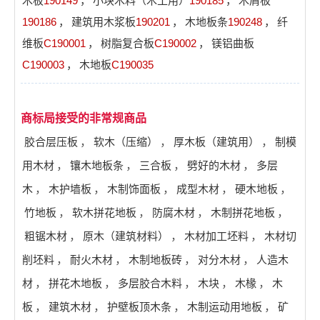
木板
190149
，
小块木料（木工用）
190185
，
木屑板
190186
，
建筑用木浆板
190201
，
木地板条
190248
，
纤
维板
C190001
，
树脂复合板
C190002
，
镁铝曲板
C190003
，
木地板
C190035
商标局接受的非常规商品
胶合层压板
，
软木（压缩）
，
厚木板（建筑用）
，
制模
用木材
，
镶木地板条
，
三合板
，
劈好的木材
，
多层
木
，
木护墙板
，
木制饰面板
，
成型木材
，
硬木地板
，
竹地板
，
软木拼花地板
，
防腐木材
，
木制拼花地板
，
粗锯木材
，
原木（建筑材料）
，
木材加工坯料
，
木材切
削坯料
，
耐火木材
，
木制地板砖
，
对分木材
，
人造木
材
，
拼花木地板
，
多层胶合木料
，
木块
，
木椽
，
木
板
，
建筑木材
，
护壁板顶木条
，
木制运动用地板
，
矿