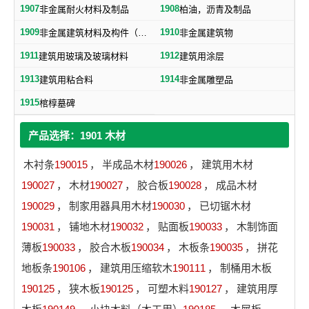
1907
1908
非金属耐火材料及制品
柏油，沥青及制品
1909
1910
非金属建筑材料及构件（不包括水泥预制构件）
非金属建筑物
1911
1912
建筑用玻璃及玻璃材料
建筑用涂层
1913
1914
建筑用粘合料
非金属雕塑品
1915
棺椁墓碑
产品选择：1901 木材
木衬条
190015
，
半成品木材
190026
，
建筑用木材
190027
，
木材
190027
，
胶合板
190028
，
成品木材
190029
，
制家用器具用木材
190030
，
已切锯木材
190031
，
铺地木材
190032
，
贴面板
190033
，
木制饰面
薄板
190033
，
胶合木板
190034
，
木板条
190035
，
拼花
地板条
190106
，
建筑用压缩软木
190111
，
制桶用木板
190125
，
狭木板
190125
，
可塑木料
190127
，
建筑用厚