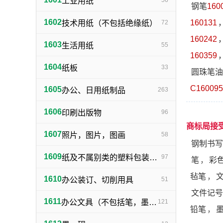
工业用纸
56
钢笔
160
1602
160131
技术用纸（不包括绝缘纸）
72
160242
1603
生活用纸
55
160359
1604
纸板
33
圆珠笔油
C160095
1605
办公、日用纸制品
263
1606
印刷出版物
96
商标局接
1607
照片，图片，图画
58
钢制书写
1609
纸及不属别类的塑料包装物品
97
笔
，
彩
毡笔
，
1610
办公装订、切削用具
51
文件记号
1611
办公文具（不包括笔，墨，印，胶水）
121
铅笔
，