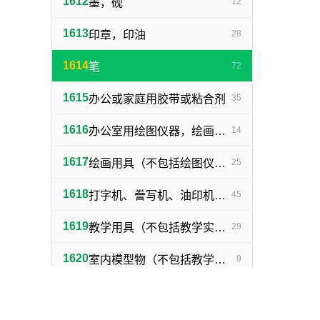
1612
墨，砚
12
1613
印章，印油
28
1614
笔
72
1615
办公或家庭用胶带或粘合剂
35
1616
办公室用绘图仪器，绘画仪器
14
1617
绘画用具（不包括绘图仪器，笔）
25
1618
打字机、誊写机、油印机及其附件（包括印刷铅字、印版）
45
1619
教学用具（不包括教学实验用仪器）
29
1620
室内模型物（不包括教学用模型标本）
9
1621
单一商品
2