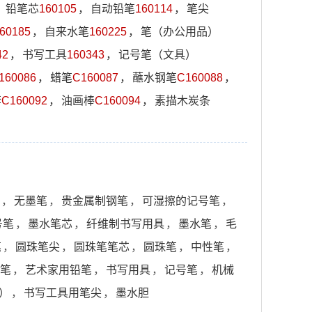
，
铅笔芯
160105
，
自动铅笔
160114
，
笔尖
60185
，
自来水笔
160225
，
笔（办公用品）
42
，
书写工具
160343
，
记号笔（文具）
160086
，
蜡笔
C160087
，
蘸水钢笔
C160088
，
套
C160092
，
油画棒
C160094
，
素描木炭条
，
无墨笔
，
贵金属制钢笔
，
可湿擦的记号笔
，
号笔
，
墨水笔芯
，
纤维制书写用具
，
墨水笔
，
毛
笔
，
圆珠笔尖
，
圆珠笔笔芯
，
圆珠笔
，
中性笔
，
笔
，
艺术家用铅笔
，
书写用具
，
记号笔
，
机械
）
，
书写工具用笔尖
，
墨水胆