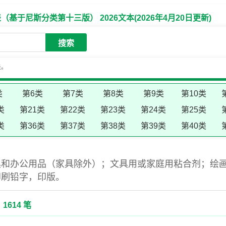
于尼斯分类第十三版） 2026文本(2026年4月20日更新)
搜索
失。
类
第6类
第7类
第8类
第9类
第10类
类
第21类
第22类
第23类
第24类
第25类
类
第36类
第37类
第38类
第39类
第40类
具和办公用品（家具除外）；文具用或家庭用粘合剂；绘
印刷铅字，印版。
1614 笔