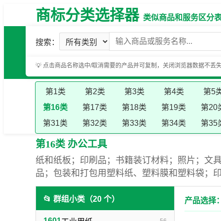
商标分类选择器
类似商品和服务区分表（基
搜索：
💡 点击商品名称选中/取消需要的产品并可复制，关闭浏览器数据不丢
第1类
第2类
第3类
第4类
第5
第16类
第17类
第18类
第19类
第20
第31类
第32类
第33类
第34类
第35
第16类 办公工具
纸和纸板；印刷品；书籍装订材料；照片；文
品；包装和打包用塑料纸、塑料膜和塑料袋；
📂 群组小类（20 个）
产品选择：
1601