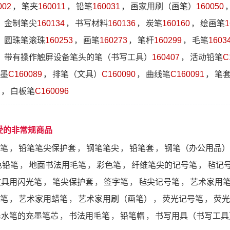
002
，
笔夹
160011
，
铅笔
160031
，
画家用刷（画笔）
160050
，
金制笔尖
160134
，
书写材料
160136
，
炭笔
160160
，
绘画笔
1
，
圆珠笔滚珠
160253
，
画笔
160273
，
笔杆
160299
，
毛笔
1603
，
带有操作触屏设备笔头的笔（书写工具）
160407
，
活动铅笔
C
墨
C160089
，
排笔（文具）
C160090
，
曲线笔
C160091
，
笔
，
白板笔
C160096
受的非常规商品
笔
，
铅笔笔尖保护套
，
钢笔笔尖
，
铅笔套
，
钢笔（办公用品）
色铅笔
，
地面书法用毛笔
，
彩色笔
，
纤维笔尖的记号笔
，
毡记
文具用闪光笔
，
笔尖保护套
，
签字笔
，
毡尖记号笔
，
艺术家用
笔
，
艺术家用蜡笔
，
艺术家用刷（画笔）
，
荧光记号笔
，
荧光
墨水笔的充墨笔芯
，
书法用毛笔
，
铅笔帽
，
书写用具（书写工具