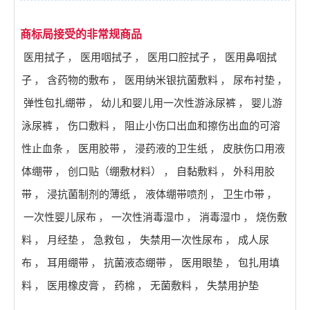
商标局接受的非常规商品
医用拭子
，
医用咽拭子
，
医用口腔拭子
，
医用鼻咽拭
子
，
含药物的敷布
，
医用纳米银抗菌敷料
，
尿布衬垫
，
弹性包扎绷带
，
幼儿和婴儿用一次性游泳尿裤
，
婴儿游
泳尿裤
，
伤口敷料
，
阻止小伤口出血和擦伤出血的可溶
性止血条
，
医用胶带
，
浸药液的卫生纸
，
皮肤伤口用液
体绷带
，
创口贴（绷敷材料）
，
自黏敷料
，
外科用胶
带
，
浸抗菌制剂的薄纸
，
液体绷带喷剂
，
卫生巾带
，
一次性婴儿尿布
，
一次性消毒湿巾
，
消毒湿巾
，
烧伤敷
料
，
月经垫
，
急救包
，
失禁用一次性尿布
，
成人尿
布
，
耳用绷带
，
抗菌液态绷带
，
医用眼垫
，
包扎用填
料
，
医用橡皮膏
，
药棉
，
无菌敷料
，
失禁用护垫