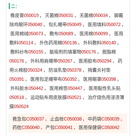
二：
橡皮膏
050019
，
灭菌棉
050031
，
无菌棉
050034
，
脚戴
除鸡眼环
050040
，
包扎绷带
050049
，
医用填料
050072
，
医用棉绒
050073
，
敷布
050089
，
医用棉
050099
，
医用
敷料
050114
，
外伤药用棉
050136
，
外科敷料
050140
，
敷料纱布
050155
，
能吸附的填塞物
050176
，
脱脂棉
050176
，
外科用肩绷带
050267
，
医用胶布
050294
，
药
用火棉胶
050324
，
防溢乳垫
050378
，
拇囊炎衬垫
050391
，
医用包足绷带布
050392
，
医用眼罩
050398
，
外科胶水
050442
，
医用棉签
050447
，
医用黏性乳头贴
050518
，
运动贴布用皮肤膜
050521
，
治疗烧伤用浸渍薄
膜
050524
救急包
C050037
止血栓
C050038
中药袋
C050039
，
，
，
药枕
C050040
产包
C050041
医用保健袋
C050042
，
，