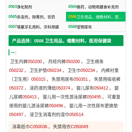
0503
0504
净化制剂
兽药，动物用膳食补充剂
0505
0506
杀虫剂，除莠剂，农药
卫生用品，绷敷材料，医用保健袋
0507
0508
填塞牙孔用料，牙科用蜡
宠物尿布
产品选择：0506 卫生用品，绷敷材料，医用保健袋
一：
卫生内裤
050200
，
月经内裤
050200
，
卫生棉条
050232
，
卫生护垫
050234
，
卫生巾
050234
，
内裤衬里
（卫生用）
050315
，
失禁用尿布
050351
，
失禁用吸收裤
050372
，
浸药液的薄纸
050374
，
婴儿尿布
050412
，
婴
儿尿裤
050413
，
婴儿用一次性游泳尿裤
050495
，
可重复
使用的婴儿游泳尿裤
050496
，
婴儿用一次性尿布更换垫
050497
，
浸卫生消毒剂的湿巾
050514
消毒纸巾
C050036
失禁用衣
C050049
，