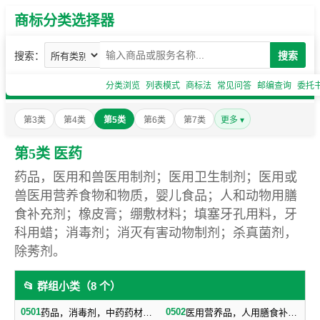
商标分类选择器
搜索：
搜索
分类浏览
列表模式
商标法
常见问答
邮编查询
委托
第3类
第4类
第5类
第6类
第7类
更多 ▾
第5类 医药
药品，医用和兽医用制剂；医用卫生制剂；医用或
兽医用营养食物和物质，婴儿食品；人和动物用膳
食补充剂；橡皮膏；绷敷材料；填塞牙孔用料，牙
科用蜡；消毒剂；消灭有害动物制剂；杀真菌剂，
除莠剂。
📂 群组小类（8 个）
0501
0502
药品，消毒剂，中药药材，药酒
医用营养品，人用膳食补充剂，婴儿食品