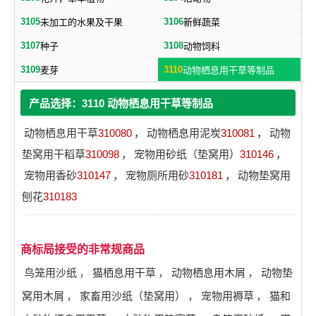
3105
3106
未加工的水果及干果
新鲜蔬菜
3107
3108
种子
动物饲料
3109
3110
麦芽
动物栖息用干草等制品
产品选择：3110 动物栖息用干草等制品
动物栖息用干草
310080
，
动物栖息用泥炭
310081
，
动物
垫窝用干稻草
310098
，
宠物用砂纸（垫窝用）
310146
，
宠物用香砂
310147
，
宠物厕所用砂
310181
，
动物垫窝用
刨花
310183
商标局接受的非常规商品
鸟笼用沙纸
，
猫栖息用干草
，
动物栖息用木屑
，
动物垫
窝用木屑
，
家畜用沙纸（垫窝用）
，
宠物用褥草
，
猫和