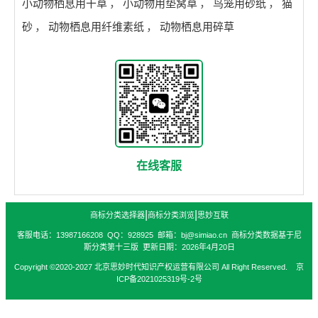
小动物栖息用干草
，
小动物用垫窝草
，
鸟笼用砂纸
，
猫
砂
，
动物栖息用纤维素纸
，
动物栖息用碎草
在线客服
|
|
商标分类选择器
商标分类浏览
思妙互联
客服电话：13987166208 QQ：928925 邮箱：bj@simiao.cn 商标分类数据基于尼
斯分类第十三版 更新日期：2026年4月20日
Copyright ©2020-2027 北京思妙时代知识产权运营有限公司 All Right Reserved. 京
ICP备2021025319号-2号