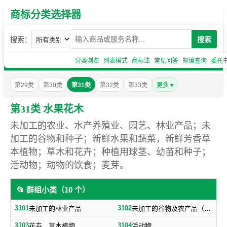
商标分类选择器
搜索：
搜索
分类浏览
列表模式
商标法
常见问答
邮编查询
委托
第29类
第30类
第31类
第32类
第33类
更多 ▾
第31类 水果花木
未加工的农业、水产养殖业、园艺、林业产品；未
加工的谷物和种子；新鲜水果和蔬菜，新鲜芳香草
本植物；草木和花卉；种植用球茎、幼苗和种子；
活动物；动物的饮食；麦芽。
📂 群组小类（10 个）
3101
3102
未加工的林业产品
未加工的谷物及农产品（不包括蔬菜，种子）
3103
3104
花卉，草本植物
活动物